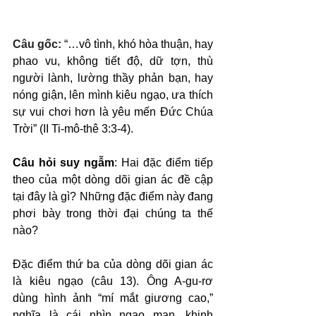
Câu gốc: 
“…vô tình, khó hòa thuận, hay 
phao vu, không tiết độ, dữ tợn, thù 
người lành, lường thầy phản bạn, hay 
nóng giận, lên mình kiêu ngạo, ưa thích 
sự vui chơi hơn là yêu mến Đức Chúa 
Trời” (II Ti-mô-thê 3:3-4).
Câu hỏi suy ngẫm
: Hai đặc điểm tiếp 
theo của một dòng dõi gian ác đề cập 
tại đây là gì? Những đặc điểm này đang 
phơi bày trong thời đại chúng ta thế 
nào?
Đặc điểm thứ ba của dòng dõi gian ác 
là kiêu ngạo (câu 13). Ông A-gu-rơ 
dùng hình ảnh “mí mắt giương cao,” 
nghĩa là cái nhìn ngạo mạn, khinh 