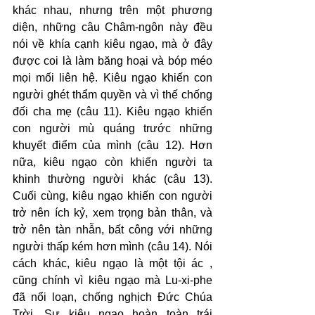
khác nhau, nhưng trên một phương 
diện, những câu Châm-ngôn này đều 
nói về khía cạnh kiêu ngạo, mà ở đây 
được coi là làm băng hoại và bóp méo 
mọi mối liên hệ. Kiêu ngạo khiến con 
người ghét thẩm quyền và vì thế chống 
đối cha mẹ (câu 11). Kiêu ngạo khiến 
con người mù quáng trước những 
khuyết điểm của mình (câu 12). Hơn 
nữa, kiêu ngạo còn khiến người ta 
khinh thường người khác (câu 13). 
Cuối cùng, kiêu ngạo khiến con người 
trở nên ích kỷ, xem trọng bản thân, và 
trở nên tàn nhẫn, bất công với những 
người thấp kém hơn mình (câu 14). Nói 
cách khác, kiêu ngạo là một tội ác , 
cũng chính vì kiêu ngạo mà Lu-xi-phe 
đã nổi loạn, chống nghịch Đức Chúa 
Trời. Sự kiêu ngạo hoàn toàn trái 