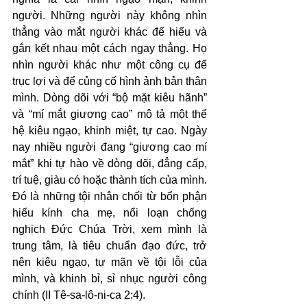
người. Những người này không nhìn 
thẳng vào mắt người khác để hiểu và 
gắn kết nhau một cách ngay thẳng. Họ 
nhìn người khác như một công cụ để 
trục lợi và để củng cố hình ảnh bản thân 
mình. Dòng dõi với “bộ mặt kiêu hãnh” 
và “mí mắt giương cao” mô tả một thế 
hệ kiêu ngạo, khinh miệt, tự cao. Ngày 
nay nhiều người đang “giương cao mí 
mắt” khi tự hào về dòng dõi, đẳng cấp, 
trí tuệ, giàu có hoặc thành tích của mình. 
Đó là những tội nhân chối từ bổn phận 
hiếu kính cha mẹ, nổi loạn chống 
nghịch Đức Chúa Trời, xem mình là 
trung tâm, là tiêu chuẩn đạo đức, trở 
nên kiêu ngạo, tự mãn về tội lỗi của 
mình, và khinh bỉ, sỉ nhục người công 
chính (II Tê-sa-lô-ni-ca 2:4).