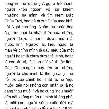
trọng vì nhờ đó ông A-gu-rơ trở thành 
người khôn ngoan; với sự khiêm 
nhường, hạ mình, và tìm kiếm Đức 
Chúa Trời, ông đã được Chúa mạc khải 
Lời Ngài cho ông. Nhận thức của ông 
A-gu-rơ phải là nhận thức của những 
người được tái sinh, được mở mắt 
thuộc linh. Ngược lại, kiêu ngạo, tự 
mãn về chính mình là dấu hiệu của một 
người hoặc là chưa được tái sinh, hoặc 
là còn ấu trĩ, là “con đỏ” về thuộc linh. 
Câu Châm-ngôn này lên án những 
người tự cho mình là thông sáng nhờ 
nỗ lực của chính họ. Thật ra, họ “ngu 
muội” đến nỗi không còn nhận ra là họ 
đang “ngu muội,” và họ cũng “ngu muội” 
đến nỗi không nhận ra mình không phải 
là một con người sống cuộc đời mà 
mình đáng phải sống (Ê-sai 5:21; 19:11-