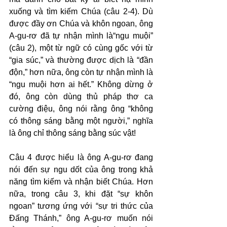
xuống và tìm kiếm Chúa (câu 2-4). Dù 
được đầy ơn Chúa và khôn ngoan, ông 
A-gu-rơ đã tự nhận mình là“ngu muội” 
(câu 2), một từ ngữ có cùng gốc với từ 
“gia súc,” và thường được dịch là “đần 
độn,” hơn nữa, ông còn tự nhận mình là 
“ngu muội hơn ai hết.” Không dừng ở 
đó, ông còn dùng thủ pháp thơ ca 
cường điệu, ông nói rằng ông “không 
có thông sáng bằng một người,” nghĩa 
là ông chỉ thông sáng bằng súc vật!
Câu 4 được hiểu là ông A-gu-rơ đang 
nói đến sự ngu dốt của ông trong khả 
năng tìm kiếm và nhận biết Chúa. Hơn 
nữa, trong câu 3, khi đặt “sự khôn 
ngoan” tương ứng với “sự tri thức của 
Đấng Thánh,” ông A-gu-rơ muốn nói 