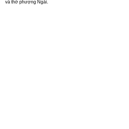
và thờ phượng Ngài.
(c) 2025 Văn Phẩm Nguồn Sống - 
SVTK.net. Used by permission.
Xem tất cả
Bài đăng gần đây