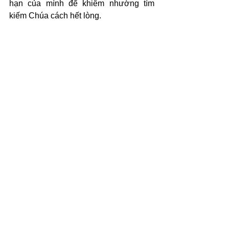
hạn của mình để khiêm nhường tìm 
kiếm Chúa cách hết lòng.
(c) 2025 Văn Phẩm Nguồn Sống - 
SVTK.net. Used by permission.
Xem tất cả
Bài đăng gần đây