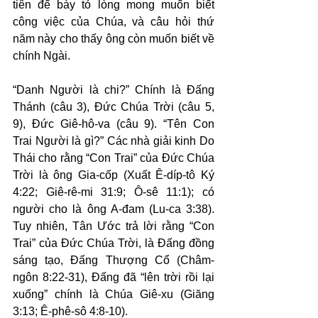
tiên để bày tỏ lòng mong muốn biết 
công việc của Chúa, và câu hỏi thứ 
năm này cho thấy ông còn muốn biết về 
chính Ngài.
“Danh Người là chi?” Chính là Đấng 
Thánh (câu 3), Đức Chúa Trời (câu 5, 
9), Đức Giê-hô-va (câu 9). “Tên Con 
Trai Người là gì?” Các nhà giải kinh Do 
Thái cho rằng “Con Trai” của Đức Chúa 
Trời là ông Gia-cốp (Xuất Ê-díp-tô Ký 
4:22; Giê-rê-mi 31:9; Ô-sê 11:1); có 
người cho là ông A-đam (Lu-ca 3:38). 
Tuy nhiên, Tân Ước trả lời rằng “Con 
Trai” của Đức Chúa Trời, là Đấng đồng 
sáng tạo, Đấng Thượng Cổ (Châm-
ngôn 8:22-31), Đấng đã “lên trời rồi lại 
xuống” chính là Chúa Giê-xu (Giăng 
3:13; Ê-phê-sô 4:8-10).