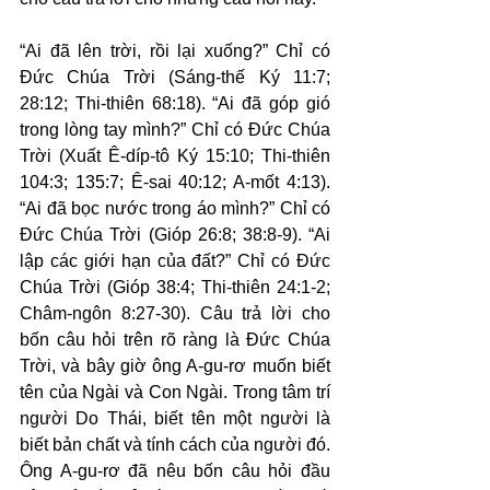
“Ai đã lên trời, rồi lại xuống?” Chỉ có 
Đức Chúa Trời (Sáng-thế Ký 11:7; 
28:12; Thi-thiên 68:18). “Ai đã góp gió 
trong lòng tay mình?” Chỉ có Đức Chúa 
Trời (Xuất Ê-díp-tô Ký 15:10; Thi-thiên 
104:3; 135:7; Ê-sai 40:12; A-mốt 4:13). 
“Ai đã bọc nước trong áo mình?” Chỉ có 
Đức Chúa Trời (Gióp 26:8; 38:8-9). “Ai 
lập các giới hạn của đất?” Chỉ có Đức 
Chúa Trời (Gióp 38:4; Thi-thiên 24:1-2; 
Châm-ngôn 8:27-30). Câu trả lời cho 
bốn câu hỏi trên rõ ràng là Đức Chúa 
Trời, và bây giờ ông A-gu-rơ muốn biết 
tên của Ngài và Con Ngài. Trong tâm trí 
người Do Thái, biết tên một người là 
biết bản chất và tính cách của người đó. 
Ông A-gu-rơ đã nêu bốn câu hỏi đầu 