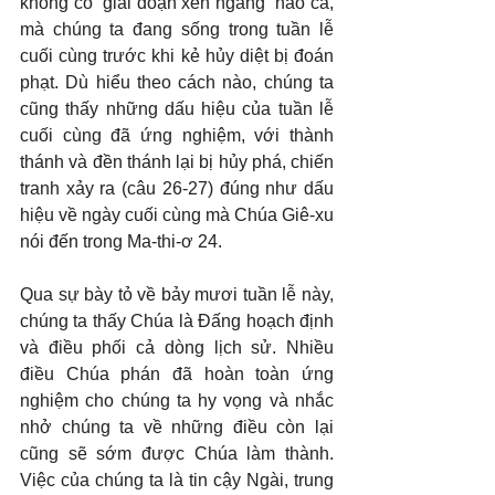
không có “giai đoạn xen ngang” nào cả, 
mà chúng ta đang sống trong tuần lễ 
cuối cùng trước khi kẻ hủy diệt bị đoán 
phạt. Dù hiểu theo cách nào, chúng ta 
cũng thấy những dấu hiệu của tuần lễ 
cuối cùng đã ứng nghiệm, với thành 
thánh và đền thánh lại bị hủy phá, chiến 
tranh xảy ra (câu 26-27) đúng như dấu 
hiệu về ngày cuối cùng mà Chúa Giê-xu 
nói đến trong Ma-thi-ơ 24.
Qua sự bày tỏ về bảy mươi tuần lễ này, 
chúng ta thấy Chúa là Đấng hoạch định 
và điều phối cả dòng lịch sử. Nhiều 
điều Chúa phán đã hoàn toàn ứng 
nghiệm cho chúng ta hy vọng và nhắc 
nhở chúng ta về những điều còn lại 
cũng sẽ sớm được Chúa làm thành. 
Việc của chúng ta là tin cậy Ngài, trung 