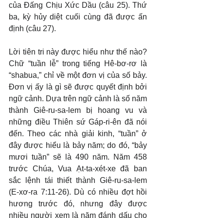
của Đấng Chịu Xức Dầu (câu 25). Thứ 
ba, kỳ hủy diệt cuối cùng đã được ấn 
định (câu 27).
Lời tiên tri này được hiểu như thế nào? 
Chữ “tuần lễ” trong tiếng Hê-bơ-rơ là 
“shabua,” chỉ về một đơn vị của số bảy. 
Đơn vị ấy là gì sẽ được quyết định bởi 
ngữ cảnh. Dựa trên ngữ cảnh là số năm 
thành Giê-ru-sa-lem bị hoang vu và 
những điều Thiên sứ Gáp-ri-ên đã nói 
đến. Theo các nhà giải kinh, “tuần” ở 
đây được hiểu là bảy năm; do đó, “bảy 
mươi tuần” sẽ là 490 năm. Năm 458 
trước Chúa, Vua Ạt-ta-xét-xe đã ban 
sắc lệnh tái thiết thành Giê-ru-sa-lem 
(E-xơ-ra 7:11-26). Dù có nhiều đợt hồi 
hương trước đó, nhưng đây được 
nhiều người xem là năm đánh dấu cho 