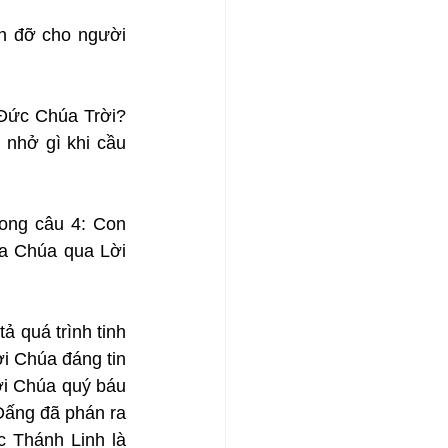
n đỡ cho người 
Đức Chúa Trời? 
nhở gì khi cầu 
ong câu 4: Con 
a Chúa qua Lời 
 quá trình tinh 
i Chúa đáng tin 
ời Chúa quý báu 
 Đấng đã phán ra 
 Thánh Linh là 