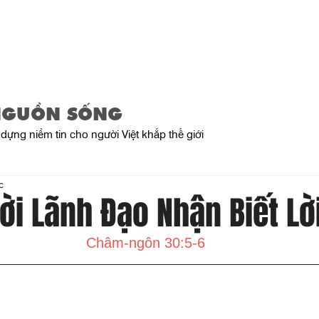
Trang Chủ
Giới Thiệu
Sản Phẩ
NGUỒN SỐNG
dựng niềm tin cho người Việt khắp thế giới
c
ười Lãnh Đạo Nhận Biết Lờ
Châm-ngôn 30:5-6