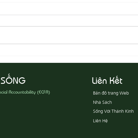
08-05 Thi Hành Sự Công Chính
08-04
Ác
 SỐNG
Liên Kết
ncial Accountability (ECFA)
Bản đồ trang Web
Nhà Sách
Sống Với Thánh Kinh
Liên Hệ