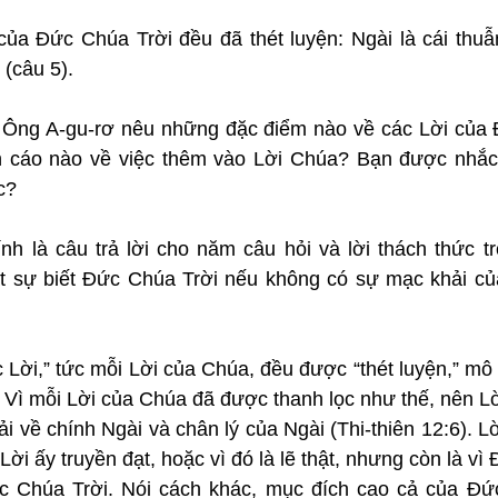
của Đức Chúa Trời đều đã thét luyện: Ngài là cái thuẫ
(câu 5).
: Ông A-gu-rơ nêu những đặc điểm nào về các Lời của 
h cáo nào về việc thêm vào Lời Chúa? Bạn được nhắc 
c?
h là câu trả lời cho năm câu hỏi và lời thách thức tr
t sự biết Đức Chúa Trời nếu không có sự mạc khải củ
 Lời,” tức mỗi Lời của Chúa, đều được “thét luyện,” mô tả
ò. Vì mỗi Lời của Chúa đã được thanh lọc như thế, nên Lờ
i về chính Ngài và chân lý của Ngài (Thi-thiên 12:6). L
Lời ấy truyền đạt, hoặc vì đó là lẽ thật, nhưng còn là vì
c Chúa Trời. Nói cách khác, mục đích cao cả của Đức