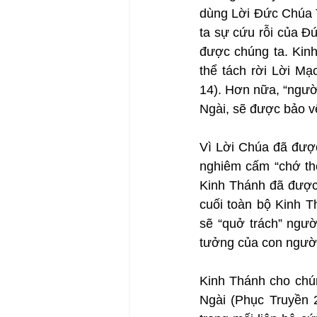
dùng Lời Đức Chúa T
ta sự cứu rỗi của Đ
được chúng ta. Kinh
thể tách rời Lời Mạ
14). Hơn nữa, “ngườ
Ngài, sẽ được bảo vệ
Vì Lời Chúa đã được
nghiêm cấm “chớ thê
Kinh Thánh đã được 
cuối toàn bộ Kinh T
sẽ “quở trách” ngườ
tưởng của con người
Kinh Thánh cho chún
Ngài (Phục Truyền 