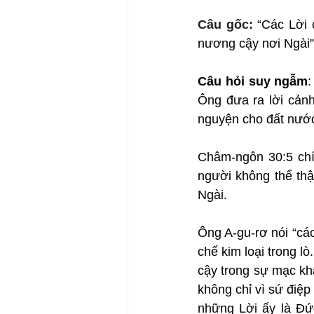
Câu gốc: 
“Các Lời 
nương cậy nơi Ngài” 
Câu hỏi suy ngẫm
Ông đưa ra lời cản
nguyện cho đất nướ
Châm-ngôn 30:5 chín
người không thể thậ
Ngài.
Ông A-gu-rơ nói “các
chế kim loại trong l
cậy trong sự mạc khả
không chỉ vì sứ điệp 
những Lời ấy là Đứ