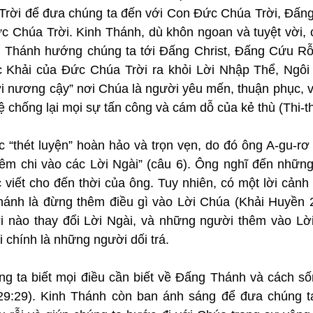
rời để đưa chúng ta đến với Con Đức Chúa Trời, Đấng
ức Chúa Trời. Kinh Thánh, dù khôn ngoan và tuyệt vời, 
 Thánh hướng chúng ta tới Đấng Christ, Đấng Cứu Rỗi
c Khải của Đức Chúa Trời ra khỏi Lời Nhập Thể, Ngôi L
i nương cậy” nơi Chúa là người yêu mến, thuận phục, và
 chống lại mọi sự tấn công và cám dỗ của kẻ thù (Thi-th
 “thét luyện” hoàn hảo và trọn vẹn, do đó ông A-gu-rơ 
m chi vào các Lời Ngài” (câu 6). Ông nghĩ đến những L
viết cho đến thời của ông. Tuy nhiên, có một lời cảnh 
hánh là đừng thêm điều gì vào Lời Chúa (Khải Huyền 2
i nào thay đổi Lời Ngài, và những người thêm vào Lờ
 chính là những người dối trá.
g ta biết mọi điều cần biết về Đấng Thánh và cách số
29:29). Kinh Thánh còn ban ánh sáng để đưa chúng t