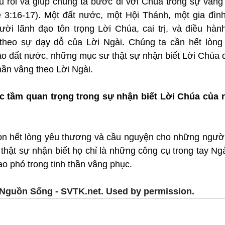
u rỗi và giúp chúng ta bước đi với Chúa trong sự vâng 
hê 3:16-17). Một đất nước, một Hội Thánh, một gia đình
i lãnh đạo tôn trọng Lời Chúa, cai trị, và điều hành
 theo sự dạy dỗ của Lời Ngài. Chúng ta cần hết lòng
o đất nước, những mục sư thật sự nhận biết Lời Chúa đ
thần vâng theo Lời Ngài.
 tầm quan trọng trong sự nhận biết Lời Chúa của n
on hết lòng yêu thương và cầu nguyện cho những người
 thật sự nhận biết họ chỉ là những công cụ trong tay Ngài
o phó trong tinh thần vâng phục.
Nguồn Sống - SVTK.net. Used by permission.