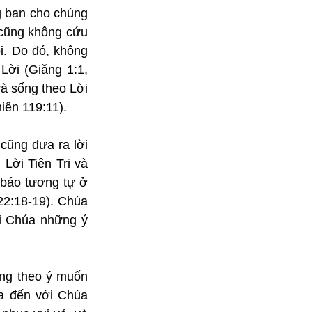
 ban cho chúng 
cũng không cứu 
. Do đó, không 
ời (Giăng 1:1, 
 sống theo Lời 
iên 119:11).
cũng đưa ra lời 
ời Tiên Tri và 
báo tương tự ở 
2:18-19). Chúa 
i Chúa những ý 
ng theo ý muốn 
a đến với Chúa 