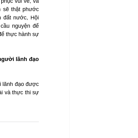
phục vui vẻ, và 
 sẽ thật phước 
 đất nước, Hội 
 cầu nguyện để 
ể thực hành sự 
gười lãnh đạo 
 lãnh đạo được 
 và thực thi sự 