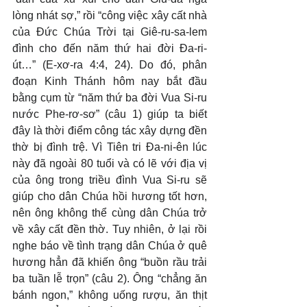
lòng nhát sợ,” rồi “công việc xây cất nhà 
của Đức Chúa Trời tại Giê-ru-sa-lem 
đình cho đến năm thứ hai đời Đa-ri-
út…” (E-xơ-ra 4:4, 24). Do đó, phân 
đoạn Kinh Thánh hôm nay bắt đầu 
bằng cụm từ “năm thứ ba đời Vua Si-ru 
nước Phe-rơ-sơ” (câu 1) giúp ta biết 
đây là thời điểm công tác xây dựng đền 
thờ bị đình trệ. Vì Tiên tri Đa-ni-ên lúc 
này đã ngoài 80 tuổi và có lẽ với địa vị 
của ông trong triều đình Vua Si-ru sẽ 
giúp cho dân Chúa hồi hương tốt hơn, 
nên ông không thể cùng dân Chúa trở 
về xây cất đền thờ. Tuy nhiên, ở lại rồi 
nghe báo về tình trạng dân Chúa ở quê 
hương hẳn đã khiến ông “buồn rầu trải 
ba tuần lễ trọn” (câu 2). Ông “chẳng ăn 
bánh ngon,” không uống rượu, ăn thịt 