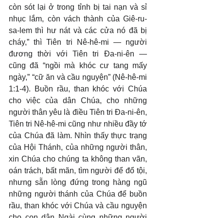
còn sót lại ở trong tỉnh bị tai nạn và sỉ 
nhục lắm, còn vách thành của Giê-ru-
sa-lem thì hư nát và các cửa nó đã bị 
cháy,” thì Tiên tri Nê-hê-mi — người 
đương thời với Tiên tri Đa-ni-ên — 
cũng đã “ngồi mà khóc cư tang mấy 
ngày,” “cữ ăn và cầu nguyện” (Nê-hê-mi 
1:1-4). Buồn rầu, than khóc với Chúa 
cho việc của dân Chúa, cho những 
người thân yêu là điều Tiên tri Đa-ni-ên, 
Tiên tri Nê-hê-mi cũng như nhiều đầy tớ 
của Chúa đã làm. Nhìn thấy thực trạng 
của Hội Thánh, của những người thân, 
xin Chúa cho chúng ta không than vãn, 
oán trách, bất mãn, tìm người để đổ tội, 
nhưng sẵn lòng đứng trong hàng ngũ 
những người thánh của Chúa để buồn 
rầu, than khóc với Chúa và cầu nguyện 
cho con dân Ngài cùng những người 