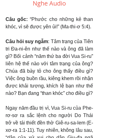
Nghe Audio
Câu gốc: 
“Phước cho những kẻ than 
khóc, vì sẽ được yên ủi!” (Ma-thi-ơ 5:4).
Câu hỏi suy ngẫm
: Tâm trạng của Tiên 
tri Đa-ni-ên như thế nào và ông đã làm 
gì? Bối cảnh “năm thứ ba đời Vua Si-ru” 
liên hệ thế nào với tâm trạng của ông? 
Chúa đã bày tỏ cho ông thấy điều gì? 
Việc ông buồn rầu, kiêng khem rồi nhận 
được khải tượng, khích lệ bạn như thế 
nào? Bạn đang “than khóc” cho điều gì?
Ngay năm đầu trị vì, Vua Si-ru của Phe-
rơ-sơ ra sắc lệnh cho người Do Thái 
trở về tái thiết đền thờ Giê-ru-sa-lem (E-
xơ-ra 1:1-11). Tuy nhiên, không lâu sau, 
“dân của xứ xui cho dân Giu-đa ngã 