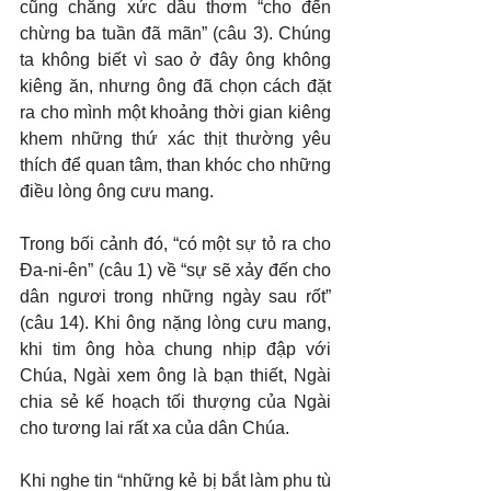
cũng chẳng xức dầu thơm “cho đến 
chừng ba tuần đã mãn” (câu 3). Chúng 
ta không biết vì sao ở đây ông không 
kiêng ăn, nhưng ông đã chọn cách đặt 
ra cho mình một khoảng thời gian kiêng 
khem những thứ xác thịt thường yêu 
thích để quan tâm, than khóc cho những 
điều lòng ông cưu mang.
Trong bối cảnh đó, “có một sự tỏ ra cho 
Đa-ni-ên” (câu 1) về “sự sẽ xảy đến cho 
dân ngươi trong những ngày sau rốt” 
(câu 14). Khi ông nặng lòng cưu mang, 
khi tim ông hòa chung nhịp đập với 
Chúa, Ngài xem ông là bạn thiết, Ngài 
chia sẻ kế hoạch tối thượng của Ngài 
cho tương lai rất xa của dân Chúa.
Khi nghe tin “những kẻ bị bắt làm phu tù 