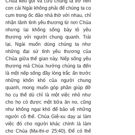
Chúa kêu gọi và cứu chúng ta trở nên 
con cái Ngài không phải để chúng ta co 
cụm trong ốc đảo nhà thờ với nhau, chỉ 
nhận lãnh tình yêu thương từ nơi Chúa 
nhưng lại không sống bày tỏ yêu 
thương với người chung quanh. Trái 
lại, Ngài muốn dùng chúng ta như 
những đại sứ tình yêu thương của 
Chúa giữa thế gian này. Nếp sống yêu 
thương mà Chúa hướng chúng ta đến 
là một nếp sống đầy lòng trắc ẩn trước 
những khốn khó của người chung 
quanh, mong muốn góp phần giúp đỡ 
họ cụ thể dù chỉ là một việc nhỏ như 
cho họ có được một bữa ăn no, cũng 
như không ngại khó để bảo vệ những 
người cô thế. Chúa Giê-xu dạy ai làm 
việc đó cho người khác chính là làm 
cho Chúa (Ma-thi-ơ 25:40). Để có thể 