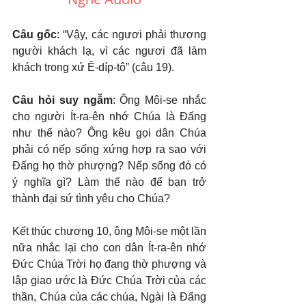
Câu gốc
: “Vậy, các ngươi phải thương 
người khách lạ, vì các ngươi đã làm 
khách trong xứ Ê-díp-tô” (câu 19).
Câu hỏi suy ngẫm
: Ông Môi-se nhắc 
cho người Ít-ra-ên nhớ Chúa là Đấng 
như thế nào? Ông kêu gọi dân Chúa 
phải có nếp sống xứng hợp ra sao với 
Đấng họ thờ phượng? Nếp sống đó có 
ý nghĩa gì? Làm thế nào để bạn trở 
thành đại sứ tình yêu cho Chúa?
Kết thúc chương 10, ông Môi-se một lần 
nữa nhắc lại cho con dân Ít-ra-ên nhớ 
Đức Chúa Trời họ đang thờ phượng và 
lập giao ước là Đức Chúa Trời của các 
thần, Chúa của các chúa, Ngài là Đấng 