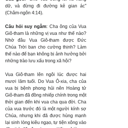
dữ, và đừng đi đường kẻ gian ác” 
(Châm-ngôn 4:14).
Câu hỏi suy ngẫm
: Cha ông của Vua 
Giô-tham là những vị vua như thế nào? 
Nhờ đâu Vua Giô-tham được Đức 
Chúa Trời ban cho cường thịnh? Làm 
thế nào để bạn không bị ảnh hưởng bởi 
những trào lưu xấu trong xã hội?
Vua Giô-tham lên ngôi lúc được hai 
mươi lăm tuổi. Do Vua Ô-xia, cha của 
vua bị bệnh phong hủi nên Hoàng tử 
Giô-tham đã đồng nhiếp chính trong một 
thời gian đến khi vua cha qua đời. Cha 
của vua trước đó là một người kính sợ 
Chúa, nhưng khi đã được hùng mạnh 
lại sinh lòng kiêu ngạo, tự tiện xông vào 