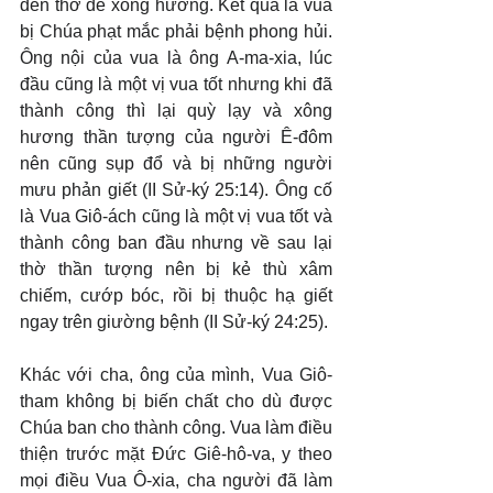
đền thờ để xông hương. Kết quả là vua 
bị Chúa phạt mắc phải bệnh phong hủi. 
Ông nội của vua là ông A-ma-xia, lúc 
đầu cũng là một vị vua tốt nhưng khi đã 
thành công thì lại quỳ lạy và xông 
hương thần tượng của người Ê-đôm 
nên cũng sụp đổ và bị những người 
mưu phản giết (II Sử-ký 25:14). Ông cố 
là Vua Giô-ách cũng là một vị vua tốt và 
thành công ban đầu nhưng về sau lại 
thờ thần tượng nên bị kẻ thù xâm 
chiếm, cướp bóc, rồi bị thuộc hạ giết 
ngay trên giường bệnh (II Sử-ký 24:25).
Khác với cha, ông của mình, Vua Giô-
tham không bị biến chất cho dù được 
Chúa ban cho thành công. Vua làm điều 
thiện trước mặt Đức Giê-hô-va, y theo 
mọi điều Vua Ô-xia, cha người đã làm 