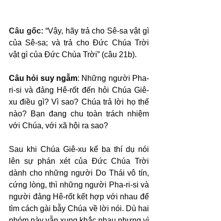
Câu gốc: 
“Vậy, hãy trả cho Sê-sa vật gì 
của Sê-sa; và trả cho Đức Chúa Trời 
vật gì của Đức Chúa Trời” (câu 21b).
Câu hỏi suy ngẫm
: Những người Pha-
ri-si và đảng Hê-rốt đến hỏi Chúa Giê-
xu điều gì? Vì sao? Chúa trả lời họ thế 
nào? Bạn đang chu toàn trách nhiệm 
với Chúa, với xã hội ra sao?
Sau khi Chúa Giê-xu kể ba thí dụ nói 
lên sự phán xét của Đức Chúa Trời 
dành cho những người Do Thái vô tín, 
cứng lòng, thì những người Pha-ri-si và 
người đảng Hê-rốt kết hợp với nhau để 
tìm cách gài bẫy Chúa về lời nói. Dù hai 
nhóm này vẫn xung khắc nhau nhưng vì 