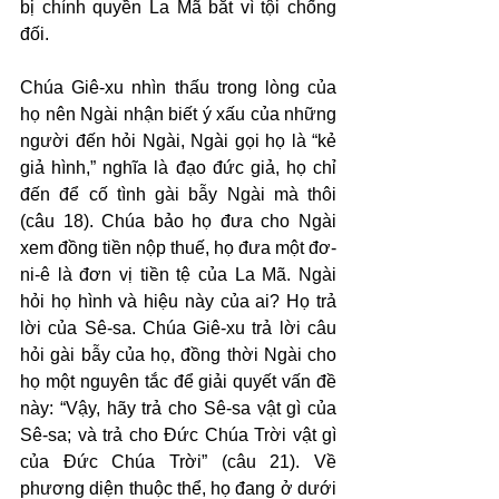
bị chính quyền La Mã bắt vì tội chống 
đối.
Chúa Giê-xu nhìn thấu trong lòng của 
họ nên Ngài nhận biết ý xấu của những 
người đến hỏi Ngài, Ngài gọi họ là “kẻ 
giả hình,” nghĩa là đạo đức giả, họ chỉ 
đến để cố tình gài bẫy Ngài mà thôi 
(câu 18). Chúa bảo họ đưa cho Ngài 
xem đồng tiền nộp thuế, họ đưa một đơ-
ni-ê là đơn vị tiền tệ của La Mã. Ngài 
hỏi họ hình và hiệu này của ai? Họ trả 
lời của Sê-sa. Chúa Giê-xu trả lời câu 
hỏi gài bẫy của họ, đồng thời Ngài cho 
họ một nguyên tắc để giải quyết vấn đề 
này: “Vậy, hãy trả cho Sê-sa vật gì của 
Sê-sa; và trả cho Đức Chúa Trời vật gì 
của Đức Chúa Trời” (câu 21). Về 
phương diện thuộc thể, họ đang ở dưới 