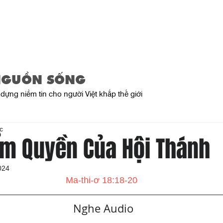
Trang Chủ
Giới Thiệu
Sản Phẩ
NGUỒN SỐNG
dựng niềm tin cho người Việt khắp thế giới
c
ẩm Quyền Của Hội Thánh
024
Ma-thi-ơ 18:18-20
   Nghe Audio