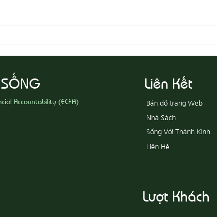
08-05
08-06 Yêu Thương Người Nghèo
Khổ
 SỐNG
Liên Kết
ncial Accountability (ECFA)
Bản đồ trang Web
Nhà Sách
Sống Với Thánh Kinh
Liên Hệ
Lượt Khách