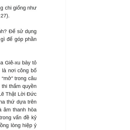
g chi giống như 
27).
nh? Để sử dụng 
gì để góp phần 
a Giê-xu bày tỏ 
là nơi công bố 
“mở” trong câu 
 thi thẩm quyền 
Lẽ Thật Lời Đức 
a thứ dựa trên 
à âm thanh hòa 
rong vấn đề kỷ 
ồng lòng hiệp ý 