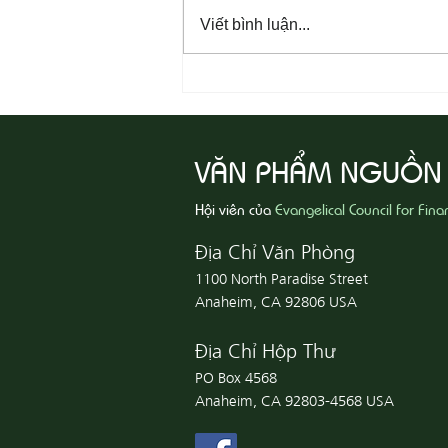
Viết bình luận...
08-07 Nhân Từ Và Chân Thật
VĂN PHẨM NGUỒN
Hội viên của
Evangelical Council for Fina
Địa Chỉ Văn Phòng
1100 North Paradise Street
Anaheim, CA 92806 USA
Địa Chỉ Hộp Thư
PO Box 4568
Anaheim, CA 92803-4568 USA