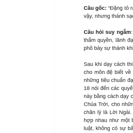
Câu gốc: 
“Đặng tỏ r
vậy, nhưng thánh sạ
Câu hỏi suy ngẫm
thẩm quyền, lãnh đạ
phô bày sự thánh kh
Sau khi dạy cách thi
cho môn đệ biết về 
những tiêu chuẩn đạ
18 nói đến các quyết
này bằng cách dạy c
Chúa Trời, cho nhữn
chân lý là Lời Ngài
hợp nhau như một b
luật, không có sự b