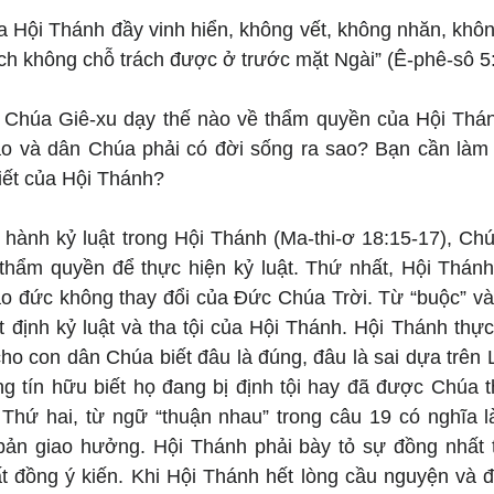
a Hội Thánh đầy vinh hiển, không vết, không nhăn, khôn
ch không chỗ trách được ở trước mặt Ngài” (Ê-phê-sô 5:
: Chúa Giê-xu dạy thế nào về thẩm quyền của Hội Thá
o và dân Chúa phải có đời sống ra sao? Bạn cần làm 
iết của Hội Thánh?
 hành kỷ luật trong Hội Thánh (Ma-thi-ơ 18:15-17), Chú
thẩm quyền để thực hiện kỷ luật. Thứ nhất, Hội Thánh 
o đức không thay đổi của Đức Chúa Trời. Từ “buộc” và 
 định kỷ luật và tha tội của Hội Thánh. Hội Thánh thực
ho con dân Chúa biết đâu là đúng, đâu là sai dựa trên 
g tín hữu biết họ đang bị định tội hay đã được Chúa th
. Thứ hai, từ ngữ “thuận nhau” trong câu 19 có nghĩa l
ản giao hưởng. Hội Thánh phải bày tỏ sự đồng nhất t
ất đồng ý kiến. Khi Hội Thánh hết lòng cầu nguyện và đ