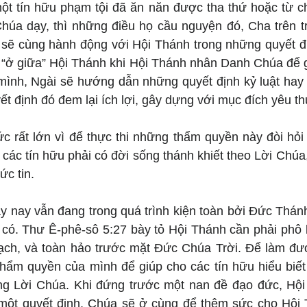
ột tín hữu phạm tội đã ăn năn được tha thứ hoặc từ chố
Chúa dạy, thì những điều họ cầu nguyện đó, Cha trên tr
sẽ cùng hành động với Hội Thánh trong những quyết địn
ẽ “ở giữa” Hội Thánh khi Hội Thánh nhân Danh Chúa để g
 mình, Ngài sẽ hướng dẫn những quyết định kỷ luật hay 
t định đó đem lại ích lợi, gây dựng với mục đích yêu t
ức rất lớn vì để thực thi những thẩm quyền này đòi hỏi
các tín hữu phải có đời sống thánh khiết theo Lời Chúa
ức tin.
 nay vẫn đang trong quá trình kiện toàn bởi Đức Thánh 
i có. Thư Ê-phê-sô 5:27 bày tỏ Hội Thánh cần phải phô 
 sạch, và toàn hảo trước mặt Đức Chúa Trời. Để làm đượ
thẩm quyền của mình để giúp cho các tín hữu hiểu biết
ng Lời Chúa. Khi đứng trước một nan đề đạo đức, Hội
 một quyết định, Chúa sẽ ở cùng để thêm sức cho Hội 