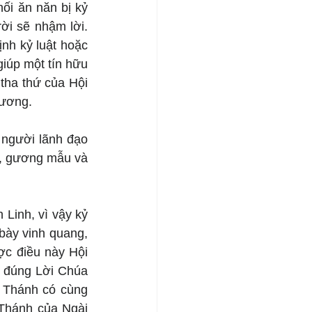
i ăn năn bị kỷ 
ời sẽ nhậm lời. 
h kỷ luật hoặc 
iúp một tín hữu 
tha thứ của Hội 
hương.
 người lãnh đạo 
, gương mẫu và 
Linh, vì vậy kỷ 
bày vinh quang, 
c điều này Hội 
 đúng Lời Chúa 
 Thánh có cùng 
Thánh của Ngài 