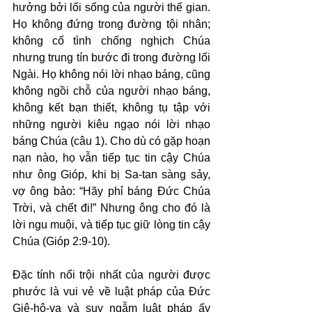
hưởng bởi lối sống của người thế gian. 
Họ không đứng trong đường tội nhân; 
không cố tình chống nghịch Chúa 
nhưng trung tín bước đi trong đường lối 
Ngài. Họ không nói lời nhạo báng, cũng 
không ngồi chỗ của người nhạo báng, 
không kết bạn thiết, không tụ tập với 
những người kiêu ngạo nói lời nhạo 
báng Chúa (câu 1). Cho dù có gặp hoạn 
nạn nào, họ vẫn tiếp tục tin cậy Chúa 
như ông Gióp, khi bị Sa-tan sàng sảy, 
vợ ông bảo: “Hãy phỉ báng Đức Chúa 
Trời, và chết đi!” Nhưng ông cho đó là 
lời ngu muội, và tiếp tục giữ lòng tin cậy 
Chúa (Gióp 2:9-10).
Đặc tính nổi trội nhất của người được 
phước là vui vẻ về luật pháp của Đức 
Giê-hô-va và suy ngẫm luật pháp ấy 