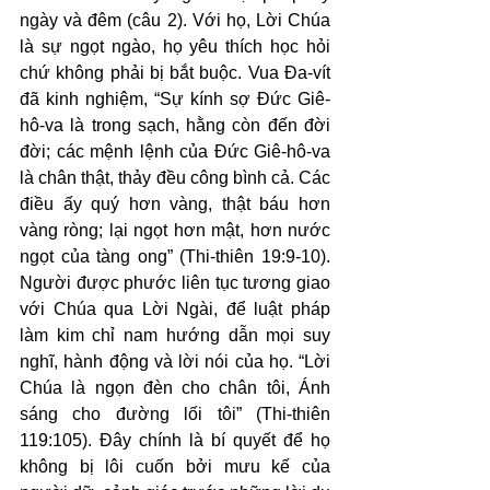
ngày và đêm (câu 2). Với họ, Lời Chúa 
là sự ngọt ngào, họ yêu thích học hỏi 
chứ không phải bị bắt buộc. Vua Đa-vít 
đã kinh nghiệm, “Sự kính sợ Đức Giê-
hô-va là trong sạch, hằng còn đến đời 
đời; các mệnh lệnh của Đức Giê-hô-va 
là chân thật, thảy đều công bình cả. Các 
điều ấy quý hơn vàng, thật báu hơn 
vàng ròng; lại ngọt hơn mật, hơn nước 
ngọt của tàng ong” (Thi-thiên 19:9-10). 
Người được phước liên tục tương giao 
với Chúa qua Lời Ngài, để luật pháp 
làm kim chỉ nam hướng dẫn mọi suy 
nghĩ, hành động và lời nói của họ. “Lời 
Chúa là ngọn đèn cho chân tôi, Ánh 
sáng cho đường lối tôi” (Thi-thiên 
119:105). Đây chính là bí quyết để họ 
không bị lôi cuốn bởi mưu kế của 