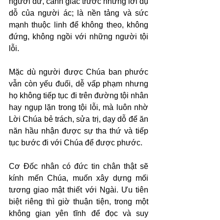
người dữ, cảnh giác trước những lời dụ 
dỗ của người ác; là nền tảng và sức 
mạnh thuộc linh để không theo, không 
đứng, không ngồi với những người tội 
lỗi.
Mặc dù người được Chúa ban phước 
vẫn còn yếu đuối, dễ vấp phạm nhưng 
họ không tiếp tục đi trên đường tội nhân 
hay ngụp lặn trong tội lỗi, mà luôn nhờ 
Lời Chúa bẻ trách, sửa trị, dạy dỗ để ăn 
năn hầu nhận được sự tha thứ và tiếp 
tục bước đi với Chúa để được phước.
Cơ Đốc nhân có đức tin chân thật sẽ 
kính mến Chúa, muốn xây dựng mối 
tương giao mật thiết với Ngài. Ưu tiên 
biệt riêng thì giờ thuận tiện, trong một 
không gian yên tĩnh để đọc và suy 