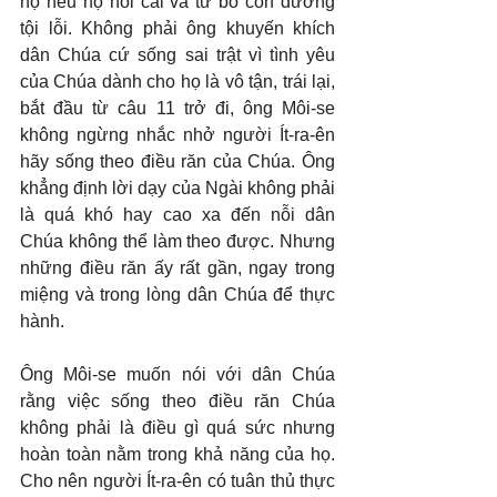
họ nếu họ hối cải và từ bỏ con đường 
tội lỗi. Không phải ông khuyến khích 
dân Chúa cứ sống sai trật vì tình yêu 
của Chúa dành cho họ là vô tận, trái lại, 
bắt đầu từ câu 11 trở đi, ông Môi-se 
không ngừng nhắc nhở người Ít-ra-ên 
hãy sống theo điều răn của Chúa. Ông 
khẳng định lời dạy của Ngài không phải 
là quá khó hay cao xa đến nỗi dân 
Chúa không thể làm theo được. Nhưng 
những điều răn ấy rất gần, ngay trong 
miệng và trong lòng dân Chúa để thực 
hành.
Ông Môi-se muốn nói với dân Chúa 
rằng việc sống theo điều răn Chúa 
không phải là điều gì quá sức nhưng 
hoàn toàn nằm trong khả năng của họ. 
Cho nên người Ít-ra-ên có tuân thủ thực 