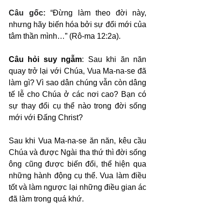
Câu gốc: 
“Đừng làm theo đời này, 
nhưng hãy biến hóa bởi sự đổi mới của 
tâm thần mình…” (Rô-ma 12:2a).
Câu hỏi suy ngẫm
: Sau khi ăn năn 
quay trở lại với Chúa, Vua Ma-na-se đã 
làm gì? Vì sao dân chúng vẫn còn dâng 
tế lễ cho Chúa ở các nơi cao? Bạn có 
sự thay đổi cụ thể nào trong đời sống 
mới với Đấng Christ?
Sau khi Vua Ma-na-se ăn năn, kêu cầu 
Chúa và được Ngài tha thứ thì đời sống 
ông cũng được biến đổi, thể hiện qua 
những hành động cụ thể. Vua làm điều 
tốt và làm ngược lại những điều gian ác 
đã làm trong quá khứ.