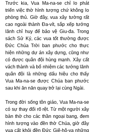
Trước kia, Vua Ma-na-se chỉ lo phát 
triển việc thờ hình tượng chứ không lo 
phòng thủ. Giờ đây, vua xây tường rất 
cao ngoài thành Đa-vít, sắp xếp tướng 
lãnh chỉ huy để bảo vệ Giu-đa. Trong 
sách Sử Ký, các vua tốt thường được 
Đức Chúa Trời ban phước cho thực 
hiện những dự án xây dựng, cũng như 
có được quân đội hùng mạnh. Xây cất 
vách thành và bổ nhiệm các tướng lãnh 
quân đội là những dấu hiệu cho thấy 
Vua Ma-na-se được Chúa ban phước 
sau khi ăn năn quay trở lại cùng Ngài.
Trong đời sống tôn giáo, Vua Ma-na-se 
có sự thay đổi rõ rệt. Từ một người xây 
bàn thờ cho các thần ngoại bang, đem 
hình tượng vào đền thờ Chúa, giờ đây 
vua cất khỏi đền Đức Giê-hô-va những 