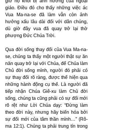
giữ họ khỏi bị ảnh hưởng của ngoại 
giáo. Điều đó cho thấy những việc ác 
Vua Ma-na-se đã làm vẫn còn ảnh 
hưởng xấu lâu dài đối với dân chúng, 
dù giờ đây vua đã quay trở lại thờ 
phượng Đức Chúa Trời.
Qua đời sống thay đổi của Vua Ma-na-
se, chúng ta thấy một người thật sự ăn 
năn quay trở lại với Chúa, để Chúa làm 
Chủ đời sống mình, người đó phải có 
sự thay đổi rõ ràng, được thể hiện qua 
những hành động cụ thể. Là người đã 
tiếp nhận Chúa Giê-xu làm Chủ đời 
sống, chúng ta cũng phải có sự đổi mới 
rõ rệt như Lời Chúa dạy: “Đừng làm 
theo đời này, nhưng hãy biến hóa bởi 
sự đổi mới của tâm thần mình…” (Rô-
ma 12:1). Chúng ta phải trung tín trong 