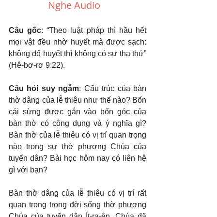
Nghe Audio 
Câu gốc
: “Theo luật pháp thì hầu hết 
mọi vật đều nhờ huyết mà được sạch: 
không đổ huyết thì không có sự tha thứ” 
(Hê-bơ-rơ 9:22).
Câu hỏi suy ngẫm
: Cấu trúc của bàn 
thờ dâng của lễ thiêu như thế nào? Bốn 
cái sừng được gắn vào bốn góc của 
bàn thờ có công dụng và ý nghĩa gì? 
Bàn thờ của lễ thiêu có vị trí quan trọng 
nào trong sự thờ phượng Chúa của 
tuyển dân? Bài học hôm nay có liên hệ 
gì với bạn?
Bàn thờ dâng của lễ thiêu có vị trí rất 
quan trọng trong đời sống thờ phượng 
Chúa của tuyển dân Ít-ra-ên. Chúa đã 