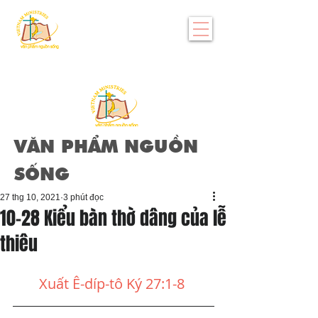
VĂN PHẨM NGUỒN
SỐNG
27 thg 10, 2021
3 phút đọc
10-28 Kiểu bàn thờ dâng của lễ
thiêu
Xuất Ê-díp-tô Ký 27:1-8