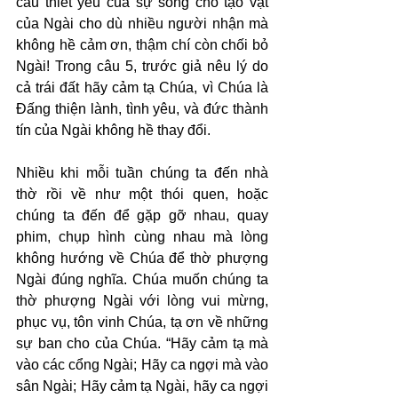
cầu thiết yếu của sự sống cho tạo vật 
của Ngài cho dù nhiều người nhận mà 
không hề cảm ơn, thậm chí còn chối bỏ 
Ngài! Trong câu 5, trước giả nêu lý do 
cả trái đất hãy cảm tạ Chúa, vì Chúa là 
Đấng thiện lành, tình yêu, và đức thành 
tín của Ngài không hề thay đổi.
Nhiều khi mỗi tuần chúng ta đến nhà 
thờ rồi về như một thói quen, hoặc 
chúng ta đến để gặp gỡ nhau, quay 
phim, chụp hình cùng nhau mà lòng 
không hướng về Chúa để thờ phượng 
Ngài đúng nghĩa. Chúa muốn chúng ta 
thờ phượng Ngài với lòng vui mừng, 
phục vụ, tôn vinh Chúa, tạ ơn về những 
sự ban cho của Chúa. “Hãy cảm tạ mà 
vào các cổng Ngài; Hãy ca ngợi mà vào 
sân Ngài; Hãy cảm tạ Ngài, hãy ca ngợi 