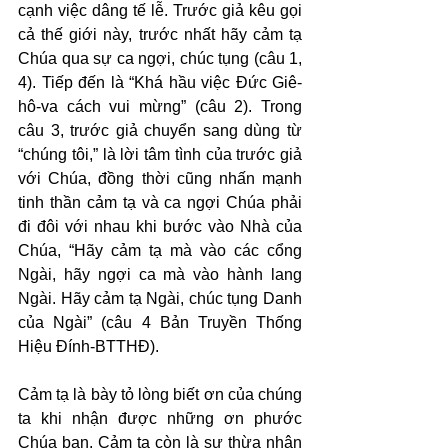
cạnh việc dâng tế lễ. Trước giả kêu gọi 
cả thế giới này, trước nhất hãy cảm tạ 
Chúa qua sự ca ngợi, chúc tụng (câu 1, 
4). Tiếp đến là “Khá hầu việc Đức Giê-
hô-va cách vui mừng” (câu 2). Trong 
câu 3, trước giả chuyển sang dùng từ 
“chúng tôi,” là lời tâm tình của trước giả 
với Chúa, đồng thời cũng nhấn mạnh 
tinh thần cảm tạ và ca ngợi Chúa phải 
đi đôi với nhau khi bước vào Nhà của 
Chúa, “Hãy cảm tạ mà vào các cổng 
Ngài, hãy ngợi ca mà vào hành lang 
Ngài. Hãy cảm tạ Ngài, chúc tụng Danh 
của Ngài” (câu 4 Bản Truyền Thống 
Hiệu Đính-BTTHĐ).
Cảm tạ là bày tỏ lòng biết ơn của chúng 
ta khi nhận được những ơn phước 
Chúa ban. Cảm tạ còn là sự thừa nhận 