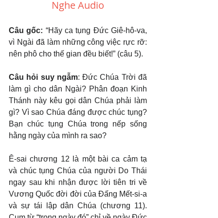
Nghe Audio
Câu gốc: 
“Hãy ca tụng Đức Giê-hô-va, 
vì Ngài đã làm những công việc rực rỡ: 
nên phô cho thế gian đều biết!” (câu 5).
Câu hỏi suy ngẫm
: Đức Chúa Trời đã 
làm gì cho dân Ngài? Phân đoạn Kinh 
Thánh này kêu gọi dân Chúa phải làm 
gì? Vì sao Chúa đáng được chúc tụng? 
Bạn chúc tụng Chúa trong nếp sống 
hằng ngày của mình ra sao?
Ê-sai chương 12 là một bài ca cảm tạ 
và chúc tụng Chúa của người Do Thái 
ngay sau khi nhận được lời tiên tri về 
Vương Quốc đời đời của Đấng Mết-si-a 
và sự tái lập dân Chúa (chương 11). 
Cụm từ “trong ngày đó” chỉ về ngày Đức 