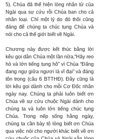
5). Chúa đã thể hiện lòng nhân từ của 
Ngài qua sự cứu rỗi Chúa ban cho cả 
nhân loại. Chỉ một lý do đó thôi cũng 
đáng để chúng ta chúc tụng Chúa và 
nói cho cả thế giới biết về Ngài.
Chương này được kết thúc bằng lời 
kêu gọi dân Chúa một lần nữa,“Hãy reo 
hò và lớn tiếng tung hô” vì Chúa “Đấng 
đang ngự giữa ngươi là vĩ đại” và đáng 
tôn trọng (câu 6 BTTHĐ). Đây cũng là 
lời kêu gọi dành cho mỗi Cơ Đốc nhân 
ngày nay. Chúng ta phải luôn biết ơn 
Chúa về sự cứu chuộc Ngài dành cho 
chúng ta và luôn lớn tiếng chúc tụng 
Chúa. Trong nếp sống hằng ngày, 
chúng ta cần bày tỏ lòng biết ơn Chúa 
qua việc nói cho người khác biết về ơn 
cứu chuộc của Chúa và Ngài sẵn lòng 