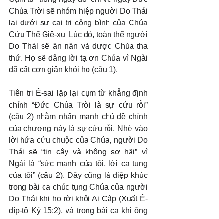
Chúa Trời sẽ nhóm hiệp người Do Thái 
lại dưới sự cai trị công bình của Chúa 
Cứu Thế Giê-xu. Lúc đó, toàn thể người 
Do Thái sẽ ăn năn và được Chúa tha 
thứ. Họ sẽ dâng lời tạ ơn Chúa vì Ngài 
đã cất cơn giận khỏi họ (câu 1).
Tiên tri Ê-sai lặp lại cụm từ khẳng định 
chính “Đức Chúa Trời là sự cứu rỗi” 
(câu 2) nhằm nhấn mạnh chủ đề chính 
của chương này là sự cứu rỗi. Nhờ vào 
lời hứa cứu chuộc của Chúa, người Do 
Thái sẽ “tin cậy và không sợ hãi” vì 
Ngài là “sức mạnh của tôi, lời ca tụng 
của tôi” (câu 2). Đây cũng là điệp khúc 
trong bài ca chúc tụng Chúa của người 
Do Thái khi họ rời khỏi Ai Cập (Xuất Ê-
díp-tô Ký 15:2), và trong bài ca khi ông 