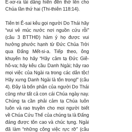
E-xơ-ra tái dâng hiến đền thờ lên cho 
Chúa lần thứ hai (Thi-thiên 118:14).
Tiên tri Ê-sai kêu gọi người Do Thái hãy 
“vui vẻ múc nước nơi nguồn cứu rỗi” 
(câu 3 BTTHĐ) hàm ý họ được vui 
hưởng phước hạnh từ Đức Chúa Trời 
qua Đấng Mết-si-a. Tiếp theo, ông 
khuyên họ hãy “Hãy cảm tạ Đức Giê-
hô-va; hãy kêu cầu Danh Ngài; hãy rao 
mọi việc của Ngài ra trong các dân tộc! 
Hãy xưng Danh Ngài là tôn trọng!” (câu 
4). Đây là bổn phận của người Do Thái 
cũng như tất cả con cái Chúa ngày nay. 
Chúng ta cần phải cảm tạ Chúa luôn 
luôn và rao truyền cho mọi người biết 
về Chúa Cứu Thế của chúng ta là Đấng 
đáng được tôn cao và chúc tụng. Ngài 
đã làm “những công việc rực rỡ” (câu 