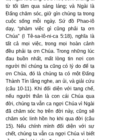
từ tối tăm qua sáng láng; và Ngài là 
Đấng chăm sóc, giữ gìn chúng ta trong 
cuộc sống mỗi ngày. Sứ đồ Phao-lô 
dạy, “phàm việc gì cũng phải tạ ơn 
Chúa” (I Tê-sa-lô-ni-ca 5:18), nghĩa là 
tất cả mọi việc, trong mọi hoàn cảnh 
đều phải tạ ơn Chúa. Trong những lúc 
đau buồn nhất, mất lòng tin nơi con 
người thì chúng ta cũng có lý do để tạ 
ơn Chúa, đó là chúng ta có một Đấng 
Thành Tín lắng nghe, an ủi, và giải cứu 
(câu 10-11). Khi đối diện với tang chế, 
nếu người thân là con cái Chúa qua 
đời, chúng ta vẫn ca ngợi Chúa vì Ngài 
đã chăm sóc họ trên đời này, cũng sẽ 
chăm sóc linh hồn họ khi qua đời (câu 
15). Nếu chính mình đối diện với sự 
chết, chúng ta vẫn ca ngợi Chúa vì biết 