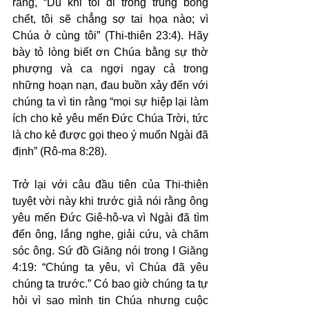
rằng, “Dù khi tôi đi trong trũng bóng 
chết, tôi sẽ chẳng sợ tai họa nào; vì 
Chúa ở cùng tôi” (Thi-thiên 23:4). Hãy 
bày tỏ lòng biết ơn Chúa bằng sự thờ 
phượng và ca ngợi ngay cả trong 
những hoạn nạn, đau buồn xảy đến với 
chúng ta vì tin rằng “mọi sự hiệp lại làm 
ích cho kẻ yêu mến Đức Chúa Trời, tức 
là cho kẻ được gọi theo ý muốn Ngài đã 
định” (Rô-ma 8:28).
Trở lại với câu đầu tiên của Thi-thiên 
tuyệt vời này khi trước giả nói rằng ông 
yêu mến Đức Giê-hô-va vì Ngài đã tìm 
đến ông, lắng nghe, giải cứu, và chăm 
sóc ông. Sứ đồ Giăng nói trong I Giăng 
4:19: “Chúng ta yêu, vì Chúa đã yêu 
chúng ta trước.” Có bao giờ chúng ta tự 
hỏi vì sao mình tin Chúa nhưng cuộc 