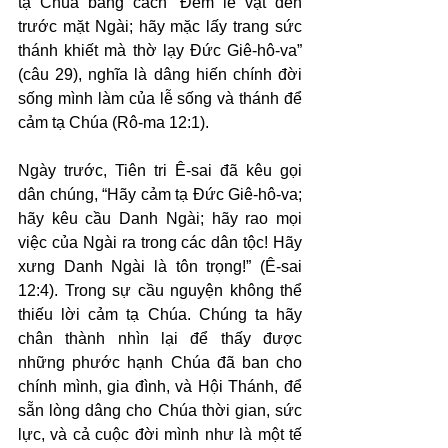
tạ Chúa bằng cách “Đem lễ vật đến 
trước mặt Ngài; hãy mặc lấy trang sức 
thánh khiết mà thờ lạy Đức Giê-hô-va” 
(câu 29), nghĩa là dâng hiến chính đời 
sống mình làm của lễ sống và thánh để 
cảm tạ Chúa (Rô-ma 12:1).
Ngày trước, Tiên tri Ê-sai đã kêu gọi 
dân chúng, “Hãy cảm tạ Đức Giê-hô-va; 
hãy kêu cầu Danh Ngài; hãy rao mọi 
việc của Ngài ra trong các dân tộc! Hãy 
xưng Danh Ngài là tôn trọng!” (Ê-sai 
12:4). Trong sự cầu nguyện không thể 
thiếu lời cảm tạ Chúa. Chúng ta hãy 
chân thành nhìn lại để thấy được 
những phước hạnh Chúa đã ban cho 
chính mình, gia đình, và Hội Thánh, để 
sẵn lòng dâng cho Chúa thời gian, sức 
lực, và cả cuộc đời mình như là một tế 