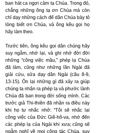
ban hát ca ngợi cảm tạ Chúa. Trong đó, 
chẳng những ông tạ ơn Chúa mà còn 
chỉ dạy những cách để dân Chúa bày tỏ 
lòng biết ơn Chúa, và ông kêu gọi họ 
hãy làm theo.
Trước tiên, ông kêu gọi dân chúng hãy 
suy ngẫm, nhớ lại, và ghi nhớ đời đời 
những “công việc mầu,” phép lạ Chúa 
đã làm, cũng như những lần Ngài đã 
giải cứu, sửa dạy dân Ngài (câu 8-9, 
13-15). Ôn lại những gì đã xảy ra giúp 
chúng ta nhận ra phép lạ và phước lành 
Chúa đã ban trong đời sống mình. Các 
trước giả Thi-thiên đã nhận ra điều này 
khi họ tự nhắc nhở: “Tôi sẽ nhắc lại 
công việc của Đức Giê-hô-va, nhớ đến 
các phép lạ của Ngài khi xưa; cũng sẽ 
ngẫm nghĩ về mọi công tác Chúa, suy 