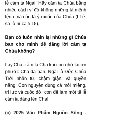
lễ cảm tạ Ngài. Hãy cảm tạ Chúa bằng 
nhiều cách vì đó không những là mệnh 
lệnh mà còn là ý muốn của Chúa (I Tê-
sa-lô-ni-ca 5:18).
Bạn có luôn nhìn lại những gì Chúa 
ban cho mình để dâng lời cảm tạ 
Chúa không?
Lạy Cha, cảm tạ Cha khi con nhớ lại ơn 
phước Cha đã ban. Ngài là Đức Chúa 
Trời nhân từ, chậm giận, và quyền 
năng. Con nguyện dùng cả môi miệng, 
trí lực và cuộc đời con để làm một tế lễ 
cảm tạ dâng lên Cha!
(c) 2025 Văn Phẩm Nguồn Sống - 
SVTK.net. Used by permission.