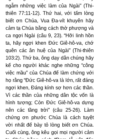
ngẫm những việc làm của Ngài” (Thi-
thiên 77:11-12). Thứ hai, với tấm lòng 
biết ơn Chúa, Vua Đa-vít khuyên hãy 
cảm tạ Chúa bằng cách thờ phượng và 
ca ngợi Ngài (câu 9, 23). “Hỡi linh hồn 
ta, hãy ngợi khen Đức Giê-hô-va, chớ 
quên các ân huệ của Ngài” (Thi-thiên 
103:2). Thứ ba, ông dạy dân chúng hãy 
kể cho người khác nghe những “công 
việc mầu” của Chúa để làm chứng với 
họ rằng “Đức Giê-hô-va là lớn, rất đáng 
ngợi khen, Đáng kính sợ hơn các thần. 
Vì các thần của những dân tộc vốn là 
hình tượng; Còn Đức Giê-hô-va dựng 
nên các tầng trời” (câu 25-26). Làm 
chứng ơn phước Chúa là cách tuyệt 
vời nhất để bày tỏ lòng biết ơn Chúa. 
Cuối cùng, ông kêu gọi mọi người cảm 