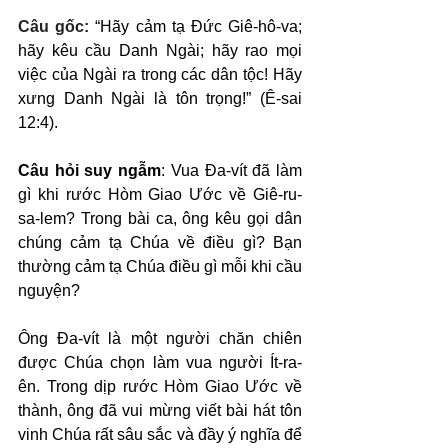
Câu gốc: 
“Hãy cảm tạ Đức Giê-hô-va; 
hãy kêu cầu Danh Ngài; hãy rao mọi 
việc của Ngài ra trong các dân tộc! Hãy 
xưng Danh Ngài là tôn trọng!” (Ê-sai 
12:4).
Câu hỏi suy ngẫm
: Vua Đa-vít đã làm 
gì khi rước Hòm Giao Ước về Giê-ru-
sa-lem? Trong bài ca, ông kêu gọi dân 
chúng cảm tạ Chúa về điều gì? Bạn 
thường cảm tạ Chúa điều gì mỗi khi cầu 
nguyện?
Ông Đa-vít là một người chăn chiên 
được Chúa chọn làm vua người Ít-ra-
ên. Trong dịp rước Hòm Giao Ước về 
thành, ông đã vui mừng viết bài hát tôn 
vinh Chúa rất sâu sắc và đầy ý nghĩa để 