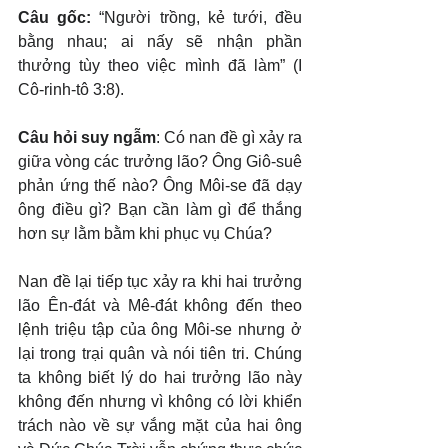
Câu gốc: 
“Người trồng, kẻ tưới, đều 
bằng nhau; ai nấy sẽ nhận phần 
thưởng tùy theo việc mình đã làm” (I 
Cô-rinh-tô 3:8).
Câu hỏi suy ngẫm
: Có nan đề gì xảy ra 
giữa vòng các trưởng lão? Ông Giô-suê 
phản ứng thế nào? Ông Môi-se đã dạy 
ông điều gì? Bạn cần làm gì để thắng 
hơn sự lằm bằm khi phục vụ Chúa?
Nan đề lại tiếp tục xảy ra khi hai trưởng 
lão Ên-đát và Mê-đát không đến theo 
lệnh triệu tập của ông Môi-se nhưng ở 
lại trong trại quân và nói tiên tri. Chúng 
ta không biết lý do hai trưởng lão này 
không đến nhưng vì không có lời khiển 
trách nào về sự vắng mặt của hai ông 