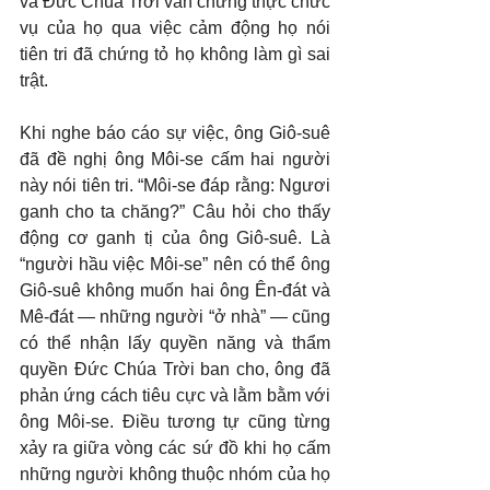
và Đức Chúa Trời vẫn chứng thực chức 
vụ của họ qua việc cảm động họ nói 
tiên tri đã chứng tỏ họ không làm gì sai 
trật.
Khi nghe báo cáo sự việc, ông Giô-suê 
đã đề nghị ông Môi-se cấm hai người 
này nói tiên tri. “Môi-se đáp rằng: Ngươi 
ganh cho ta chăng?” Câu hỏi cho thấy 
động cơ ganh tị của ông Giô-suê. Là 
“người hầu việc Môi-se” nên có thể ông 
Giô-suê không muốn hai ông Ên-đát và 
Mê-đát — những người “ở nhà” — cũng 
có thể nhận lấy quyền năng và thẩm 
quyền Đức Chúa Trời ban cho, ông đã 
phản ứng cách tiêu cực và lằm bằm với 
ông Môi-se. Điều tương tự cũng từng 
xảy ra giữa vòng các sứ đồ khi họ cấm 
những người không thuộc nhóm của họ 