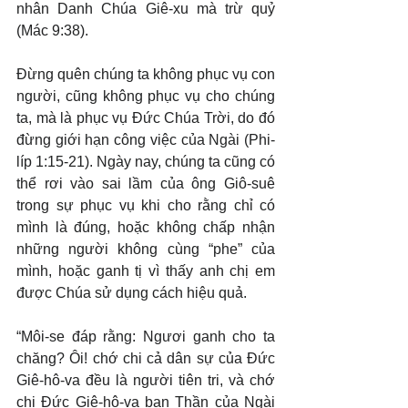
nhân Danh Chúa Giê-xu mà trừ quỷ 
(Mác 9:38).
Đừng quên chúng ta không phục vụ con 
người, cũng không phục vụ cho chúng 
ta, mà là phục vụ Đức Chúa Trời, do đó 
đừng giới hạn công việc của Ngài (Phi-
líp 1:15-21). Ngày nay, chúng ta cũng có 
thể rơi vào sai lầm của ông Giô-suê 
trong sự phục vụ khi cho rằng chỉ có 
mình là đúng, hoặc không chấp nhận 
những người không cùng “phe” của 
mình, hoặc ganh tị vì thấy anh chị em 
được Chúa sử dụng cách hiệu quả.
“Môi-se đáp rằng: Ngươi ganh cho ta 
chăng? Ôi! chớ chi cả dân sự của Đức 
Giê-hô-va đều là người tiên tri, và chớ 
chi Đức Giê-hô-va ban Thần của Ngài 