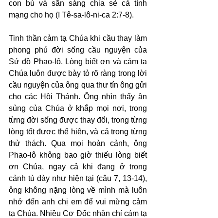
con bú và sẵn sàng chia sẻ cả tính 
mạng cho họ (I Tê-sa-lô-ni-ca 2:7-8).
Tinh thần cảm tạ Chúa khi cầu thay làm 
phong phú đời sống cầu nguyện của 
Sứ đồ Phao-lô. Lòng biết ơn và cảm tạ 
Chúa luôn được bày tỏ rõ ràng trong lời 
cầu nguyện của ông qua thư tín ông gửi 
cho các Hội Thánh. Ông nhìn thấy ân 
sủng của Chúa ở khắp mọi nơi, trong 
từng đời sống được thay đổi, trong từng 
lòng tốt được thể hiện, và cả trong từng 
thử thách. Qua mọi hoàn cảnh, ông 
Phao-lô không bao giờ thiếu lòng biết 
ơn Chúa, ngay cả khi đang ở trong 
cảnh tù đày như hiện tại (câu 7, 13-14), 
ông không nặng lòng về mình mà luôn 
nhớ đến anh chị em để vui mừng cảm 
tạ Chúa. Nhiều Cơ Đốc nhân chỉ cảm tạ 