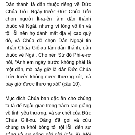
Dân thánh là dân thuộc riêng về Đức 
Chúa Trời. Ngày trước Đức Chúa Trời 
chọn người Ít-ra-ên làm dân thánh 
thuộc về Ngài, nhưng vì lòng vô tín và 
tội lỗi nên họ đánh mất địa vị cao quý 
đó, và Chúa đã chọn Dân Ngoại tin 
nhận Chúa Giê-xu làm dân thánh, dân 
thuộc về Ngài. Cho nên Sứ đồ Phi-e-rơ 
nói, “Anh em ngày trước không phải là 
một dân, mà bây giờ là dân Đức Chúa 
Trời, trước không được thương xót, mà 
bây giờ được thương xót” (câu 10).
Mục đích Chúa ban đặc ân cho chúng 
ta là để Ngài giao trọng trách rao giảng 
về tình yêu thương, và sự chết của Đức 
Chúa Giê-xu, Đấng đã gọi và cứu 
chúng ta khỏi bóng tối tội lỗi, đến sự 
sáng và sự sống đời đời (câu 9). Mỗi 