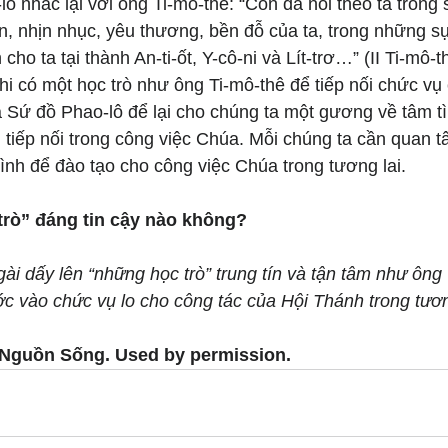
ô nhắc lại với ông Ti-mô-thê: “Con đã noi theo ta trong 
n, nhịn nhục, yêu thương, bền đỗ của ta, trong những sự
ho ta tại thành An-ti-ốt, Y-cô-ni và Lít-trơ…” (II Ti-mô-t
hi có một học trò như ông Ti-mô-thê để tiếp nối chức vụ
ủa Sứ đồ Phao-lô để lại cho chúng ta một gương về tâm tì
 tiếp nối trong công việc Chúa. Mỗi chúng ta cần quan 
mình để đào tạo cho công việc Chúa trong tương lai.
rò” đáng tin cậy nào không?
ài dấy lên “những học trò” trung tín và tận tâm như ông
c vào chức vụ lo cho công tác của Hội Thánh trong tươn
 Nguồn Sống. Used by permission.