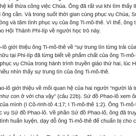
 hệ kế thừa công việc Chúa. Ông đã rất vui khi tìm thấy t
 ông cần. Và trong suốt thời gian cùng phục vụ Chúa, S
lòng và tâm tình phục vụ của ông Ti-mô-thê. Vì thế, ông 
ho Hội Thánh Phi-líp về người học trò này.
lô giới thiệu ông Ti-mô-thê về “sự trung tín từng trải củ
 hữu tại Phi-líp đã từng biết về phẩm chất của ông Ti-mô-
hục vụ Chúa trong hành trình truyền giáo thứ hai, lúc 
hiều nhìn thấy sự trung tín của ông Ti-mô-thê.
o-lô giới thiệu về mối quan hệ của hai người “người là t
, như con ở với cha vậy” (câu 22b). Sứ đồ Phao-lô xem ô
của mình (I Cô-rinh-tô 4:17; I Ti-mô-thê 1:2). Ông Ti-mô
c vụ Sứ đồ Phao-lô. Về phần Sứ đồ Phao-lô, ông đã truy
tình huấn luyện, dạy dỗ ông Ti-mô-thê để chuẩn bị cho 