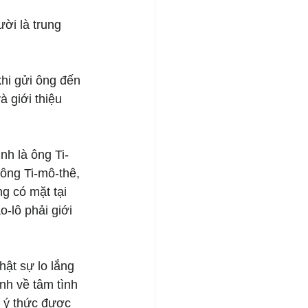
ời là trung 
khi gửi ông đến 
à giới thiệu 
nh là ông Ti-
 ông Ti-mô-thê, 
g có mặt tại 
-lô phải giới 
hật sự lo lắng 
nh về tâm tình 
 ý thức được 