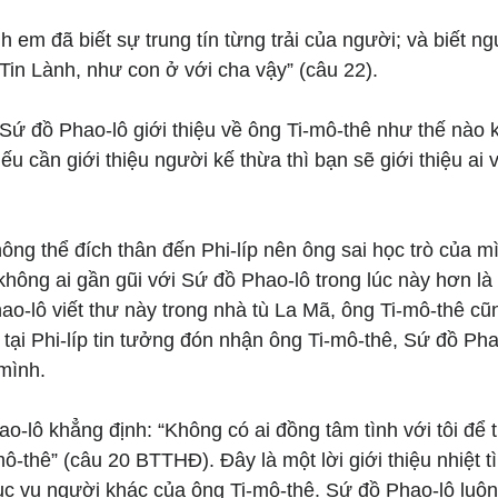
 em đã biết sự trung tín từng trải của người; và biết ngư
c Tin Lành, như con ở với cha vậy” (câu 22).
 Sứ đồ Phao-lô giới thiệu về ông Ti-mô-thê như thế nào 
u cần giới thiệu người kế thừa thì bạn sẽ giới thiệu ai v
ng thể đích thân đến Phi-líp nên ông sai học trò của mì
 không ai gần gũi với Sứ đồ Phao-lô trong lúc này hơn là
ao-lô viết thư này trong nhà tù La Mã, ông Ti-mô-thê cũn
tại Phi-líp tin tưởng đón nhận ông Ti-mô-thê, Sứ đồ Phao
 mình.
o-lô khẳng định: “Không có ai đồng tâm tình với tôi để t
-thê” (câu 20 BTTHĐ). Đây là một lời giới thiệu nhiệt tì
c vụ người khác của ông Ti-mô-thê. Sứ đồ Phao-lô luôn