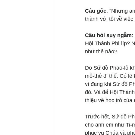
Câu gốc
: “Nhưng anh
thành với tôi về việ
Câu hỏi suy ngẫm
:
Hội Thánh Phi-líp? Nế
như thế nào?
Do Sứ đồ Phao-lô khô
mô-thê đi thế. Có lẽ
vì đang khi Sứ đồ Ph
đó. Và để Hội Thánh 
thiệu về học trò của
Trước hết, Sứ đồ Pha
cho anh em như Ti-mô
phục vụ Chúa và phụ