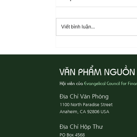
Viết bình luận...
08-07 Nhân Từ Và Chân Thật
VĂN PHẨM NGUỒN
Hội viên của
Evangelical Council for Fina
Địa Chỉ Văn Phòng
1100 North Paradise Street
Anaheim, CA 92806 USA
Địa Chỉ Hộp Thư
PO Box 4568