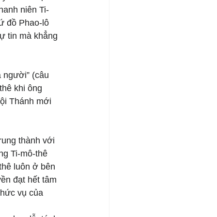
hanh niên Ti-
ứ đồ Phao-lô 
tự tin mà khẳng 
a người” (câu 
thê khi ông 
Hội Thánh mới 
rung thành với 
ng Ti-mô-thê 
-thê luôn ở bên 
ền đạt hết tâm 
chức vụ của 