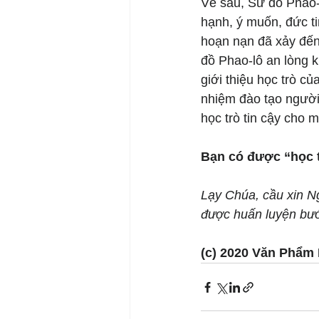
Về sau, Sứ đồ Phao-l
hạnh, ý muốn, đức ti
hoạn nạn đã xảy đến c
đồ Phao-lô an lòng k
giới thiệu học trò c
nhiệm đào tạo người
học trò tin cậy cho 
Bạn có được “học t
Lạy Chúa, cầu xin Ng
được huấn luyện bướ
(c) 2020 Văn Phẩm