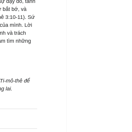
sự dạy dỗ, tánh 
 bắt bớ, và 
hê 3:10-11). Sứ 
 của mình. Lời 
nh và trách 
tâm tìm những 
 Ti-mô-thê để 
g lai.