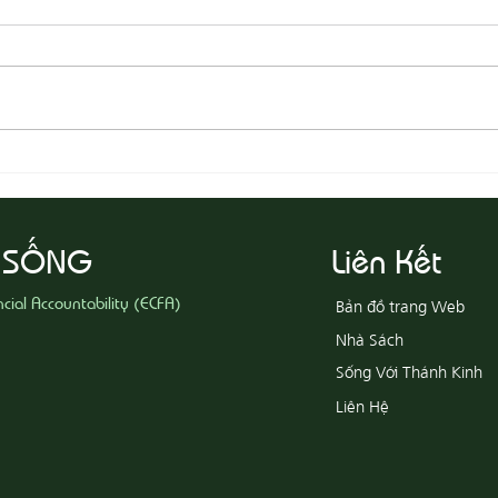
08-05
08-06 Yêu Thương Người Nghèo
Khổ
 SỐNG
Liên Kết
ncial Accountability (ECFA)
Bản đồ trang Web
Nhà Sách
Sống Với Thánh Kinh
Liên Hệ