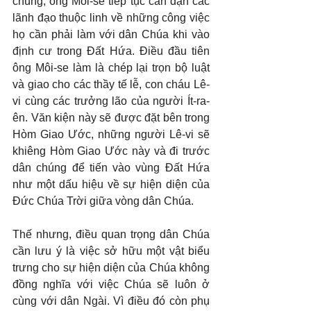
chúng, ông Môi-se tiếp tục căn dặn các 
lãnh đạo thuộc linh về những công việc 
họ cần phải làm với dân Chúa khi vào 
định cư trong Đất Hứa. Điều đầu tiên 
ông Môi-se làm là chép lại trọn bộ luật 
và giao cho các thầy tế lễ, con cháu Lê-
vi cùng các trưởng lão của người Ít-ra-
ên. Văn kiện này sẽ được đặt bên trong 
Hòm Giao Ước, những người Lê-vi sẽ 
khiêng Hòm Giao Ước này và đi trước 
dân chúng để tiến vào vùng Đất Hứa 
như một dấu hiệu về sự hiện diện của 
Đức Chúa Trời giữa vòng dân Chúa.
Thế nhưng, điều quan trọng dân Chúa 
cần lưu ý là việc sở hữu một vật biểu 
trưng cho sự hiện diện của Chúa không 
đồng nghĩa với việc Chúa sẽ luôn ở 
cùng với dân Ngài. Vì điều đó còn phụ 