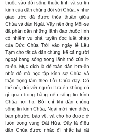
thuộc vào đời sống thuộc linh và sự tin 
kính của dân chúng đối với Chúa, y như 
giao ước đã được thỏa thuận giữa 
Chúa và dân Ngài. Vậy nên ông Môi-se 
đã phán dặn những lãnh đạo thuộc linh 
có nhiệm vụ phải tuyên đọc luật pháp 
của Đức Chúa Trời vào ngày lễ Lều 
Tạm cho tất cả dân chúng, kể cả người 
ngoại bang sống trong lãnh thổ của Ít-
ra-ên. Mục đích là để toàn dân Ít-ra-ên 
nhờ đó mà học tập kính sợ Chúa và 
thận trọng làm theo Lời Chúa dạy. Có 
thể nói, đối với người Ít-ra-ên không có 
gì quan trọng bằng nếp sống tin kính 
Chúa nơi họ. Bởi chỉ khi dân chúng 
sống tin kính Chúa, Ngài mới hiện diện, 
ban phước, bảo vệ, và cho họ được ở 
luôn trong vùng Đất Hứa. Đây là điều 
dân Chúa được nhắc đi nhắc lại rất 