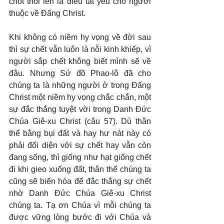
chót thổi lên là điều tất yếu cho người 
thuộc về Đấng Christ.
Khi không có niềm hy vọng về đời sau 
thì sự chết vẫn luôn là nỗi kinh khiếp, vì 
người sắp chết không biết mình sẽ về 
đâu. Nhưng Sứ đồ Phao-lô đã cho 
chúng ta là những người ở trong Đấng 
Christ một niềm hy vọng chắc chắn, một 
sự đắc thắng tuyệt vời trong Danh Đức 
Chúa Giê-xu Christ (câu 57). Dù thân 
thể bằng bụi đất và hay hư nát này có 
phải đối diện với sự chết hay vẫn còn 
đang sống, thì giống như hạt giống chết 
đi khi gieo xuống đất, thân thể chúng ta 
cũng sẽ biến hóa để đắc thắng sự chết 
nhờ Danh Đức Chúa Giê-xu Christ 
chúng ta. Tạ ơn Chúa vì mỗi chúng ta 
được vững lòng bước đi với Chúa và 