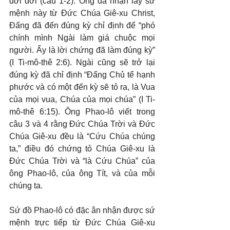
đời đời (câu 1-2). Ông đã nhận lấy sứ 
mệnh này từ Đức Chúa Giê-xu Christ, 
Đấng đã đến đúng kỳ chỉ định để “phó 
chính mình Ngài làm giá chuộc mọi 
người. Ấy là lời chứng đã làm đúng kỳ” 
(I Ti-mô-thê 2:6). Ngài cũng sẽ trở lại 
đúng kỳ đã chỉ định “Đấng Chủ tể hạnh 
phước và có một đến kỳ sẽ tỏ ra, là Vua 
của mọi vua, Chúa của mọi chúa” (I Ti-
mô-thê 6:15). Ông Phao-lô viết trong 
câu 3 và 4 rằng Đức Chúa Trời và Đức 
Chúa Giê-xu đều là “Cứu Chúa chúng 
ta,” điều đó chứng tỏ Chúa Giê-xu là 
Đức Chúa Trời và “là Cứu Chúa” của 
ông Phao-lô, của ông Tít, và của mỗi 
chúng ta.
Sứ đồ Phao-lô có đặc ân nhận được sứ 
mệnh trực tiếp từ Đức Chúa Giê-xu 