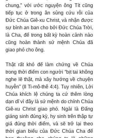
chung,” với ước nguyện ông Tít cũng 
tiếp tục ở trong ân sủng cứu rỗi của 
Đức Chúa Giê-xu Christ, và nhận được 
sự bình an ban cho bởi Đức Chúa Trời, 
là Cha, để trong bất kỳ hoàn cảnh nào 
cũng hoàn thành sứ mệnh Chúa đã 
giao phó cho ông.
Thật rất khó để làm chứng về Chúa 
trong thời điểm con người “bịt tai không 
nghe lẽ thật, mà xây hướng về chuyện 
huyễn” (II Ti-mô-thê 4:4). Tuy nhiên, Lời 
Chúa khích lệ chúng ta cứ thêm lòng 
dạn dĩ vì đây là sứ mệnh do chính Chúa 
Giê-xu Christ giao phó. Ngài là Đấng 
giáng sinh đúng kỳ, hy sinh trên thập tự 
giá đúng thời điểm, và sẽ trở lại theo 
thời gian biểu của Đức Chúa Cha để 