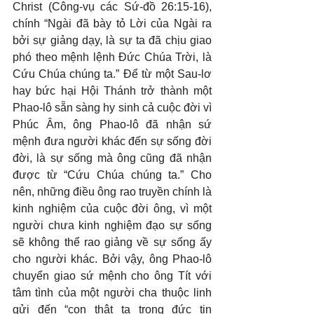
Christ (Công-vụ các Sứ-đồ 26:15-16), 
chính “Ngài đã bày tỏ Lời của Ngài ra 
bởi sự giảng dạy, là sự ta đã chịu giao 
phó theo mệnh lệnh Đức Chúa Trời, là 
Cứu Chúa chúng ta.” Để từ một Sau-lơ 
hay bức hại Hội Thánh trở thành một 
Phao-lô sẵn sàng hy sinh cả cuộc đời vì 
Phúc Âm, ông Phao-lô đã nhận sứ 
mệnh đưa người khác đến sự sống đời 
đời, là sự sống mà ông cũng đã nhận 
được từ “Cứu Chúa chúng ta.” Cho 
nên, những điều ông rao truyền chính là 
kinh nghiệm của cuộc đời ông, vì một 
người chưa kinh nghiệm đạo sự sống 
sẽ không thể rao giảng về sự sống ấy 
cho người khác. Bởi vậy, ông Phao-lô 
chuyển giao sứ mệnh cho ông Tít với 
tâm tình của một người cha thuộc linh 
gửi đến “con thật ta trong đức tin 