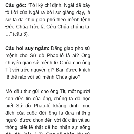
Câu gốc: 
“Tới kỳ chỉ định, Ngài đã bày 
tỏ Lời của Ngài ra bởi sự giảng dạy, là 
sự ta đã chịu giao phó theo mệnh lệnh 
Đức Chúa Trời, là Cứu Chúa chúng ta,
…” (câu 3).
Câu hỏi suy ngẫm
: Đấng giao phó sứ 
mệnh cho Sứ đồ Phao-lô là ai? Ông 
chuyển giao sứ mệnh từ Chúa cho ông 
Tít với ước nguyện gì? Bạn được khích 
lệ thế nào với sứ mệnh Chúa giao?
Mở đầu thư gửi cho ông Tít, một người 
con đức tin của ông, chúng ta đã học 
biết Sứ đồ Phao-lô khẳng định mục 
đích của cuộc đời ông là đưa những 
người được chọn đến với đức tin và sự 
thông biết lẽ thật để họ nhận sự sống 