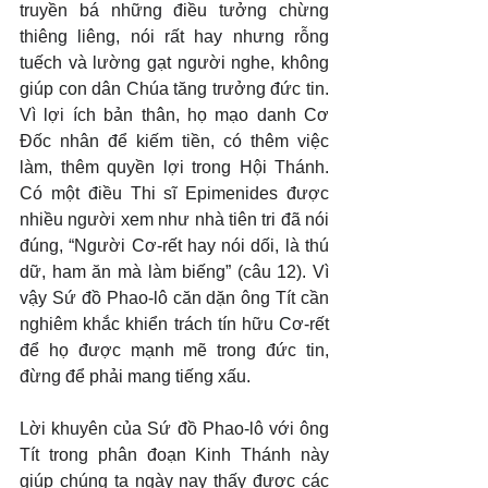
truyền bá những điều tưởng chừng 
thiêng liêng, nói rất hay nhưng rỗng 
tuếch và lường gạt người nghe, không 
giúp con dân Chúa tăng trưởng đức tin. 
Vì lợi ích bản thân, họ mạo danh Cơ 
Đốc nhân để kiếm tiền, có thêm việc 
làm, thêm quyền lợi trong Hội Thánh. 
Có một điều Thi sĩ Epimenides được 
nhiều người xem như nhà tiên tri đã nói 
đúng, “Người Cơ-rết hay nói dối, là thú 
dữ, ham ăn mà làm biếng” (câu 12). Vì 
vậy Sứ đồ Phao-lô căn dặn ông Tít cần 
nghiêm khắc khiển trách tín hữu Cơ-rết 
để họ được mạnh mẽ trong đức tin, 
đừng để phải mang tiếng xấu.
Lời khuyên của Sứ đồ Phao-lô với ông 
Tít trong phân đoạn Kinh Thánh này 
giúp chúng ta ngày nay thấy được các 