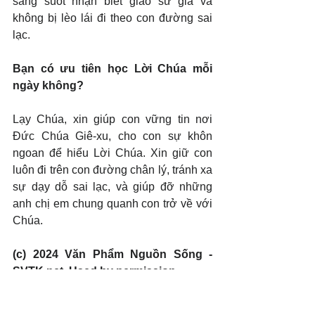
sáng suốt nhận biết giáo sư giả và 
không bị lèo lái đi theo con đường sai 
lạc.
Bạn có ưu tiên học Lời Chúa mỗi 
ngày không?
Lạy Chúa, xin giúp con vững tin nơi 
Đức Chúa Giê-xu, cho con sự khôn 
ngoan để hiểu Lời Chúa. Xin giữ con 
luôn đi trên con đường chân lý, tránh xa 
sự dạy dỗ sai lạc, và giúp đỡ những 
anh chị em chung quanh con trở về với 
Chúa.
(c) 2024 Văn Phẩm Nguồn Sống - 
SVTK.net. Used by permission.