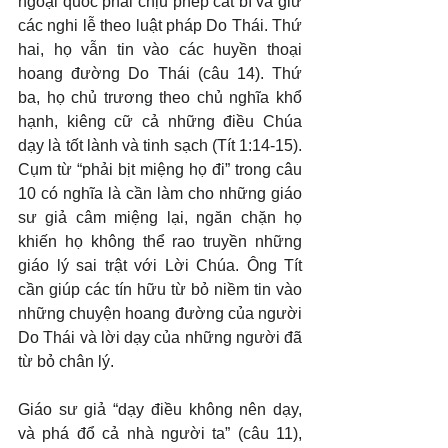
ngoại quốc phải chịu phép cắt bì và giữ 
các nghi lễ theo luật pháp Do Thái. Thứ 
hai, họ vẫn tin vào các huyền thoại 
hoang đường Do Thái (câu 14). Thứ 
ba, họ chủ trương theo chủ nghĩa khổ 
hạnh, kiêng cữ cả những điều Chúa 
dạy là tốt lành và tinh sạch (Tít 1:14-15). 
Cụm từ “phải bịt miệng họ đi” trong câu 
10 có nghĩa là cần làm cho những giáo 
sư giả câm miệng lại, ngăn chặn họ 
khiến họ không thể rao truyền những 
giáo lý sai trật với Lời Chúa. Ông Tít 
cần giúp các tín hữu từ bỏ niềm tin vào 
những chuyện hoang đường của người 
Do Thái và lời dạy của những người đã 
từ bỏ chân lý.
Giáo sư giả “dạy điều không nên dạy, 
và phá đổ cả nhà người ta” (câu 11), 