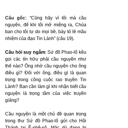
Câu gốc: 
“Cũng hãy vì tôi mà cầu 
nguyện, để khi tôi mở miệng ra, Chúa 
ban cho tôi tự do mọi bề, bày tỏ lẽ mầu 
nhiệm của đạo Tin Lành” (câu 19).
Câu hỏi suy ngẫm
: Sứ đồ Phao-lô kêu 
gọi các tín hữu phải cầu nguyện như 
thế nào? Ông nhờ cầu nguyện cho ông 
điều gì? Đối với ông, điều gì là quan 
trọng trong công cuộc rao truyền Tin 
Lành? Bạn cần làm gì khi nhận biết cầu 
nguyện là trọng tâm của việc truyền 
giảng?
Cầu nguyện là một chủ đề quan trọng 
trong thư Sứ đồ Phao-lô gửi cho Hội 
Thánh tại Ê-phê-sô. Mặc dù đang bị 