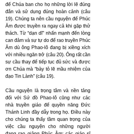
để Chúa ban cho họ những lời lẽ đúng 
đắn và sử dụng đúng hoàn cảnh (câu 
19). Chúng ta nên cầu nguyện để Phúc 
Âm được truyền ra ngay cả khi gặp thử 
thách. Từ “dạn dĩ” nhấn mạnh đến lòng 
can đảm và sự tự do để rao truyền Phúc 
Âm dù ông Phao-lô đang bị xiềng xích 
với nhiều ngăn trở (câu 20). Ông rất cần 
sự cầu thay để tiếp tục đủ sức và được 
ơn Chúa mà “bày tỏ lẽ mầu nhiệm của 
đạo Tin Lành” (câu 19).
Cầu nguyện là trọng tâm và nền tảng 
đối với Sứ đồ Phao-lô cũng như các 
nhà truyền giáo để quyền năng Đức 
Thánh Linh đầy dẫy trong họ. Điều này 
cho chúng ta thấy tầm quan trọng của 
việc cầu nguyện cho những người 
đang rao giảng Phúc Âm: các giáo sĩ 