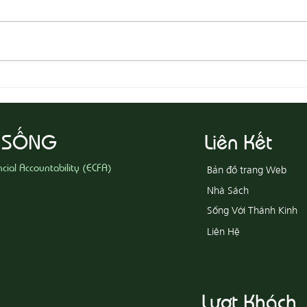
08-05 Thi Hành Sự Công Chính
08-04
Ác
 SỐNG
Liên Kết
ncial Accountability (ECFA)
Bản đồ trang Web
Nhà Sách
Sống Với Thánh Kinh
Liên Hệ
Lượt Khách