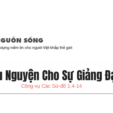
Trang Chủ
Giới Thiệu
Sản Phẩ
NGUỒN SỐNG
dựng niềm tin cho người Việt khắp thế giới
u Nguyện Cho Sự Giảng Đ
Công-vụ Các Sứ-đồ 1:4-14