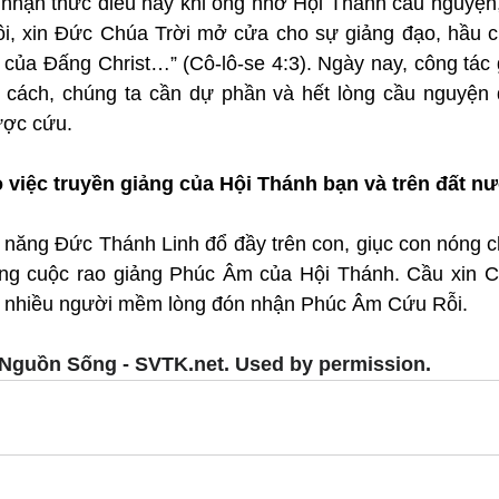
nhận thức điều này khi ông nhờ Hội Thánh cầu nguyện,
i, xin Đức Chúa Trời mở cửa cho sự giảng đạo, hầu ch
 của Đấng Christ…” (Cô-lô-se 4:3). Ngày nay, công tác 
 cách, chúng ta cần dự phần và hết lòng cầu nguyện 
ược cứu.
 việc truyền giảng của Hội Thánh bạn và trên đất n
 năng Đức Thánh Linh đổ đầy trên con, giục con nóng c
ng cuộc rao giảng Phúc Âm của Hội Thánh. Cầu xin C
ến nhiều người mềm lòng đón nhận Phúc Âm Cứu Rỗi.
Nguồn Sống - SVTK.net. Used by permission.