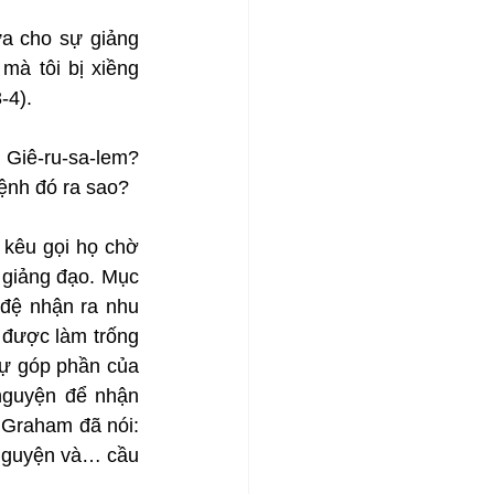
a cho sự giảng 
à tôi bị xiềng 
-4).
 Giê-ru-sa-lem? 
ệnh đó ra sao?
 kêu gọi họ chờ 
giảng đạo. Mục 
đệ nhận ra nhu 
được làm trống 
ự góp phần của 
nguyện để nhận 
Graham đã nói: 
nguyện và… cầu 