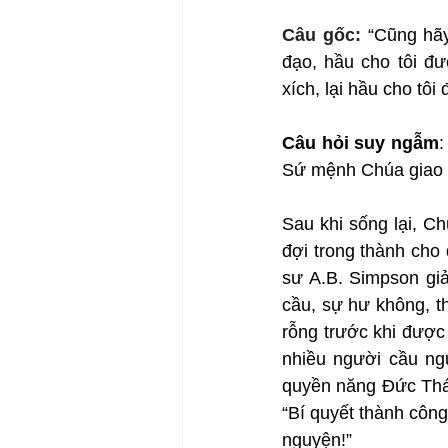
Câu gốc: 
“Cũng hãy
đạo, hầu cho tôi đư
xích, lại hầu cho tôi
Câu hỏi suy ngẫm
:
Sứ mệnh Chúa giao c
Sau khi sống lại, C
đợi trong thành cho
sư A.B. Simpson giả
cầu, sự hư không, t
rỗng trước khi đượ
nhiều người cầu ng
quyền năng Đức Thán
“Bí quyết thành côn
nguyện!”