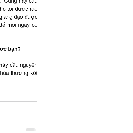
 “Cũng hãy cầu 
o tôi được rao 
giảng đạo được 
để mỗi ngày có 
ước bạn?
háy cầu nguyện 
húa thương xót 