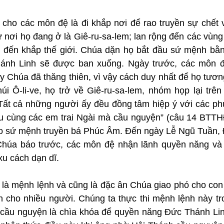
ho các môn đệ là đi khắp nơi để rao truyền sự chết v
 nơi họ đang ở là Giê-ru-sa-lem; lan rộng đến các vùng
o đến khắp thế giới. Chúa dặn họ bắt đầu sứ mệnh bằn
ánh Linh sẽ được ban xuống. Ngày trước, các môn đ
y Chúa đã thăng thiên, vì vậy cách duy nhất để họ tươn
úi Ô-li-ve, họ trở về Giê-ru-sa-lem, nhóm họp lại trên
Tất cả những người ấy đều đồng tâm hiệp ý với các phụ 
 cùng các em trai Ngài mà cầu nguyện” (câu 14 BTTH
ho sứ mệnh truyền bá Phúc Âm. Đến ngày Lễ Ngũ Tuần, 
Chúa báo trước, các môn đệ nhận lãnh quyền năng và 
u cách dạn dĩ.
à mệnh lệnh và cũng là đặc ân Chúa giao phó cho con
 cho nhiều người. Chúng ta thực thi mệnh lệnh này tr
cầu nguyện là chìa khóa để quyền năng Đức Thánh Linh