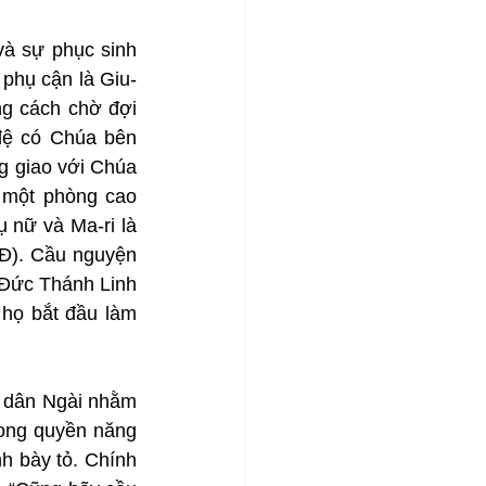
à sự phục sinh 
 phụ cận là Giu-
g cách chờ đợi 
ệ có Chúa bên 
g giao với Chúa 
 một phòng cao 
nữ và Ma-ri là 
Đ). Cầu nguyện 
Đức Thánh Linh 
họ bắt đầu làm 
 dân Ngài nhằm 
ong quyền năng 
 bày tỏ. Chính 