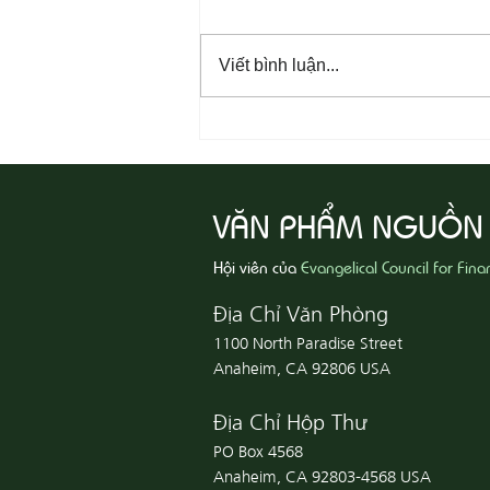
Viết bình luận...
08-06 Yêu Thương Người Nghèo
Khổ
VĂN PHẨM NGUỒN
Hội viên của
Evangelical Council for Fina
Địa Chỉ Văn Phòng
1100 North Paradise Street
Anaheim, CA 92806 USA
Địa Chỉ Hộp Thư
PO Box 4568
Anaheim, CA 92803-4568 USA