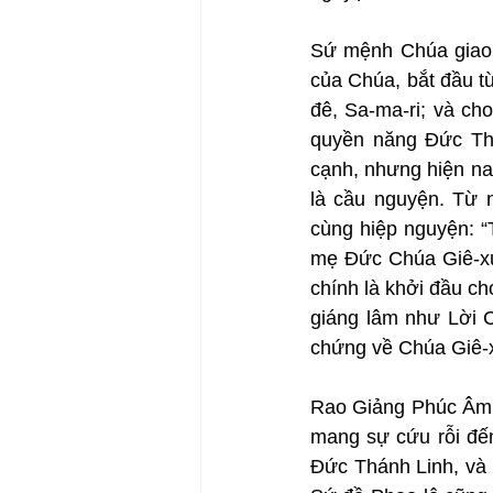
Sứ mệnh Chúa giao c
của Chúa, bắt đầu từ
đê, Sa-ma-ri; và ch
quyền năng Đức Th
cạnh, nhưng hiện na
là cầu nguyện. Từ n
cùng hiệp nguyện: “
mẹ Đức Chúa Giê-xu
chính là khởi đầu c
giáng lâm như Lời 
chứng về Chúa Giê-x
Rao Giảng Phúc Âm l
mang sự cứu rỗi đến
Đức Thánh Linh, và 