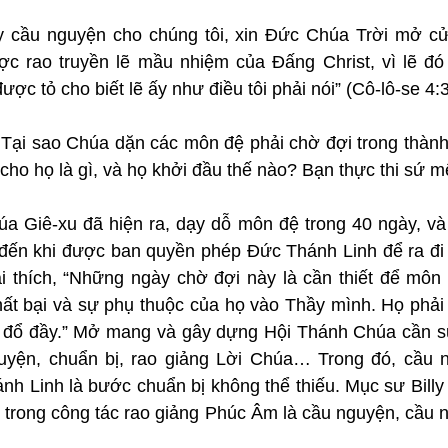
 cầu nguyện cho chúng tôi, xin Đức Chúa Trời mở cử
ợc rao truyền lẽ mầu nhiệm của Đấng Christ, vì lẽ đó m
 được tỏ cho biết lẽ ấy như điều tôi phải nói” (Cô-lô-se 4:3
 Tại sao Chúa dặn các môn đệ phải chờ đợi trong thành
ho họ là gì, và họ khởi đầu thế nào? Bạn thực thi sứ m
húa Giê-xu đã hiện ra, dạy dỗ môn đệ trong 40 ngày, và
 đến khi được ban quyền phép Đức Thánh Linh để ra đi 
i thích, “Những ngày chờ đợi này là cần thiết để môn 
hất bại và sự phụ thuộc của họ vào Thầy mình. Họ phải 
c đổ đầy.” Mở mang và gây dựng Hội Thánh Chúa cần s
uyện, chuẩn bị, rao giảng Lời Chúa… Trong đó, cầu 
h Linh là bước chuẩn bị không thể thiếu. Mục sư Billy 
g trong công tác rao giảng Phúc Âm là cầu nguyện, cầu 