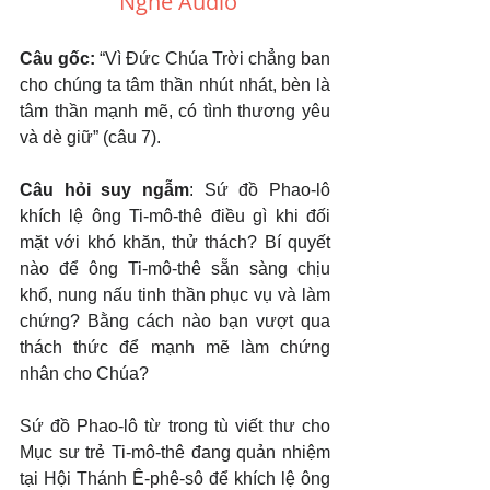
Nghe Audio
Câu gốc: 
“Vì Đức Chúa Trời chẳng ban 
cho chúng ta tâm thần nhút nhát, bèn là 
tâm thần mạnh mẽ, có tình thương yêu 
và dè giữ” (câu 7).
Câu hỏi suy ngẫm
: Sứ đồ Phao-lô 
khích lệ ông Ti-mô-thê điều gì khi đối 
mặt với khó khăn, thử thách? Bí quyết 
nào để ông Ti-mô-thê sẵn sàng chịu 
khổ, nung nấu tinh thần phục vụ và làm 
chứng? Bằng cách nào bạn vượt qua 
thách thức để mạnh mẽ làm chứng 
nhân cho Chúa?
Sứ đồ Phao-lô từ trong tù viết thư cho 
Mục sư trẻ Ti-mô-thê đang quản nhiệm 
tại Hội Thánh Ê-phê-sô để khích lệ ông 