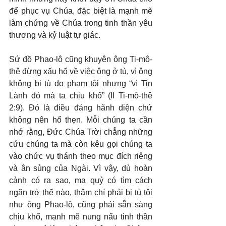
để phục vụ Chúa, đặc biệt là mạnh mẽ 
làm chứng về Chúa trong tinh thần yêu 
thương và kỷ luật tự giác.
Sứ đồ Phao-lô cũng khuyên ông Ti-mô-
thê đừng xấu hổ về việc ông ở tù, vì ông 
không bị tù do phạm tội nhưng “vì Tin 
Lành đó mà ta chịu khổ” (II Ti-mô-thê 
2:9). Đó là điều đáng hãnh diện chứ 
không nên hổ thẹn. Mỗi chúng ta cần 
nhớ rằng, Đức Chúa Trời chẳng những 
cứu chúng ta mà còn kêu gọi chúng ta 
vào chức vụ thánh theo mục đích riêng 
và ân sủng của Ngài. Vì vậy, dù hoàn 
cảnh có ra sao, ma quỷ có tìm cách 
ngăn trở thế nào, thậm chí phải bị tù tội 
như ông Phao-lô, cũng phải sẵn sàng 
chịu khổ, mạnh mẽ nung nấu tinh thần 