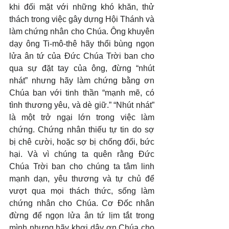
khi đối mặt với những khó khăn, thử 
thách trong việc gây dựng Hội Thánh và 
làm chứng nhân cho Chúa. Ông khuyên 
dạy ông Ti-mô-thê hãy thổi bùng ngọn 
lửa ân tứ của Đức Chúa Trời ban cho 
qua sự đặt tay của ông, đừng “nhút 
nhát” nhưng hãy làm chứng bằng ơn 
Chúa ban với tinh thần “mạnh mẽ, có 
tình thương yêu, và dè giữ.” “Nhút nhát” 
là một trở ngại lớn trong việc làm 
chứng. Chứng nhân thiếu tự tin do sợ 
bị chê cười, hoặc sợ bị chống đối, bức 
hại. Và vì chúng ta quên rằng Đức 
Chúa Trời ban cho chúng ta tâm linh 
mạnh dạn, yêu thương và tự chủ để 
vượt qua mọi thách thức, sống làm 
chứng nhân cho Chúa. Cơ Đốc nhân 
đừng để ngọn lửa ân tứ lịm tắt trong 
mình nhưng hãy khơi dậy ơn Chúa cho 