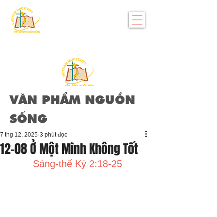
VĂN PHẨM NGUỒN
SỐNG
7 thg 12, 2025
3 phút đọc
12-08 Ở Một Mình Không Tốt
Sáng-thế Ký 2:18-25