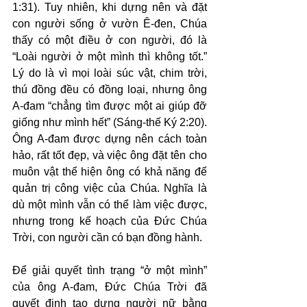
1:31). Tuy nhiên, khi dựng nên và đặt 
con người sống ở vườn Ê-đen, Chúa 
thấy có một điều ở con người, đó là 
“Loài người ở một mình thì không tốt.” 
Lý do là vì mọi loài súc vật, chim trời, 
thú đồng đều có đồng loại, nhưng ông 
A-đam “chẳng tìm được một ai giúp đỡ 
giống như mình hết” (Sáng-thế Ký 2:20). 
Ông A-đam được dựng nên cách toàn 
hảo, rất tốt đẹp, và việc ông đặt tên cho 
muôn vật thể hiện ông có khả năng để 
quản trị công việc của Chúa. Nghĩa là 
dù một mình vẫn có thể làm việc được, 
nhưng trong kế hoạch của Đức Chúa 
Trời, con người cần có bạn đồng hành.
Để giải quyết tình trạng “ở một mình” 
của ông A-đam, Đức Chúa Trời đã 
quyết định tạo dựng người nữ bằng 