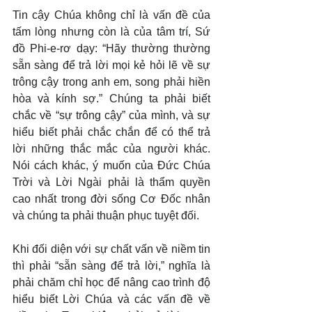
Tin cậy Chúa không chỉ là vấn đề của 
tấm lòng nhưng còn là của tâm trí, Sứ 
đồ Phi-e-rơ dạy: “Hãy thường thường 
sẵn sàng để trả lời mọi kẻ hỏi lẽ về sự 
trông cậy trong anh em, song phải hiền 
hòa và kính sợ.” Chúng ta phải biết 
chắc về “sự trông cậy” của mình, và sự 
hiểu biết phải chắc chắn để có thể trả 
lời những thắc mắc của người khác. 
Nói cách khác, ý muốn của Đức Chúa 
Trời và Lời Ngài phải là thẩm quyền 
cao nhất trong đời sống Cơ Đốc nhân 
và chúng ta phải thuận phục tuyệt đối.
Khi đối diện với sự chất vấn về niềm tin 
thì phải “sẵn sàng để trả lời,” nghĩa là 
phải chăm chỉ học để nâng cao trình độ 
hiểu biết Lời Chúa và các vấn đề về 