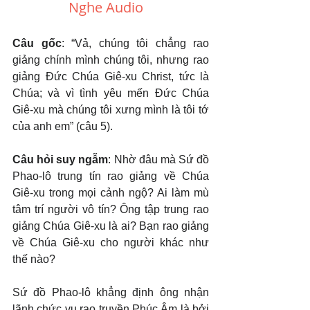
Nghe Audio 
Câu gốc
: “Vả, chúng tôi chẳng rao 
giảng chính mình chúng tôi, nhưng rao 
giảng Đức Chúa Giê-xu Christ, tức là 
Chúa; và vì tình yêu mến Đức Chúa 
Giê-xu mà chúng tôi xưng mình là tôi tớ 
của anh em” (câu 5).
Câu hỏi suy ngẫm
: Nhờ đâu mà Sứ đồ 
Phao-lô trung tín rao giảng về Chúa 
Giê-xu trong mọi cảnh ngộ? Ai làm mù 
tâm trí người vô tín? Ông tập trung rao 
giảng Chúa Giê-xu là ai? Bạn rao giảng 
về Chúa Giê-xu cho người khác như 
thế nào?
Sứ đồ Phao-lô khẳng định ông nhận 
lãnh chức vụ rao truyền Phúc Âm là bởi 