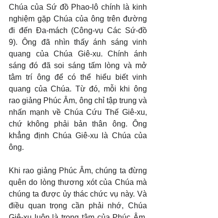
Chúa của Sứ đồ Phao-lô chính là kinh 
nghiệm gặp Chúa của ông trên đường 
đi đến Đa-mách (Công-vụ Các Sứ-đồ 
9). Ông đã nhìn thấy ánh sáng vinh 
quang của Chúa Giê-xu. Chính ánh 
sáng đó đã soi sáng tấm lòng và mở 
tâm trí ông để có thể hiểu biết vinh 
quang của Chúa. Từ đó, mỗi khi ông 
rao giảng Phúc Âm, ông chỉ tập trung và 
nhấn mạnh về Chúa Cứu Thế Giê-xu, 
chứ không phải bản thân ông. Ông 
khẳng định Chúa Giê-xu là Chúa của 
ông.
Khi rao giảng Phúc Âm, chúng ta đừng 
quên do lòng thương xót của Chúa mà 
chúng ta được ủy thác chức vụ này. Và 
điều quan trọng cần phải nhớ, Chúa 
Giê-xu luôn là trọng tâm của Phúc Âm. 