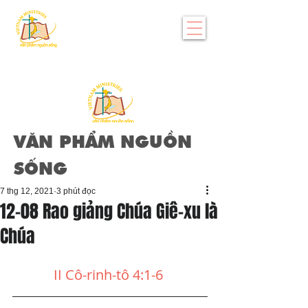
VĂN PHẨM NGUỒN
SỐNG
7 thg 12, 2021
3 phút đọc
12-08 Rao giảng Chúa Giê-xu là
Chúa
II Cô-rinh-tô 4:1-6