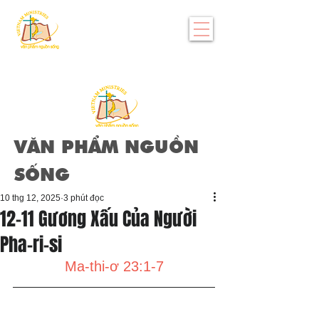
VĂN PHẨM NGUỒN
SỐNG
10 thg 12, 2025
3 phút đọc
12-11 Gương Xấu Của Người
Pha-ri-si
Ma-thi-ơ 23:1-7