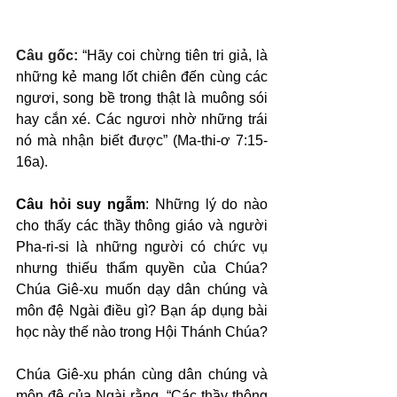
Câu gốc: 
“Hãy coi chừng tiên tri giả, là 
những kẻ mang lốt chiên đến cùng các 
ngươi, song bề trong thật là muông sói 
hay cắn xé. Các ngươi nhờ những trái 
nó mà nhận biết được” (Ma-thi-ơ 7:15-
16a).
Câu hỏi suy ngẫm
: Những lý do nào 
cho thấy các thầy thông giáo và người 
Pha-ri-si là những người có chức vụ 
nhưng thiếu thẩm quyền của Chúa? 
Chúa Giê-xu muốn dạy dân chúng và 
môn đệ Ngài điều gì? Bạn áp dụng bài 
học này thế nào trong Hội Thánh Chúa?
Chúa Giê-xu phán cùng dân chúng và 
môn đệ của Ngài rằng, “Các thầy thông 