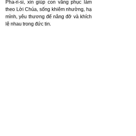
Pha-ri-si, xin giúp con vâng phục làm 
theo Lời Chúa, sống khiêm nhường, hạ 
mình, yêu thương để nâng đỡ và khích 
lệ nhau trong đức tin.
(c) 2025 Văn Phẩm Nguồn Sống - 
SVTK.net. Used by permission.
Xem tất cả
Bài đăng gần đây