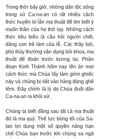
Trong thời bấy giờ, những dân tộc sống 
trong xứ Ca-na-an có rất nhiều cách 
thức huyền bí lẫn ma thuật để tìm biết ý 
muốn thần của họ thờ lạy. Những cách 
thức tiêu biểu là cầu hỏi người chết, 
dâng con trẻ làm của lễ. Các thầy bói, 
phù thủy thường vận dụng bói khoa, ma 
thuật để đoán trước tương lai. Phân 
đoạn Kinh Thánh hôm nay lên án mọi 
cách thức mà Chúa lấy làm gớm ghiếc 
này và chúng bị liệt vào hàng đáng ghê 
tởm. Đây chính là lý do Chúa đuổi dân 
Ca-na-an ra khỏi xứ.
Chúng ta biết đằng sau tất cả ma thuật 
đó là ma quỷ. Thế lực bóng tối của Sa-
tan lợi dụng một số quyền năng hạn 
chế Chúa ban trước khi chúng sa ngã 