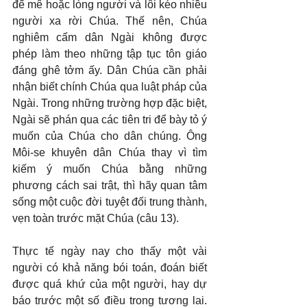
để mê hoặc lòng người và lôi kéo nhiều 
người xa rời Chúa. Thế nên, Chúa 
nghiêm cấm dân Ngài không được 
phép làm theo những tập tục tôn giáo 
đáng ghê tởm ấy. Dân Chúa cần phải 
nhận biết chính Chúa qua luật pháp của 
Ngài. Trong những trường hợp đặc biệt, 
Ngài sẽ phán qua các tiên tri để bày tỏ ý 
muốn của Chúa cho dân chúng. Ông 
Môi-se khuyên dân Chúa thay vì tìm 
kiếm ý muốn Chúa bằng những 
phương cách sai trật, thì hãy quan tâm 
sống một cuộc đời tuyệt đối trung thành, 
vẹn toàn trước mặt Chúa (câu 13).
Thực tế ngày nay cho thấy một vài 
người có khả năng bói toán, đoán biết 
được quá khứ của một người, hay dự 
báo trước một số điều trong tương lai. 