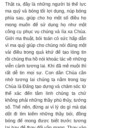
Thật ra, đây là những người bị thế lực 
ma quỷ và bóng tối lợi dụng, núp bóng 
phía sau, giúp cho họ một số điều họ 
mong muốn để sử dụng họ như một 
công cụ phục vụ chúng và lìa xa Chúa. 
Giới ma thuật, bói toán có sức hấp dẫn 
vì ma quỷ giúp cho chúng nói đúng một 
vài điều trong quá khứ để tạo lòng tin 
rồi chúng tha hồ nói khoác lác về những 
viễn cảnh tương lai. Khi đã mê muội thì 
rất dễ tin mọi sự. Con dân Chúa cần 
nhớ tương lai chúng ta nằm trong tay 
Chúa là Đấng tạo dựng và chăm sóc từ 
thể xác đến tâm linh chúng ta chứ 
không phải những thầy phù thủy, tướng 
số. Thế nên, đừng ai vì lý do gì mà dại 
dột đi tìm kiếm những thầy bói, đồng 
bóng để mong được biết trước tương 
lai hay để thay đổi vận mạng. Thay vào 