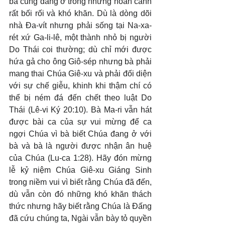
bà cũng đang ở trong những hoàn cảnh 
rất bối rối và khó khăn. Dù là dòng dõi 
nhà Đa-vít nhưng phải sống tại Na-xa-
rét xứ Ga-li-lê, một thành nhỏ bị người 
Do Thái coi thường; dù chỉ mới được 
hứa gả cho ông Giô-sép nhưng bà phải 
mang thai Chúa Giê-xu và phải đối diện 
với sự chế giễu, khinh khi thậm chí có 
thể bị ném đá đến chết theo luật Do 
Thái (Lê-vi Ký 20:10). Bà Ma-ri vẫn hát 
được bài ca của sự vui mừng để ca 
ngợi Chúa vì bà biết Chúa đang ở với 
bà và bà là người được nhận ân huệ 
của Chúa (Lu-ca 1:28). Hãy đón mừng 
lễ kỷ niệm Chúa Giê-xu Giáng Sinh 
trong niềm vui vì biết rằng Chúa đã đến, 
dù vẫn còn đó những khó khăn thách 
thức nhưng hãy biết rằng Chúa là Đấng 
đã cứu chúng ta, Ngài vẫn bày tỏ quyền 