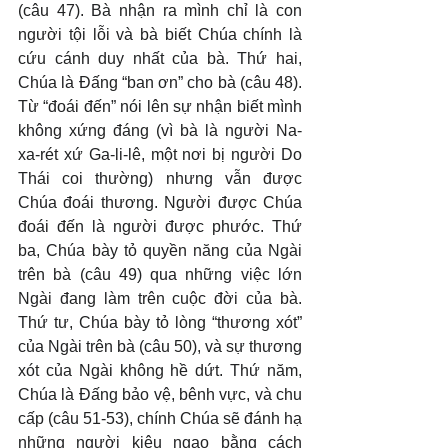
(câu 47). Bà nhận ra mình chỉ là con 
người tội lỗi và bà biết Chúa chính là 
cứu cánh duy nhất của bà. Thứ hai, 
Chúa là Đấng “ban ơn” cho bà (câu 48). 
Từ “đoái đến” nói lên sự nhận biết mình 
không xứng đáng (vì bà là người Na-
xa-rét xứ Ga-li-lê, một nơi bị người Do 
Thái coi thường) nhưng vẫn được 
Chúa đoái thương. Người được Chúa 
đoái đến là người được phước. Thứ 
ba, Chúa bày tỏ quyền năng của Ngài 
trên bà (câu 49) qua những việc lớn 
Ngài đang làm trên cuộc đời của bà. 
Thứ tư, Chúa bày tỏ lòng “thương xót” 
của Ngài trên bà (câu 50), và sự thương 
xót của Ngài không hề dứt. Thứ năm, 
Chúa là Đấng bảo vệ, bênh vực, và chu 
cấp (câu 51-53), chính Chúa sẽ đánh hạ 
những người kiêu ngạo bằng cách 