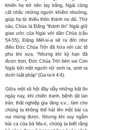
khiến họ trở nên tay trắng, Ngài cũng 
cất nhắc những người khiêm nhường, 
giúp họ từ thiếu thốn thành no đủ. Thứ 
sáu, Chúa là Đấng “thành tín” Ngài giữ 
giao ước của Ngài với dân Chúa (câu 
54-55), Đấng Mết-si-a sẽ ra đời như 
điều Đức Chúa Trời đã hứa với các tổ 
phụ khi xưa, “Nhưng khi kỳ hạn đã 
được trọn, Đức Chúa Trời bèn sai Con 
Ngài bởi một người nữ sinh ra, sinh ra 
dưới luật pháp” (Ga-la-ti 4:4).
Giữa một xã hội đầy dẫy những bất ổn 
ngày nay, khi chiến tranh, bệnh tật lan 
tràn, thất nghiệp gia tăng v.v... làm cho 
chúng ta không thể hát lên một bài ca 
vui mừng được. Nhưng khi suy ngẫm 
bài ca của bà Ma-ri, chúng ta biết rằng 