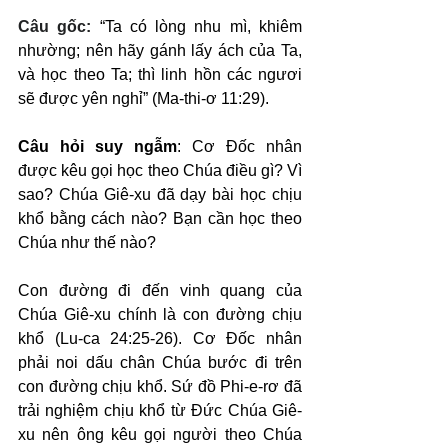
Câu gốc: 
“Ta có lòng nhu mì, khiêm 
nhường; nên hãy gánh lấy ách của Ta, 
và học theo Ta; thì linh hồn các ngươi 
sẽ được yên nghỉ” (Ma-thi-ơ 11:29).
Câu hỏi suy ngẫm
: Cơ Đốc nhân 
được kêu gọi học theo Chúa điều gì? Vì 
sao? Chúa Giê-xu đã dạy bài học chịu 
khổ bằng cách nào? Bạn cần học theo 
Chúa như thế nào?
Con đường đi đến vinh quang của 
Chúa Giê-xu chính là con đường chịu 
khổ (Lu-ca 24:25-26). Cơ Đốc nhân 
phải noi dấu chân Chúa bước đi trên 
con đường chịu khổ. Sứ đồ Phi-e-rơ đã 
trải nghiệm chịu khổ từ Đức Chúa Giê-
xu nên ông kêu gọi người theo Chúa 