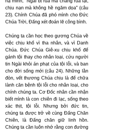
hạ mình, “Ngài bị rủa mà chẳng rủa lại, 
chịu nạn mà không hề ngăm dọa” (câu 
23). Chính Chúa đã phó mình cho Đức 
Chúa Trời, Đấng xét đoán lẽ công bình.
Chúng ta cần học theo gương Chúa về 
việc chịu khổ vì tha nhân, và vì Danh 
Chúa. Đức Chúa Giê-xu chịu khổ để 
gánh tội thay cho nhân loại, cứu người 
tin Ngài khỏi án phạt của tội lỗi, và ban 
cho đời sống mới (câu 24). Những lằn 
đòn, vết thương Chúa chịu là để chữa 
lành căn bệnh tội lỗi cho nhân loại, cho 
chính chúng ta. Cơ Đốc nhân cần nhận 
biết mình là con chiên đi lạc, sống theo 
xác thịt, tội lỗi. Nhưng bởi đức tin, 
chúng ta được trở về cùng Đấng Chăn 
Chiên, là Đấng chăn giữ linh hồn. 
Chúng ta cần luôn nhớ rằng con đường 