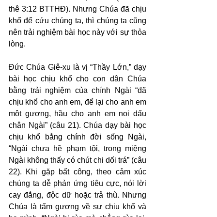
thê 3:12 BTTHĐ). Nhưng Chúa đã chịu 
khổ để cứu chúng ta, thì chúng ta cũng 
nên trải nghiệm bài học này với sự thỏa 
lòng.
Đức Chúa Giê-xu là vị “Thầy Lớn,” dạy 
bài học chịu khổ cho con dân Chúa 
bằng trải nghiệm của chính Ngài “đã 
chịu khổ cho anh em, để lại cho anh em 
một gương, hầu cho anh em noi dấu 
chân Ngài” (câu 21). Chúa dạy bài học 
chịu khổ bằng chính đời sống Ngài, 
“Ngài chưa hề phạm tội, trong miệng 
Ngài không thấy có chút chi dối trá” (câu 
22). Khi gặp bất công, theo cảm xúc 
chúng ta dễ phản ứng tiêu cực, nói lời 
cay đắng, độc dữ hoặc trả thù. Nhưng 
Chúa là tấm gương về sự chịu khổ và 