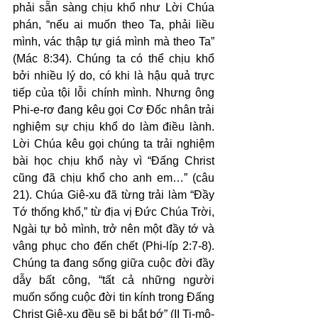
phải sẵn sàng chịu khổ như Lời Chúa 
phán, “nếu ai muốn theo Ta, phải liều 
mình, vác thập tự giá mình mà theo Ta” 
(Mác 8:34). Chúng ta có thể chịu khổ 
bởi nhiều lý do, có khi là hậu quả trực 
tiếp của tội lỗi chính mình. Nhưng ông 
Phi-e-rơ đang kêu gọi Cơ Đốc nhân trải 
nghiệm sự chịu khổ do làm điều lành. 
Lời Chúa kêu gọi chúng ta trải nghiệm 
bài học chịu khổ này vì “Đấng Christ 
cũng đã chịu khổ cho anh em…” (câu 
21). Chúa Giê-xu đã từng trải làm “Đầy 
Tớ thống khổ,” từ địa vị Đức Chúa Trời, 
Ngài tự bỏ mình, trở nên một đầy tớ và 
vâng phục cho đến chết (Phi-líp 2:7-8). 
Chúng ta đang sống giữa cuộc đời đầy 
dẫy bất công, “tất cả những người 
muốn sống cuộc đời tin kính trong Đấng 
Christ Giê-xu đều sẽ bị bắt bớ” (II Ti-mô-