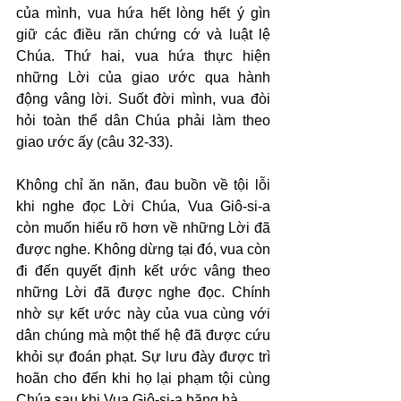
của mình, vua hứa hết lòng hết ý gìn 
giữ các điều răn chứng cớ và luật lệ 
Chúa. Thứ hai, vua hứa thực hiện 
những Lời của giao ước qua hành 
động vâng lời. Suốt đời mình, vua đòi 
hỏi toàn thể dân Chúa phải làm theo 
giao ước ấy (câu 32-33).
Không chỉ ăn năn, đau buồn về tội lỗi 
khi nghe đọc Lời Chúa, Vua Giô-si-a 
còn muốn hiểu rõ hơn về những Lời đã 
được nghe. Không dừng tại đó, vua còn 
đi đến quyết định kết ước vâng theo 
những Lời đã được nghe đọc. Chính 
nhờ sự kết ước này của vua cùng với 
dân chúng mà một thế hệ đã được cứu 
khỏi sự đoán phạt. Sự lưu đày được trì 
hoãn cho đến khi họ lại phạm tội cùng 
Chúa sau khi Vua Giô-si-a băng hà.