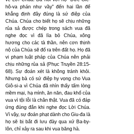
hô-va phán như vầy” đến hai lần để 
khẳng định đây đúng là sứ điệp của 
Chúa. Chúa cho biết họ sẽ chịu những 
rủa sả được chép trong sách vua đã 
nghe đọc vì đã lìa bỏ Chúa, xông 
hương cho các tà thần, nên cơn thịnh 
nộ của Chúa sẽ đổ ra trên đất họ. Họ đã 
vi phạm luật pháp của Chúa nên phải 
chịu những rủa sả (Phục Truyền 28:15-
68). Sự đoán xét là không tránh khỏi. 
Nhưng bà có sứ điệp hy vọng cho Vua 
Giô-si-a vì Chúa đã nhìn thấy tấm lòng 
mềm mại, hạ mình, ăn năn, đau khổ của 
vua vì tội lỗi là chân thật. Vua đã có đáp 
ứng đúng đắn khi nghe đọc Lời Chúa. 
Vì vậy, sự đoán phạt dành cho Giu-đa là 
họ sẽ bị bắt đi lưu đày qua xứ Ba-by-
lôn, chỉ xảy ra sau khi vua băng hà.