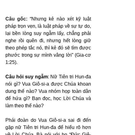
Câu gốc: 
“Nhưng kẻ nào xét kỹ luật 
pháp trọn vẹn, là luật pháp về sự tự do, 
lại bền lòng suy ngẫm lấy, chẳng phải 
nghe rồi quên đi, nhưng hết lòng giữ 
theo phép tắc nó, thì kẻ đó sẽ tìm được 
phước trong sự mình vâng lời” (Gia-cơ 
1:25).
Câu hỏi suy ngẫm
: Nữ Tiên tri Hun-đa 
nói gì? Vua Giô-si-a được Chúa khoan 
dung thế nào? Vua nhóm họp toàn dân 
để hứa gì? Bạn đọc, học Lời Chúa và 
làm theo thế nào?
Phái đoàn do Vua Giô-si-a sai đi đến 
gặp nữ Tiên tri Hun-đa để hiểu rõ hơn 
về Lời Chúa. Bà nói với họ “Đức Giê-