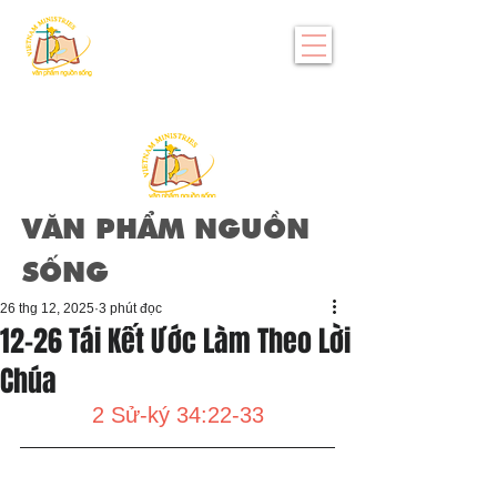
VĂN PHẨM NGUỒN
SỐNG
26 thg 12, 2025
3 phút đọc
12-26 Tái Kết Ước Làm Theo Lời
Chúa
2 Sử-ký 34:22-33