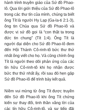
hành trình truyền giáo của Sứ đồ Phao-
lô. Qua lời giới thiệu của Sứ đồ Phao-lô 
trong các thư tín của mình, chúng ta biết 
ông Tít là người Hy Lạp (Ga-la-ti 2:1-3), 
ông tin Chúa qua Sứ đồ Phao-lô và 
được vị sứ đồ gọi là “con thật ta trong 
đức tin chung” (Tít 1:4). Ông Tít là 
người đại diện cho Sứ đồ Phao-lô đem 
đến Hội Thánh Cô-rinh-tô bức thư thứ 
nhất ông viết cho họ. Và cũng chính ông 
Tít là người theo dõi phản ứng của các 
tín hữu Cô-rinh-tô khi họ nhận được 
bức thư thứ nhất ấy, rồi sau đó hẹn gặp 
Sứ đồ Phao-lô để trình bày kết quả.
Niềm vui mừng từ ông Tít được truyền 
đến Sứ đồ Phao-lô khi ông Tít chứng 
kiến sự thay đổi, tinh thần vâng lời của 
các tín hữu Cô-rinh-tô, và sự tiếp đãi 