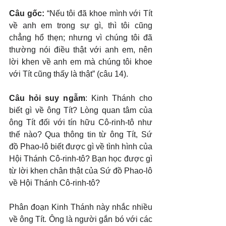
Câu gốc: 
“Nếu tôi đã khoe mình với Tít 
về anh em trong sự gì, thì tôi cũng 
chẳng hổ thẹn; nhưng vì chúng tôi đã 
thường nói điều thật với anh em, nên 
lời khen về anh em mà chúng tôi khoe 
với Tít cũng thấy là thật” (câu 14).
Câu hỏi suy ngẫm
: Kinh Thánh cho 
biết gì về ông Tít? Lòng quan tâm của 
ông Tít đối với tín hữu Cô-rinh-tô như 
thế nào? Qua thông tin từ ông Tít, Sứ 
đồ Phao-lô biết được gì về tình hình của 
Hội Thánh Cô-rinh-tô? Bạn học được gì 
từ lời khen chân thật của Sứ đồ Phao-lô 
về Hội Thánh Cô-rinh-tô?
Phân đoạn Kinh Thánh này nhắc nhiều 
về ông Tít. Ông là người gắn bó với các 