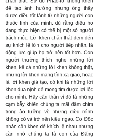
chân thật. Sứ đồ Phao-lô không khen 
để tạo ảnh hưởng nhưng ông thấy 
được điều tốt lành từ những người con 
thuộc linh của mình, dù rằng điều họ 
đang thực hiện có thể bị một số người 
trách móc. Lời khen chân thật đem đến 
sự khích lệ lớn cho người tiếp nhận, là 
động lực giúp họ trở nên tốt hơn. Con 
người thường thích nghe những lời 
khen, kể cả những lời khen không thật, 
những lời khen mang tính xã giao, hoặc 
là lời khen giả tạo, có khi là những lời 
khen dua nịnh để mong tìm được lợi lộc 
cho mình. Hãy cẩn thận vì đó là những 
cạm bẫy khiến chúng ta mãi đắm chìm 
trong ảo tưởng về những điều mình 
không có và trở nên kiêu ngạo. Cơ Đốc 
nhân cần khen để khích lệ nhau nhưng 
cần nhớ chúng ta là con của Đấng 