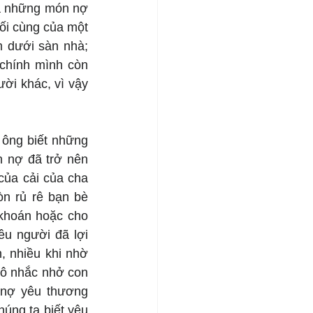
rả những món nợ 
ối cùng của một 
m dưới sàn nhà; 
 chính mình còn 
ời khác, vì vậy 
 ông biết những 
 nợ đã trở nên 
của cải của cha 
 rủ rê bạn bè 
khoán hoặc cho 
ều người đã lợi 
 nhiều khi nhờ 
ô nhắc nhở con 
nợ yêu thương 
úng ta biết yêu 