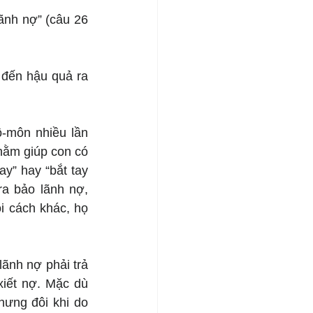
nh nợ” (câu 26 
 đến hậu quả ra 
ô-môn nhiều lần 
hằm giúp con có 
y” hay “bắt tay 
 bảo lãnh nợ, 
 cách khác, họ 
nh nợ phải trả 
xiết nợ. Mặc dù 
ưng đôi khi do 