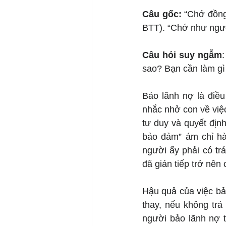
Câu gốc: 
“Chớ đồng
BTT). “Chớ như ngườ
Câu hỏi suy ngẫm
:
sao? Bạn cần làm gì
Bảo lãnh nợ là điều
nhắc nhở con về việ
tư duy và quyết địn
bảo đảm” ám chỉ hà
người ấy phải có tr
đã gián tiếp trở nên
Hậu quả của việc bả
thay, nếu không trả
người bảo lãnh nợ t