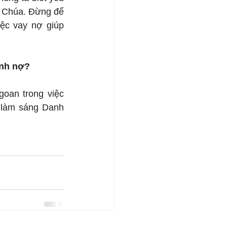
 Chúa. Đừng để 
ệc vay nợ giúp 
ãnh nợ?
an trong việc 
 làm sáng Danh 