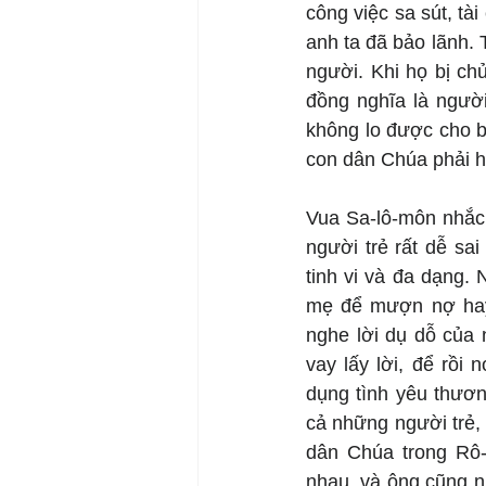
công việc sa sút, t
anh ta đã bảo lãnh. 
người. Khi họ bị ch
đồng nghĩa là người 
không lo được cho bả
con dân Chúa phải hế
Vua Sa-lô-môn nhắc 
người trẻ rất dễ sa
tinh vi và đa dạng. 
mẹ để mượn nợ hay 
nghe lời dụ dỗ của
vay lấy lời, để rồi
dụng tình yêu thươn
cả những người trẻ,
dân Chúa trong Rô-
nhau, và ông cũng nh