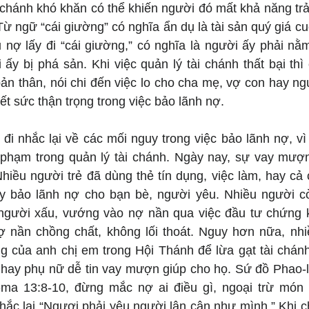
ài chánh khó khăn có thể khiến người đó mất khả năng t
Từ ngữ “cái giường” có nghĩa ẩn dụ là tài sản quý giá cu
ủ nợ lấy đi “cái giường,” có nghĩa là người ấy phải nằ
ấy bị phá sản. Khi việc quản lý tài chánh thất bại thì
n thân, nói chi đến việc lo cho cha mẹ, vợ con hay ngư
t sức thận trọng trong việc bảo lãnh nợ.
đi nhắc lại về các mối nguy trong việc bảo lãnh nợ, vì
i phạm trong quản lý tài chánh. Ngày nay, sự vay mượn
Nhiều người trẻ đã dùng thẻ tín dụng, việc làm, hay cả 
bảo lãnh nợ cho bạn bè, người yêu. Nhiều người còn
 người xấu, vướng vào nợ nần qua việc đầu tư chứng 
 nợ nần chồng chất, không lối thoát. Nguy hơn nữa, nhi
g của anh chị em trong Hội Thánh để lừa gạt tài chánh,
 hay phụ nữ dễ tin vay mượn giúp cho họ. Sứ đồ Phao-l
ma 13:8-10, đừng mắc nợ ai điều gì, ngoại trừ món 
ắc lại “Ngươi phải yêu người lân cận như mình.” Khi ch