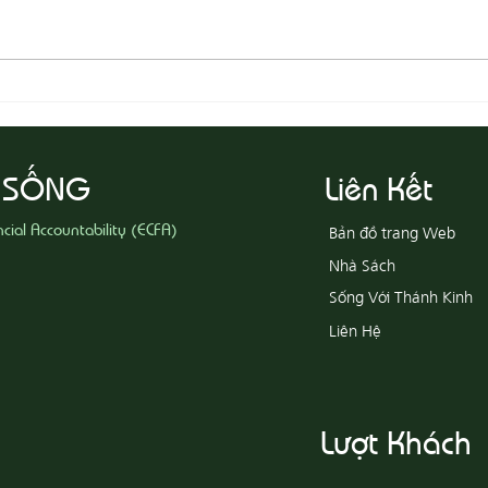
08-05
08-06 Yêu Thương Người Nghèo
Khổ
 SỐNG
Liên Kết
ncial Accountability (ECFA)
Bản đồ trang Web
Nhà Sách
Sống Với Thánh Kinh
Liên Hệ
Lượt Khách