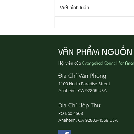
Viết bình luận...
08-07 Nhân Từ Và Chân Thật
VĂN PHẨM NGUỒN
Hội viên của
Evangelical Council for Fina
Địa Chỉ Văn Phòng
1100 North Paradise Street
Anaheim, CA 92806 USA
Địa Chỉ Hộp Thư
PO Box 4568
Anaheim, CA 92803-4568 USA