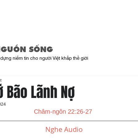
Trang Chủ
Giới Thiệu
Sản Phẩ
NGUỒN SỐNG
dựng niềm tin cho người Việt khắp thế giới
c
ớ Bão Lãnh Nợ
024
Châm-ngôn 22:26-27
Nghe Audio