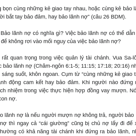
 bọn cùng những kẻ giao tay nhau, hoặc cùng kẻ bảo lã
i bắt tay bảo đảm, hay bảo lãnh nợ” (câu 26 BDM).
 Bảo lãnh nợ có nghĩa gì? Việc bảo lãnh nợ có thể dẫn
 để không rơi vào mối nguy của việc bảo lãnh nợ?
 rất quan trọng trong việc quản lý tài chánh. Vua Sa-l
c bảo lãnh nợ (Châm-ngôn 6:1-5; 11:15; 17:18; 20:16) n
h sáng suốt, khôn ngoan. Cụm từ “cùng những kẻ giao ta
nh động cam kết hay bảo đảm. Khi người nào đứng ra
ách nhiệm trong việc thực hiện hợp đồng vay mượn. Nói
 con nợ.
o lãnh nợ là nếu người mượn nợ không trả, người bảo lã
 nợ thì ngay cả “cái giường” cũng bị chủ nợ lấy đi để 
hường có khả năng tài chánh khi đứng ra bảo lãnh, nh