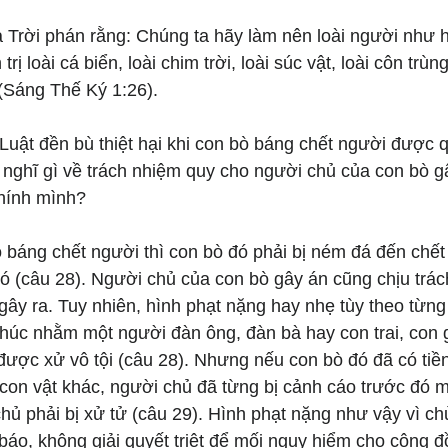
 Trời phán rằng: Chúng ta hãy làm nên loài người như h
ị loài cá biển, loài chim trời, loài súc vật, loài côn trùn
 (Sáng Thế Ký 1:26).
 Luật đền bù thiệt hại khi con bò báng chết người được 
 nghĩ gì về trách nhiệm quy cho người chủ của con bò g
chính mình?
báng chết người thì con bò đó phải bị ném đá đến chết 
ó (câu 28). Người chủ của con bò gây án cũng chịu trách
ây ra. Tuy nhiên, hình phạt nặng hay nhẹ tùy theo từng
húc nhằm một người đàn ông, đàn bà hay con trai, con gá
được xử vô tội (câu 28). Nhưng nếu con bò đó đã có tiề
con vật khác, người chủ đã từng bị cảnh cáo trước đó m
chủ phải bị xử tử (câu 29). Hình phạt nặng như vậy vì c
báo, không giải quyết triệt để mối nguy hiểm cho cộng đ