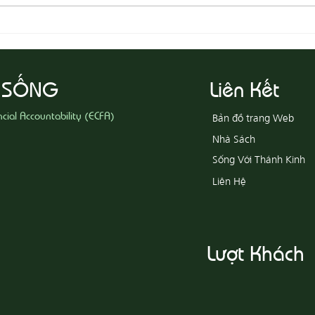
08-05
08-06 Yêu Thương Người Nghèo
Khổ
 SỐNG
Liên Kết
ncial Accountability (ECFA)
Bản đồ trang Web
Nhà Sách
Sống Với Thánh Kinh
Liên Hệ
Lượt Khách