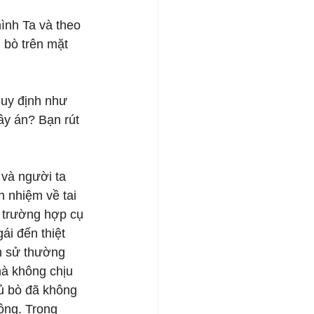
ình Ta và theo 
g bò trên mặt 
quy định như 
ây án? Bạn rút 
và người ta 
 nhiệm về tai 
 trường hợp cụ 
i đến thiệt 
n sử thường 
à không chịu 
hủ bò đã không 
ồng. Trong 