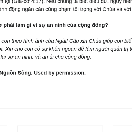
 tội (Gia-cơ 4:17). Nếu chúng ta biết điều dữ, nguy hiể
ành động ngăn cản cũng phạm tội trọng với Chúa và với
phải làm gì vì sự an ninh của cộng đồng?
con theo hình ảnh của Ngài! Cầu xin Chúa giúp con biết
 Xin cho con có sự khôn ngoan để làm người quản trị tố
ại sự an ninh, và an ủi cho cộng đồng.
 Nguồn Sống. Used by permission.