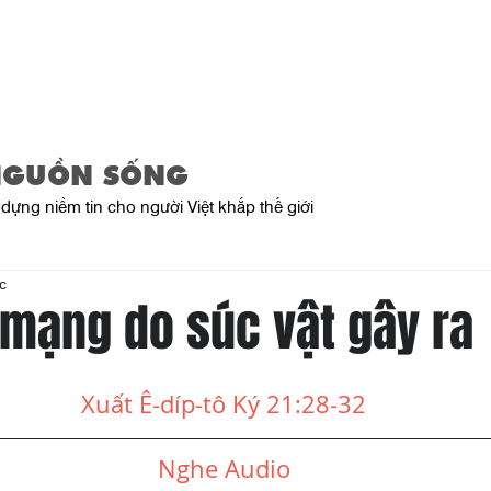
Trang Chủ
Giới Thiệu
Sản Phẩ
NGUỒN SỐNG
dựng niềm tin cho người Việt khắp thế giới
c
 mạng do súc vật gây ra
Xuất Ê-díp-tô Ký 21:28-32
Nghe Audio