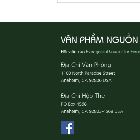
08-07 Nhân Từ Và Chân Thật
VĂN PHẨM NGUỒN
Hội viên của
Evangelical Council for Fina
Địa Chỉ Văn Phòng
1100 North Paradise Street
Anaheim, CA 92806 USA
Địa Chỉ Hộp Thư
PO Box 4568
Anaheim, CA 92803-4568 USA