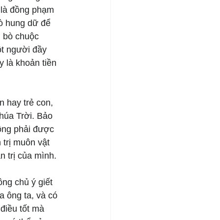
 là đồng phạm 
bò hung dữ để 
 bò chuộc 
ột người đầy 
y là khoản tiền 
 hay trẻ con, 
húa Trời. Bảo 
ồng phải được 
trị muôn vật 
n trị của mình.
ng chủ ý giết 
 ông ta, và có 
điều tốt mà 