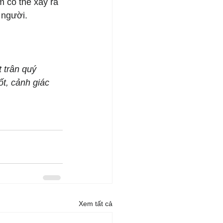
m có thể xảy ra 
 người.
 trân quý 
t, cảnh giác 
Xem tất cả