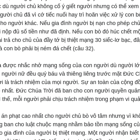
 dù người chủ không cố ý giết người nhưng có thể xem
gười chủ đã vì cớ tiếc nuối hay trì hoãn việc xử lý con 
cho người khác. Nếu gia đình người bị nạn cho phép chủ
i nộp đủ số tiền như đã định. Nếu con bò đó húc chết m
 trả cho chủ của đầy tớ bị thiệt mạng 30 siếc-lơ bạc, đâ
 con bò phải bị ném đá chết (câu 32).
a được nhắc nhở mạng sống của con người dù người lớn
 người nữ đều quý báu và thiêng liêng trước mặt Đức C
i là trách nhiệm của mọi người. Sự an toàn của cộng đ
nhất. Đức Chúa Trời đã ban cho con người quyền quản 
 thế, mỗi người phải chịu trách nhiệm trong phạm vi quả
án phạt cao nhất cho người chủ bò vô tâm nhưng vì khô
g ban cho luật chuộc mạng nhằm bảo tồn mạng sống của
ho gia đình của người bị thiệt mạng. Một người nhận biết 