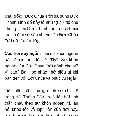
Câu gốc: 
“Đức Chúa Trời đã dùng Đức 
Thánh Linh để bày tỏ những sự đó cho 
chúng ta, vì Đức Thánh Linh dò xét mọi 
sự, cả đến sự sâu nhiệm của Đức Chúa 
Trời nữa” (câu 10).
Câu hỏi suy ngẫm
: Hai sự khôn ngoan 
nào được nói đến ở đây? Sự khôn 
ngoan của Đức Chúa Trời dành cho ai? 
Vì sao? Bài học nhắc nhở điều gì khi 
bạn đến với Lời Chúa và phục vụ Ngài?
Tiếp nối phần chứng minh sự chia rẽ 
trong Hội Thánh Cô-rinh-tô đến bởi tinh 
thần chạy theo sự khôn ngoan, tài ăn 
nói khéo léo và lập luận của đời này, 
Sứ đồ Phao-lô đi sâu hơn, như thể ông 