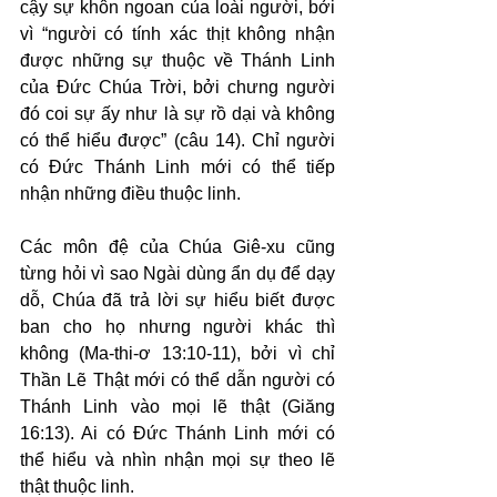
cậy sự khôn ngoan của loài người, bởi 
vì “người có tính xác thịt không nhận 
được những sự thuộc về Thánh Linh 
của Đức Chúa Trời, bởi chưng người 
đó coi sự ấy như là sự rồ dại và không 
có thể hiểu được” (câu 14). Chỉ người 
có Đức Thánh Linh mới có thể tiếp 
nhận những điều thuộc linh.
Các môn đệ của Chúa Giê-xu cũng 
từng hỏi vì sao Ngài dùng ẩn dụ để dạy 
dỗ, Chúa đã trả lời sự hiểu biết được 
ban cho họ nhưng người khác thì 
không (Ma-thi-ơ 13:10-11), bởi vì chỉ 
Thần Lẽ Thật mới có thể dẫn người có 
Thánh Linh vào mọi lẽ thật (Giăng 
16:13). Ai có Đức Thánh Linh mới có 
thể hiểu và nhìn nhận mọi sự theo lẽ 
thật thuộc linh.