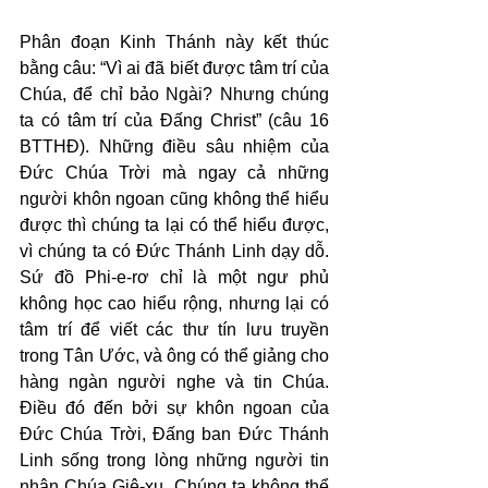
Phân đoạn Kinh Thánh này kết thúc 
bằng câu: “Vì ai đã biết được tâm trí của 
Chúa, để chỉ bảo Ngài? Nhưng chúng 
ta có tâm trí của Đấng Christ” (câu 16 
BTTHĐ). Những điều sâu nhiệm của 
Đức Chúa Trời mà ngay cả những 
người khôn ngoan cũng không thể hiểu 
được thì chúng ta lại có thể hiểu được, 
vì chúng ta có Đức Thánh Linh dạy dỗ. 
Sứ đồ Phi-e-rơ chỉ là một ngư phủ 
không học cao hiểu rộng, nhưng lại có 
tâm trí để viết các thư tín lưu truyền 
trong Tân Ước, và ông có thể giảng cho 
hàng ngàn người nghe và tin Chúa. 
Điều đó đến bởi sự khôn ngoan của 
Đức Chúa Trời, Đấng ban Đức Thánh 
Linh sống trong lòng những người tin 
nhận Chúa Giê-xu. Chúng ta không thể 