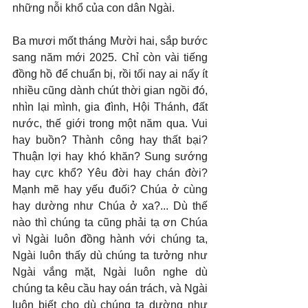
những nỗi khổ của con dân Ngài.
Ba mươi mốt tháng Mười hai, sắp bước 
sang năm mới 2025. Chỉ còn vài tiếng 
đồng hồ để chuẩn bị, rồi tối nay ai nấy ít 
nhiều cũng dành chút thời gian ngồi đó, 
nhìn lại mình, gia đình, Hội Thánh, đất 
nước, thế giới trong một năm qua. Vui 
hay buồn? Thành công hay thất bại? 
Thuận lợi hay khó khăn? Sung sướng 
hay cực khổ? Yêu đời hay chán đời? 
Mạnh mẽ hay yếu đuối? Chúa ở cùng 
hay dường như Chúa ở xa?... Dù thế 
nào thì chúng ta cũng phải tạ ơn Chúa 
vì Ngài luôn đồng hành với chúng ta, 
Ngài luôn thấy dù chúng ta tưởng như 
Ngài vắng mặt, Ngài luôn nghe dù 
chúng ta kêu cầu hay oán trách, và Ngài 
luôn biết cho dù chúng ta dường như 