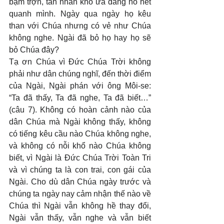
bặm trợn, tàn nhẫn khó ưa đang hò hét 
quanh mình. Ngày qua ngày họ kêu 
than với Chúa nhưng có vẻ như Chúa 
không nghe. Ngài đã bỏ họ hay họ sẽ 
bỏ Chúa đây?
Tạ ơn Chúa vì Đức Chúa Trời không 
phải như dân chúng nghĩ, đến thời điểm 
của Ngài, Ngài phán với ông Môi-se: 
“Ta đã thấy, Ta đã nghe, Ta đã biết…” 
(câu 7). Không có hoàn cảnh nào của 
dân Chúa mà Ngài không thấy, không 
có tiếng kêu cầu nào Chúa không nghe, 
và không có nỗi khổ nào Chúa không 
biết, vì Ngài là Đức Chúa Trời Toàn Tri 
và vì chúng ta là con trai, con gái của 
Ngài. Cho dù dân Chúa ngày trước và 
chúng ta ngày nay cảm nhận thế nào về 
Chúa thì Ngài vẫn không hề thay đổi, 
Ngài vẫn thấy, vẫn nghe và vẫn biết 