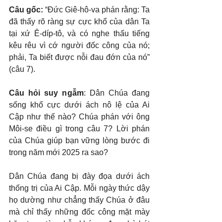
Câu gốc: 
“Đức Giê-hô-va phán rằng: Ta 
đã thấy rõ ràng sự cực khổ của dân Ta 
tại xứ Ê-díp-tô, và có nghe thấu tiếng 
kêu rêu vì cớ người đốc công của nó; 
phải, Ta biết được nỗi đau đớn của nó” 
(câu 7).
Câu hỏi suy ngẫm
: Dân Chúa đang 
sống khổ cực dưới ách nô lệ của Ai 
Cập như thế nào? Chúa phán với ông 
Môi-se điều gì trong câu 7? Lời phán 
của Chúa giúp bạn vững lòng bước đi 
trong năm mới 2025 ra sao?
Dân Chúa đang bị đày đọa dưới ách 
thống trị của Ai Cập. Mỗi ngày thức dậy 
họ dường như chẳng thấy Chúa ở đâu 
mà chỉ thấy những đốc công mặt mày 