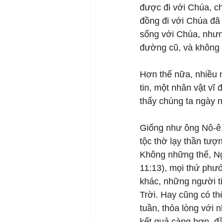
được đi với Chúa, ch
đồng đi với Chúa đã
sống với Chúa, nhưn
đường cũ, và không t
Hơn thế nữa, nhiều 
tin, một nhân vật vĩ
thấy chúng ta ngày 
Giống như ông Nô-ê,
tộc thờ lạy thần tư
Không những thế, Ng
11:13), mọi thứ phướ
khác, những người t
Trời. Hay cũng có th
tuần, thỏa lòng với 
kết quả càng hơn, đ