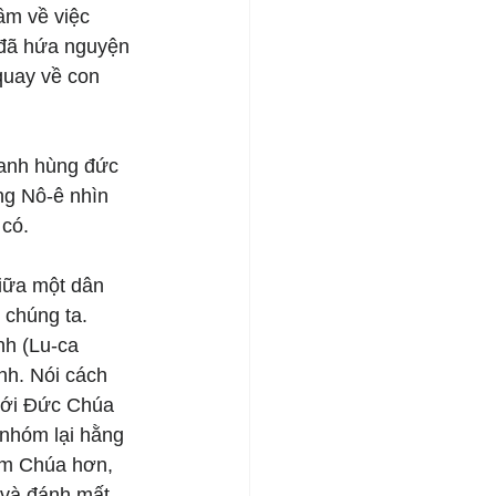
ầm về việc 
 đã hứa nguyện 
quay về con 
 anh hùng đức 
ng Nô-ê nhìn 
 có.
iữa một dân 
 chúng ta. 
nh (Lu-ca 
nh. Nói cách 
với Đức Chúa 
 nhóm lại hằng 
ệm Chúa hơn, 
 và đánh mất 