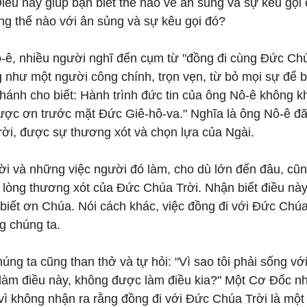
iều này giúp bạn biết thế nào về ân sủng và sự kêu gọi
g thế nào với ân sủng và sự kêu gọi đó?
-ê, nhiều người nghĩ đến cụm từ "đồng đi cùng Đức Chú
g như một người công chính, trọn vẹn, từ bỏ mọi sự để 
ánh cho biết: Hành trình đức tin của ông Nô-ê không kh
ược ơn trước mặt Đức Giê-hô-va." Nghĩa là ông Nô-ê đ
ời, được sự thương xót và chọn lựa của Ngài.
ời và những việc người đó làm, cho dù lớn đến đâu, cũn
 lòng thương xót của Đức Chúa Trời. Nhận biết điều này
iết ơn Chúa. Nói cách khác, việc đồng đi với Đức Chúa 
g chúng ta.
úng ta cũng than thở và tự hỏi: "Vì sao tôi phải sống vớ
i làm điều này, không được làm điều kia?" Một Cơ Đốc n
vì không nhận ra rằng đồng đi với Đức Chúa Trời là một 