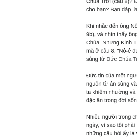
Chúa Trời (câu 8)? Đ
cho bạn? Bạn đáp ứn
Khi nhắc đến ông Nô
9b), và nhìn thấy ôn
Chúa. Nhưng Kinh Th
mà ở câu 8, "Nô-ê đ
sủng từ Đức Chúa Tr
Đức tin của một ngư
nguồn từ ân sủng và
ta khiêm nhường và b
đặc ân trong đời sốn
Nhiều người trong ch
ngày, vì sao tôi phả
những câu hỏi ấy là 