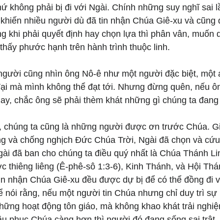
ứ không phải bị đi với Ngài. Chính những suy nghĩ sai l
 khiến nhiều người dù đã tin nhận Chúa Giê-xu và cũng
g khi phải quyết định hay chọn lựa thì phân vân, muốn 
hấy phước hạnh trên hành trình thuộc linh.
người cũng nhìn ông Nô-ê như một người đặc biệt, một
 đại mà mình không thể đạt tới. Nhưng đừng quên, nếu ô
nay, chắc ông sẽ phải thèm khát những gì chúng ta đang
 chúng ta cũng là những người được ơn trước Chúa. G
ợng và chống nghịch Đức Chúa Trời, Ngài đã chọn và cứu
ài đã ban cho chúng ta điều quý nhất là Chúa Thánh Li
c thiêng liêng (Ê-phê-sô 1:3-6), Kinh Thánh, và Hội Thá
in nhận Chúa Giê-xu đều được dự bị để có thể đồng đi 
ể nói rằng, nếu một người tin Chúa nhưng chỉ duy trì sự
những hoạt động tôn giáo, mà không khao khát trải nghi
ầu phục Chúa càng hơn thì người đó đang sống sai trật,