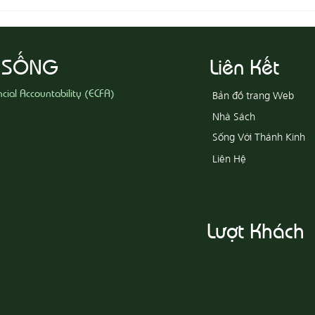
08-06 Yêu Thương Người Nghèo
Khổ
 SỐNG
Liên Kết
ncial Accountability (ECFA)
Bản đồ trang Web
Nhà Sách
Sống Với Thánh Kinh
Liên Hệ
Lượt Khách