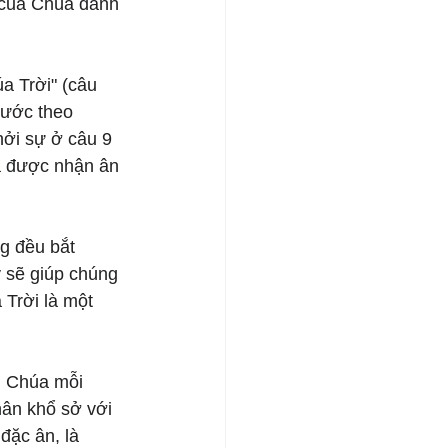
 của Chúa dành 
a Trời" (câu 
bước theo 
ởi sự ở câu 9 
ã được nhận ân 
g đều bắt 
 sẽ giúp chúng 
Trời là một 
i Chúa mỗi 
hân khổ sở với 
đặc ân, là 