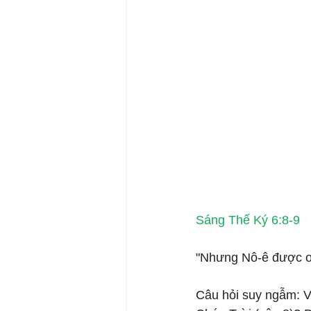
Sáng Thế Ký 6:8-9
"Nhưng Nô-ê được ơn
Câu hỏi suy ngẫm: V