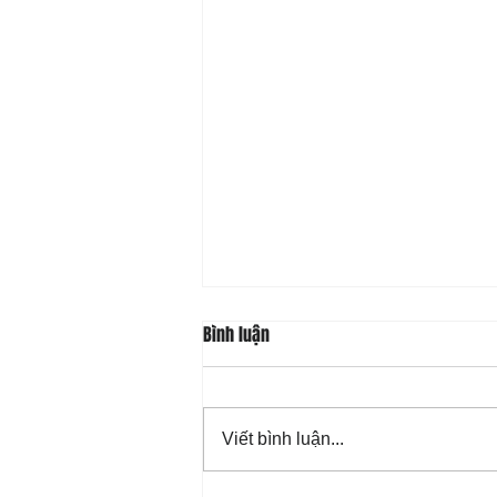
Bình luận
Viết bình luận...
08-07 Nhân Từ Và Chân Thật