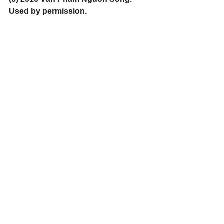
Used by permission.
#Love
#FruitoftheSpirit
#Righteousness
#Prayer
Xem tất cả
Bài đăng gần đây