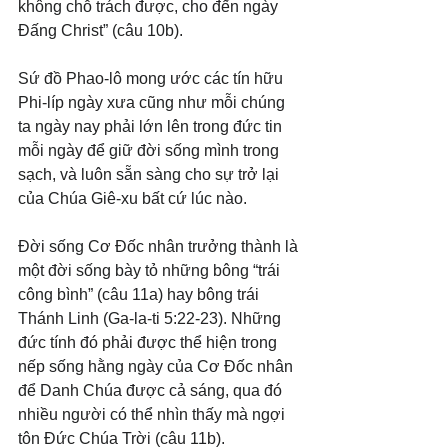
không chỗ trách được, cho đến ngày 
Đấng Christ” (câu 10b). 
Sứ đồ Phao-lô mong ước các tín hữu 
Phi-líp ngày xưa cũng như mỗi chúng 
ta ngày nay phải lớn lên trong đức tin 
mỗi ngày để giữ đời sống mình trong 
sạch, và luôn sẵn sàng cho sự trở lại 
của Chúa Giê-xu bất cứ lúc nào.
Đời sống Cơ Đốc nhân trưởng thành là 
một đời sống bày tỏ những bông “trái 
công bình” (câu 11a) hay bông trái 
Thánh Linh (Ga-la-ti 5:22-23). Những 
đức tính đó phải được thể hiện trong 
nếp sống hằng ngày của Cơ Đốc nhân 
để Danh Chúa được cả sáng, qua đó 
nhiều người có thể nhìn thấy mà ngợi 
tôn Đức Chúa Trời (câu 11b).