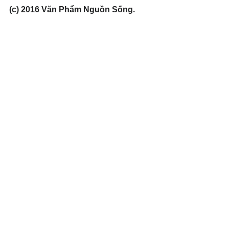
(c) 2016 Văn Phẩm Nguồn Sống. 
Used by permission.
#Repentance
Xem tất cả
Bài đăng gần đây