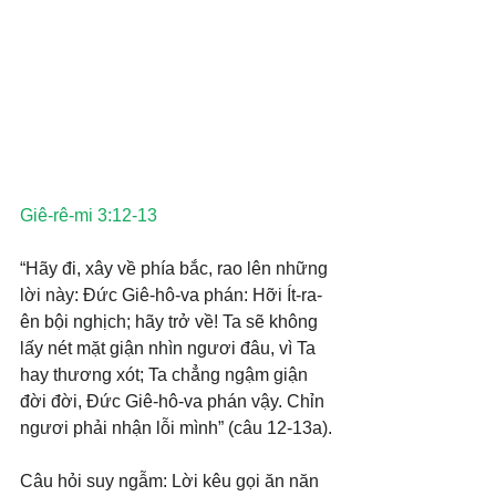
Giê-rê-mi 3:12-13
“Hãy đi, xây về phía bắc, rao lên những 
lời này: Đức Giê-hô-va phán: Hỡi Ít-ra-
ên bội nghịch; hãy trở về! Ta sẽ không 
lấy nét mặt giận nhìn ngươi đâu, vì Ta 
hay thương xót; Ta chẳng ngậm giận 
đời đời, Đức Giê-hô-va phán vậy. Chỉn 
ngươi phải nhận lỗi mình” (câu 12-13a).
Câu hỏi suy ngẫm: Lời kêu gọi ăn năn 