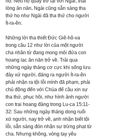
họ: Nếu họ quay trở lại với Ngài, thật 
lòng ăn năn, Ngài cũng sẵn sàng tha 
thứ họ như Ngài đã tha thứ cho người 
Ít-ra-ên.
Những lời tha thiết Đức Giê-hô-va 
trong câu 12 như lời của một người 
cha nhân từ đang mong mỏi đứa con 
hoang lạc ăn năn trở về. Trải qua 
những ngày tháng cơ cực khi sống lưu 
đày xứ người, đáng ra người Ít-ra-ên 
phải nhận ra tội lỗi mình đã phạm, phải 
chủ động đến với Chúa để cầu xin sự 
tha thứ, phục hồi, như hình ảnh người 
con trai hoang đàng trong Lu-ca 15:11-
32: Sau những ngày tháng dong ruổi 
xứ người, nay trở về, anh nhận biết tội 
lỗi, sẵn sàng đón nhận sự trừng phạt từ 
cha. Nhưng không, vòng tay yêu 