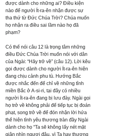
được dành cho những ai? Điều kiện 
nào để người Ít-ra-ên nhận được sự 
tha thứ từ Đức Chúa Trời? Chúa muốn 
họ nhận ra điều sai lầm nào họ đã 
phạm?
Có thể nói câu 12 là trọng tâm những 
điều Đức Chúa Trời muốn nói với dân 
của Ngài: “Hãy trở về” (câu 12). Lời kêu 
gọi được dành cho người Ít-ra-ên hiện 
đang chịu cảnh phu tù. Hướng Bắc 
được nhắc đến để chỉ về những tỉnh 
miền Bắc ở A-si-ri, tại đây có nhiều 
người Ít-ra-ên đang bị lưu đày. Ngài gọi 
họ trở về không phải để tiếp tục bị đoán 
phạt, song trở về để đón nhận lời hứa 
thể hiện tình yêu thương tràn đầy Ngài 
dành cho họ “Ta sẽ không lấy nét mặt 
giận nhìn ngươi đâu, vì Ta hay thương 