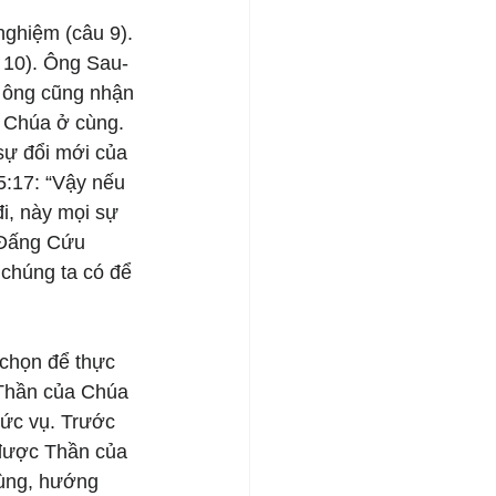
ghiệm (câu 9). 
u 10). Ông Sau-
 ông cũng nhận 
a Chúa ở cùng. 
sự đổi mới của 
5:17: “Vậy nếu 
i, này mọi sự 
 Đấng Cứu 
 chúng ta có để 
chọn để thực 
 Thần của Chúa 
ức vụ. Trước 
 được Thần của 
ùng, hướng 