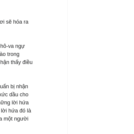
ơi sẽ hóa ra 
-hô-va ngự 
ào trong 
ận thấy điều 
uẩn bị nhận 
 xức dầu cho 
hững lời hứa 
lời hứa đó là 
ra một người 