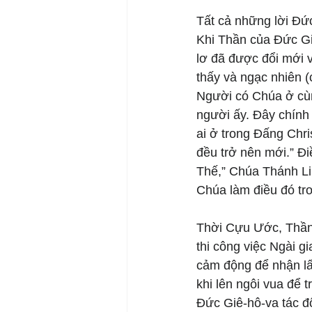
Tất cả những lời Đứ
Khi Thần của Đức Giê
lơ đã được đổi mới 
thấy và ngạc nhiên 
Người có Chúa ở cùn
người ấy. Đây chính 
ai ở trong Đấng Chri
đều trở nên mới.” Đ
Thế,” Chúa Thánh Lin
Chúa làm điều đó tr
Thời Cựu Ước, Thần
thi công việc Ngài g
cảm động để nhận lấ
khi lên ngôi vua để 
Đức Giê-hô-va tác 