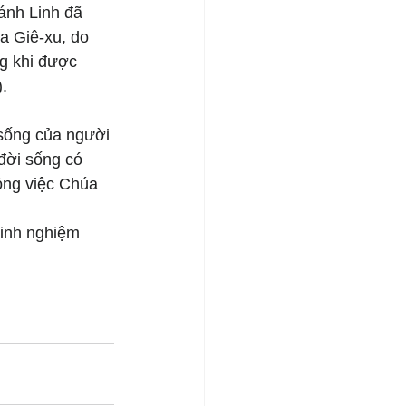
ánh Linh đã 
a Giê-xu, do 
g khi được 
.
sống của người 
đời sống có 
ông việc Chúa 
kinh nghiệm 