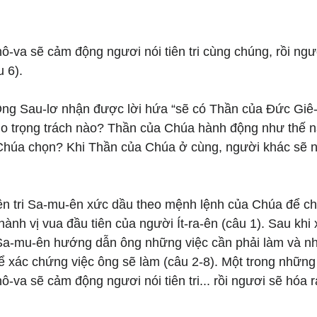
-va sẽ cảm động ngươi nói tiên tri cùng chúng, rồi ngư
 6).
ng Sau-lơ nhận được lời hứa “sẽ có Thần của Đức Giê
ho trọng trách nào? Thần của Chúa hành động như thế n
húa chọn? Khi Thần của Chúa ở cùng, người khác sẽ nh
n tri Sa-mu-ên xức dầu theo mệnh lệnh của Chúa để ch
thành vị vua đầu tiên của người Ít-ra-ên (câu 1). Sau khi
i Sa-mu-ên hướng dẫn ông những việc cần phải làm và n
 xác chứng việc ông sẽ làm (câu 2-8). Một trong những 
-va sẽ cảm động ngươi nói tiên tri... rồi ngươi sẽ hóa 