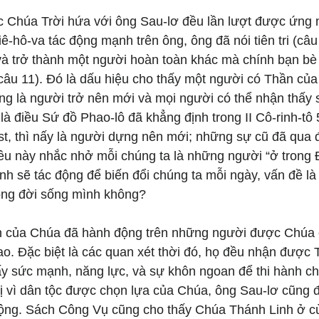
c Chúa Trời hứa với ông Sau-lơ đều lần lượt được ứng n
-hô-va tác động mạnh trên ông, ông đã nói tiên tri (câ
và trở thành một người hoàn toàn khác mà chính bạn bè
(câu 11). Đó là dấu hiệu cho thấy một người có Thần củ
g là người trở nên mới và mọi người có thể nhận thấy 
là điều Sứ đồ Phao-lô đã khẳng định trong II Cô-rinh-tô 
st, thì nấy là người dựng nên mới; những sự cũ đã qua đ
iều này nhắc nhở mỗi chúng ta là những người “ở trong
h sẽ tác động để biến đổi chúng ta mỗi ngày, vấn đề là
ong đời sống mình không?
 của Chúa đã hành động trên những người được Chúa 
iao. Đặc biệt là các quan xét thời đó, họ đều nhận được
y sức mạnh, năng lực, và sự khôn ngoan để thi hành ch
trị vì dân tộc được chọn lựa của Chúa, ông Sau-lơ cũng
động. Sách Công Vụ cũng cho thấy Chúa Thánh Linh ở c