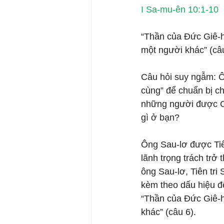
I Sa-mu-ên 10:1-10
“Thần của Đức Giê-hô
một người khác” (câu
Câu hỏi suy ngẫm: Ô
cùng” để chuẩn bị c
những người được C
gì ở bạn?
Ông Sau-lơ được Tiê
lãnh trọng trách trở 
ông Sau-lơ, Tiên tr
kèm theo dấu hiệu để
“Thần của Đức Giê-hô
khác” (câu 6).