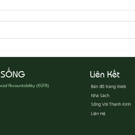
08-05 Thi Hành Sự Công Chính
08-04
Ác
 SỐNG
Liên Kết
ncial Accountability (ECFA)
Bản đồ trang Web
Nhà Sách
Sống Với Thánh Kinh
Liên Hệ