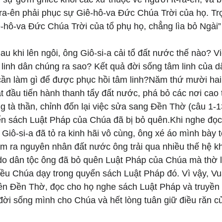
ra-ên phải phục sự Giê-hô-va Đức Chúa Trời của họ. Trọ
hô-va Đức Chúa Trời của tổ phụ họ, chẳng lìa bỏ Ngài” 
u khi lên ngôi, ông Giô-si-a cải tổ đất nước thế nào? V
linh dân chúng ra sao? Kết quả đời sống tâm linh của 
 cần làm gì để được phục hồi tâm linh?Năm thứ mười hai 
ắt đầu tiến hành thanh tẩy đất nước, phá bỏ các nơi cao 
g tà thần, chỉnh đốn lại việc sửa sang Đền Thờ (câu 1-1
ển sách Luật Pháp của Chúa đã bị bỏ quên.Khi nghe đọc
iô-si-a đã tỏ ra kinh hãi vô cùng, ông xé áo mình bày t
tìm ra nguyên nhân đất nước ông trải qua nhiều thế hệ 
o dân tộc ông đã bỏ quên Luật Pháp của Chúa mà thờ lạ
ều Chúa dạy trong quyển sách Luật Pháp đó. Vì vậy, Vua
lên Đền Thờ, đọc cho họ nghe sách Luật Pháp và truyền
 đời sống mình cho Chúa và hết lòng tuân giữ điều răn 