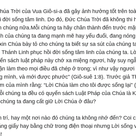
úa Trời của Vua Giô-si-a đã gây ảnh hưởng tốt trên toà
 đời sống tâm linh. Do đó, Đức Chúa Trời đã không thi 
ân chúng nữa.Mỗi chúng ta hãy chân thành đến trước mặt
nh của chúng ta đang mạnh mẽ hay yếu đuối, đang nóng
xin Chúa bày tỏ cho chúng ta biết sự sa sút của chúng t
Thánh Linh phục hồi đời sống tâm linh của chúng ta. Lờ
ển sách luật pháp này chớ xa miệng ngươi, hãy suy ng
ận làm theo mọi điều đã chép ở trong; vì như vậy ngươ
 mình, và mới được phước” (Giô-suê 1:8). Trước giả Th
ệm của mình rằng: “Lời Chúa làm cho tôi được sống lại” (
ỗi chúng ta đều có quyển sách Luật Pháp của Chúa là K
 chúng ta đang cất giữ Lời Chúa ở đâu? 
m trí, hay một nơi nào đó chúng ta không nhớ đến? Coi 
ng giấy hay bằng chữ trong điện thoại nhưng Lời sống v
!