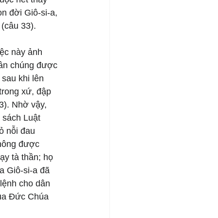
n đời Giô-si-a, 
(câu 33).
iệc này ảnh 
dân chúng được 
sau khi lên 
trong xứ, đập 
3). Nhờ vậy, 
 sách Luật 
ỏ nỗi đau 
không được 
y tà thần; họ 
 Giô-si-a đã 
 lệnh cho dân 
của Đức Chúa 