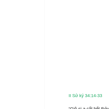
II Sử ký 34:14-33
“Giô-si-a cất hết thả