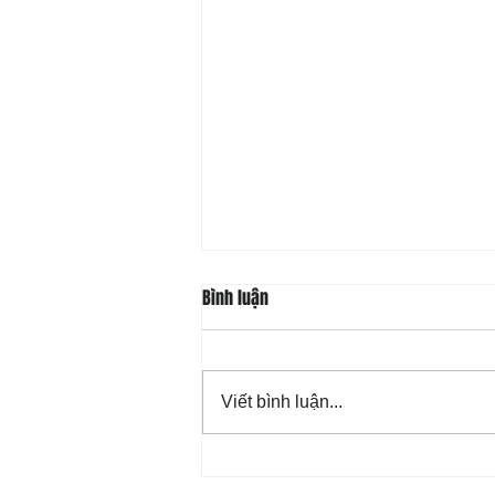
Bình luận
Viết bình luận...
08-07 Nhân Từ Và Chân Thật