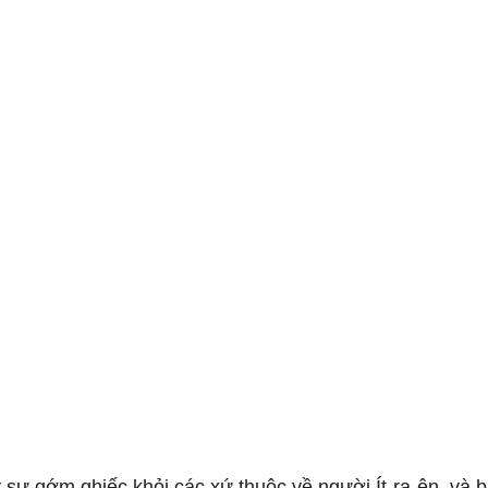
y sự gớm ghiếc khỏi các xứ thuộc về người Ít-ra-ên, và 