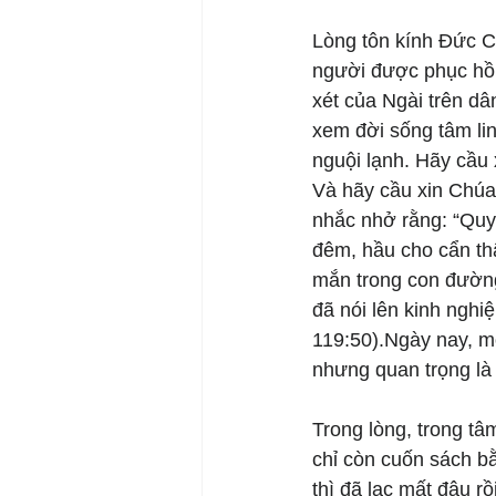
Lòng tôn kính Đức Ch
người được phục hồi
xét của Ngài trên d
xem đời sống tâm li
nguội lạnh. Hãy cầu 
Và hãy cầu xin Chúa 
nhắc nhở rằng: “Quy
đêm, hầu cho cẩn th
mắn trong con đường
đã nói lên kinh nghi
119:50).Ngày nay, m
nhưng quan trọng là
Trong lòng, trong tâ
chỉ còn cuốn sách bằ
thì đã lạc mất đâu rồi