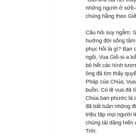
những người ở xứÍt-
chúng hằng theo Giê-
Câu hỏi suy ngẫm: Sa
hưởng đời sống tâm 
phục hồi là gì? Bạn
ngôi, Vua Giô-si-a b
bỏ hết các hình tượn
ông đã tìm thấy quy
Pháp của Chúa, Vua G
buồn. Có lẽ vua đã 
Chúa ban phước là d
đã bất tuân những đi
triệu tập mọi người 
chúng tái dâng hiến
Trời. 