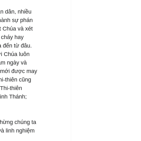
n dân, nhiều 
hành sự phán 
 Chúa và xét 
 cháy hay 
a đến từ đâu. 
i Chúa luôn 
ẫm ngày và 
i mới được may 
i-thiên cũng 
Thi-thiên 
inh Thánh; 
chừng chúng ta 
à linh nghiệm 