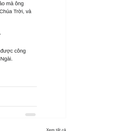
Bảo mà ông 
Chúa Trời, và 
?
n được công 
 Ngài.
Xem tất cả