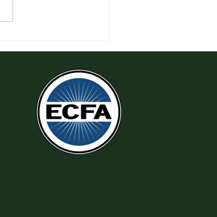
 Đeo Đuổi Sự Công Chính