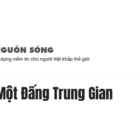
Trang Chủ
Giới Thiệu
Sản Phẩ
NGUỒN SỐNG
dựng niềm tin cho người Việt khắp thế giới
ột Đấng Trung Gian