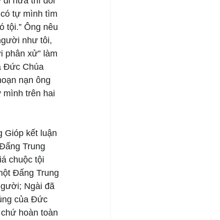
đi nữa thì đối 
 có tự mình tìm 
ó tội.” Ông nêu 
gười như tôi, 
i phân xử” làm 
ữa Đức Chúa 
 hoạn nạn ông 
mình trên hai 
 Gióp kết luận 
 Đấng Trung 
á chuộc tội 
 một Đấng Trung 
người; Ngài đã 
sủng của Đức 
 chứ hoàn toàn 