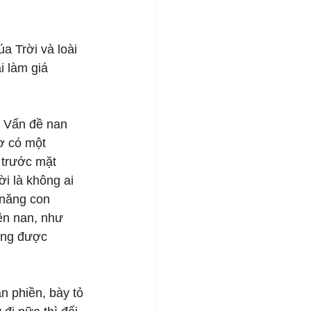
 Trời và loài 
i làm giá 
 Vấn đề nan 
ơ có một 
 trước mặt 
i là không ai 
 năng con 
ền nan, như 
ởng được 
n phiền, bày tỏ 