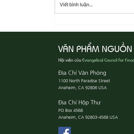
Viết bình luận...
08-05 Thi Hành Sự Công Chính
VĂN PHẨM NGUỒN
Hội viên của
Evangelical Council for Fina
Địa Chỉ Văn Phòng
1100 North Paradise Street
Anaheim, CA 92806 USA
Địa Chỉ Hộp Thư
PO Box 4568
Anaheim, CA 92803-4568 USA