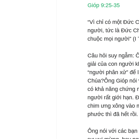
Gióp 9:25-35  
“Vì chỉ có một Đức C
người, tức là Đức Ch
chuộc mọi người” (I 
Câu hỏi suy ngẫm: Ô
giải của con người 
“người phân xử” để 
Chúa?Ông Gióp nói v
có khả năng chứng m
người rất giới hạn.
chim ưng xông vào m
phước thì đã hết rồi.
Ông nói với các bạn 