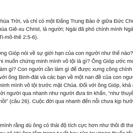
húa Trời, và chỉ có một Đấng Trung Bảo ở giữa Đức Chúa
úa Giê-xu Christ, là người; Ngài đã phó chính mình Ngà
Ti-mô-thê 2:5-6).
ng Gióp nói về sự giới hạn của con người như thế nào?
khi muốn chứng minh mình vô tội là gì? Ông Gióp ước m
làm gì? Con người cần làm gì để được xưng công chính
ới ông Binh-đát và các bạn về một nan đề của con ngườ
inh mình vô tội trước mặt Chúa. Đối với ông Gióp, khả
 Đời người qua nhanh như người đưa tin khẩn, “như thuy
ồi” (câu 26). Cuộc đời qua nhanh đến nỗi chưa kịp hư
 
mình rằng dù ông có thái độ tích cực hơn như thôi đi tha