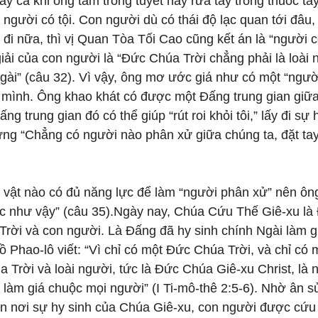
y cả khi ông tắm trong tuyết hay rửa tay trong thuốc tẩy 
 người có tội. Con người dù có thái độ lạc quan tới đâu,
 đi nữa, thì vị Quan Tòa Tối Cao cũng kết án là “người c
iải của con người là “Đức Chúa Trời chẳng phải là loài n
gài” (câu 32). Vì vậy, ông mơ ước giá như có một “ngườ
ho mình. Ông khao khát có được một Đấng trung gian gi
ng trung gian đó có thể giúp “rút roi khỏi tôi,” lấy đi sự
ng “Chẳng có người nào phân xử giữa chúng ta, đặt tay 
 vật nào có đủ năng lực để làm “người phân xử” nên ông
c như vậy” (câu 35).Ngày nay, Chúa Cứu Thế Giê-xu là
rời và con người. Là Đấng đã hy sinh chính Ngài làm gi
 Phao-lô viết: “Vì chỉ có một Đức Chúa Trời, và chỉ có
Trời và loài người, tức là Đức Chúa Giê-xu Christ, là 
 làm giá chuộc mọi người” (I Ti-mô-thê 2:5-6). Nhờ ân 
tin nơi sự hy sinh của Chúa Giê-xu, con người được cứu