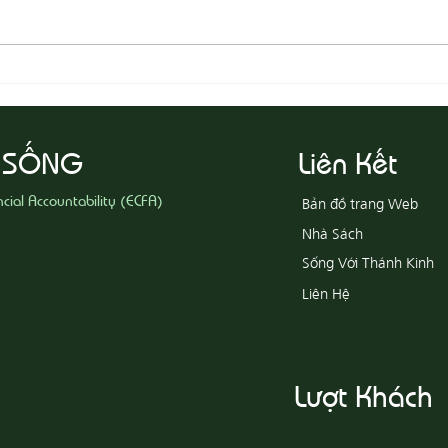
08-03
08-04 Tha Thứ, Lấy Thiện Thắng
Ác
 SỐNG
Liên Kết
ncial Accountability (ECFA)
Bản đồ trang Web
Nhà Sách
Sống Với Thánh Kinh
Liên Hệ
Lượt Khách