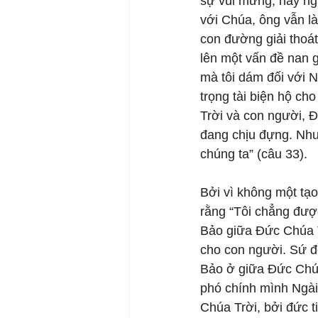
sự vui mừng, hay nga
với Chúa, ông vẫn là
con đường giải thoát
lên một vấn đề nan g
mà tôi dám đối với N
trọng tài biện hộ c
Trời và con người, Đấ
đang chịu đựng. Như
chúng ta” (câu 33). 
Bởi vì không một tạo
rằng “Tôi chẳng đượ
Bảo giữa Đức Chúa T
cho con người. Sứ đồ
Bảo ở giữa Đức Chúa 
phó chính mình Ngài
Chúa Trời, bởi đức 