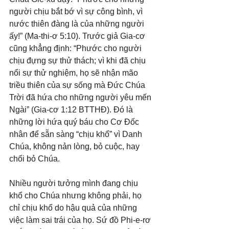
người chịu bắt bớ vì sự công bình, vì 
nước thiên đàng là của những người 
ấy!” (Ma-thi-ơ 5:10). Trước giả Gia-cơ 
cũng khẳng định: “Phước cho người 
chịu đựng sự thử thách; vì khi đã chịu 
nổi sự thử nghiệm, họ sẽ nhận mão 
triều thiên của sự sống mà Đức Chúa 
Trời đã hứa cho những người yêu mến 
Ngài” (Gia-cơ 1:12 BTTHĐ). Đó là 
những lời hứa quý báu cho Cơ Đốc 
nhân để sẵn sàng “chịu khổ” vì Danh 
Chúa, không nản lòng, bỏ cuộc, hay 
chối bỏ Chúa.
Nhiều người tưởng mình đang chịu 
khổ cho Chúa nhưng không phải, họ 
chỉ chịu khổ do hậu quả của những 
việc làm sai trái của họ. Sứ đồ Phi-e-rơ 