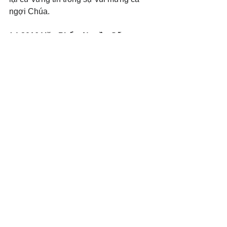
ngợi Chúa.
(c) 2016 Văn Phẩm Nguồn Sống. 
Used by permission.
#Keepthecommandments
#Challenge
Xem tất cả
Bài đăng gần đây