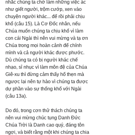
nhắc chúng ta chớ làm những việc ác 
như giết người, trộm cướp, xen vào 
chuyện người khác... để rồi phải chịu 
khổ (câu 15). Là Cơ Đốc nhân, nếu 
Chúa muốn chúng ta chịu khổ vì làm 
con cái Ngài thì nên vui mừng và tạ ơn 
Chúa trong mọi hoàn cảnh để chính 
mình và cả người khác được phước. 
Dù chúng ta có bị người khác chế 
nhạo, sỉ nhục vì làm môn đệ của Chúa 
Giê-xu thì đừng cảm thấy hổ thẹn mà 
ngược lại nên tự hào vì chúng ta được 
dự phần vào sự thống khổ với Ngài 
(câu 13a). 
Do đó, trong cơn thử thách chúng ta 
nên vui mừng chúc tụng Danh Đức 
Chúa Trời là Danh cao quý, đáng tôn 
ngợi, và biết rằng một khi chúng ta chia 