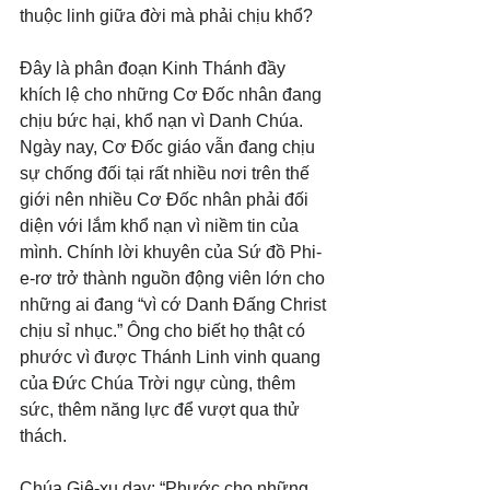
thuộc linh giữa đời mà phải chịu khổ?
Đây là phân đoạn Kinh Thánh đầy 
khích lệ cho những Cơ Đốc nhân đang 
chịu bức hại, khổ nạn vì Danh Chúa. 
Ngày nay, Cơ Đốc giáo vẫn đang chịu 
sự chống đối tại rất nhiều nơi trên thế 
giới nên nhiều Cơ Đốc nhân phải đối 
diện với lắm khổ nạn vì niềm tin của 
mình. Chính lời khuyên của Sứ đồ Phi-
e-rơ trở thành nguồn động viên lớn cho 
những ai đang “vì cớ Danh Đấng Christ 
chịu sỉ nhục.” Ông cho biết họ thật có 
phước vì được Thánh Linh vinh quang 
của Đức Chúa Trời ngự cùng, thêm 
sức, thêm năng lực để vượt qua thử 
thách. 
Chúa Giê-xu dạy: “Phước cho những 