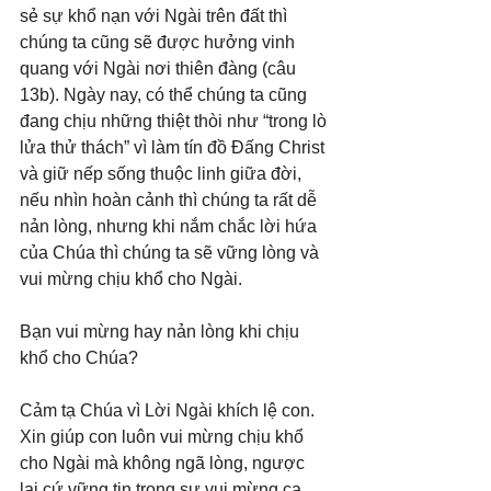
sẻ sự khổ nạn với Ngài trên đất thì 
chúng ta cũng sẽ được hưởng vinh 
quang với Ngài nơi thiên đàng (câu 
13b). Ngày nay, có thể chúng ta cũng 
đang chịu những thiệt thòi như “trong lò 
lửa thử thách” vì làm tín đồ Đấng Christ 
và giữ nếp sống thuộc linh giữa đời, 
nếu nhìn hoàn cảnh thì chúng ta rất dễ 
nản lòng, nhưng khi nắm chắc lời hứa 
của Chúa thì chúng ta sẽ vững lòng và 
vui mừng chịu khổ cho Ngài.
Bạn vui mừng hay nản lòng khi chịu 
khổ cho Chúa?
Cảm tạ Chúa vì Lời Ngài khích lệ con. 
Xin giúp con luôn vui mừng chịu khổ 
cho Ngài mà không ngã lòng, ngược 
lại cứ vững tin trong sự vui mừng ca 