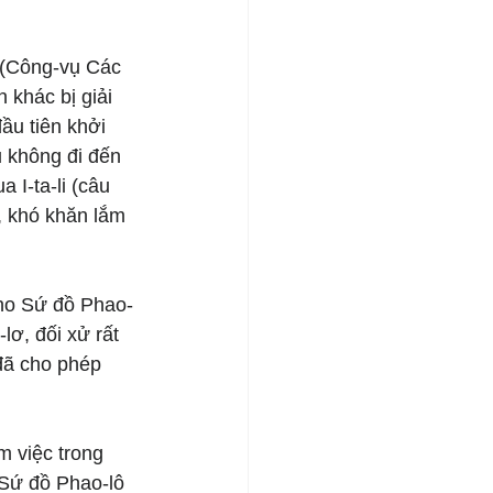
 (Công-vụ Các 
 khác bị giải 
ầu tiên khởi 
u không đi đến 
 I-ta-li (câu 
, khó khăn lắm 
cho Sứ đồ Phao-
lơ, đối xử rất 
 đã cho phép 
m việc trong 
 Sứ đồ Phao-lô 