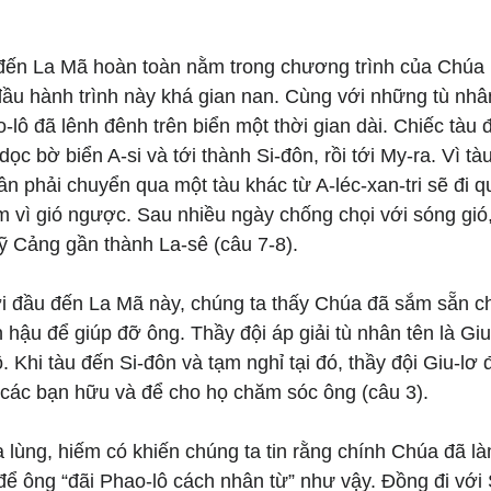
đến La Mã hoàn toàn nằm trong chương trình của Chúa
ầu hành trình này khá gian nan. Cùng với những tù nhân
lô đã lênh đênh trên biển một thời gian dài. Chiếc tàu đ
 dọc bờ biển A-si và tới thành Si-đôn, rồi tới My-ra. Vì tà
 phải chuyển qua một tàu khác từ A-léc-xan-tri sẽ đi qua
m vì gió ngược. Sau nhiều ngày chống chọi với sóng gió
 Cảng gần thành La-sê (câu 7-8).
ởi đầu đến La Mã này, chúng ta thấy Chúa đã sắm sẵn 
hậu để giúp đỡ ông. Thầy đội áp giải tù nhân tên là Giu-
. Khi tàu đến Si-đôn và tạm nghỉ tại đó, thầy đội Giu-lơ
 các bạn hữu và để cho họ chăm sóc ông (câu 3). 
lạ lùng, hiếm có khiến chúng ta tin rằng chính Chúa đã là
 để ông “đãi Phao-lô cách nhân từ” như vậy. Đồng đi với