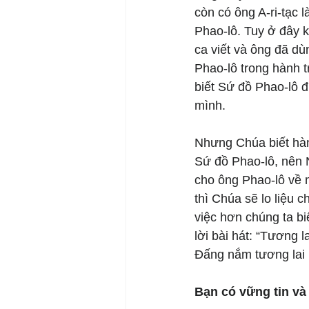
còn có ông A-ri-tạc 
Phao-lô. Tuy ở đây 
ca viết và ông đã dù
Phao-lô trong hành tr
biết Sứ đồ Phao-lô đ
mình. 
Nhưng Chúa biết hàn
Sứ đồ Phao-lô, nên 
cho ông Phao-lô về 
thì Chúa sẽ lo liệu c
việc hơn chúng ta bi
lời bài hát: “Tương l
Đấng nắm tương lai m
Bạn có vững tin và