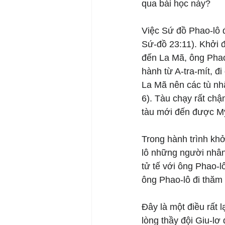
qua bài học này?
Việc Sứ đồ Phao-lô 
Sứ-đồ 23:11). Khởi đ
đến La Mã, ông Phao-
hành từ A-tra-mít, đi
La Mã nên các tù nhân
6). Tàu chạy rất chậ
tàu mới đến được Mỹ
Trong hành trình kh
lô những người nhân 
tử tế với ông Phao-lô
ông Phao-lô đi thăm
Đây là một điều rất 
lòng thầy đội Giu-lơ