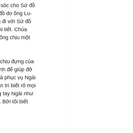
 sóc cho Sứ đồ 
đồ do ông Lu-
 đi với Sứ đồ 
i tiết. Chúa 
 ông chịu một 
 chịu đựng của 
nh để giúp đỡ 
và phục vụ Ngài 
tri biết rõ mọi 
g tay Ngài như 
 Bởi tôi biết 