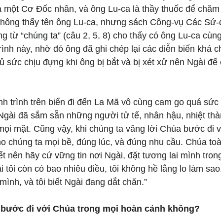
là một Cơ Đốc nhân, và ông Lu-ca là thầy thuốc để chăm
không thấy tên ông Lu-ca, nhưng sách Công-vụ Các Sứ-
ng từ “chúng ta” (câu 2, 5, 8) cho thấy có ông Lu-ca cùng
ình này, nhờ đó ông đã ghi chép lại các diễn biến khá ch
ủ sức chịu đựng khi ông bị bắt và bị xét xử nên Ngài để
h trình trên biển đi đến La Mã vô cùng cam go quá sức
Ngài đã sắm sẵn những người tử tế, nhân hậu, nhiệt thà
mọi mặt. Cũng vậy, khi chúng ta vâng lời Chúa bước đi 
ho chúng ta mọi bề, đúng lúc, và đúng nhu cầu. Chúa toàn 
ết nên hãy cứ vững tin nơi Ngài, đặt tương lai mình tron
ai tôi còn có bao nhiêu điều, tôi không hề lắng lo làm sao.
ình, và tôi biết Ngài đang dắt chăn.”
 bước đi với Chúa trong mọi hoàn cảnh không?