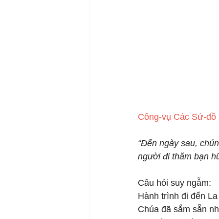
Công-vụ Các Sứ-đồ 
“Đến ngày sau, chúng
người đi thăm bạn hữ
Câu hỏi suy ngẫm: 
Hành trình đi đến L
Chúa đã sắm sẵn nhữ